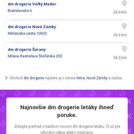
dm drogerie
Veľký Meder
Bratislavská 6
26.6 km
dm drogerie
Nové Zámky
Nitrianska cesta 109/D
26.6 km
dm drogerie
Šurany
Milana Rastislava Štefánika 202
36.5 km
Obchod
dm drogerie
nájdete aj v meste
Nitra
,
Nové Zámky
a ďalšie.
Najnovšie
dm drogerie letáky
ihneď
poruke.
Získajte prehľad o každom novom
dm drogerie letáku.
Či už pre
výhodný nákup alebo inšpiráciu.