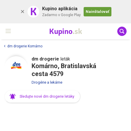
K
Kupino aplikácia
Nainštalovať
Zadarmo v Google Play
Kupino
.sk
dm drogerie Komárno
dm drogerie
leták
Komárno, Bratislavská
cesta 4579
Drogérie a lekárne
Sledujte nové dm drogerie letáky