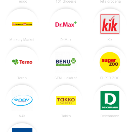
Tesco
101 drogerie
Teta drogéria
Merkury Market
Dr.Max
Kik
Terno
BENU Lekáreň
SUPER ZOO
NAY
Takko
Deichmann