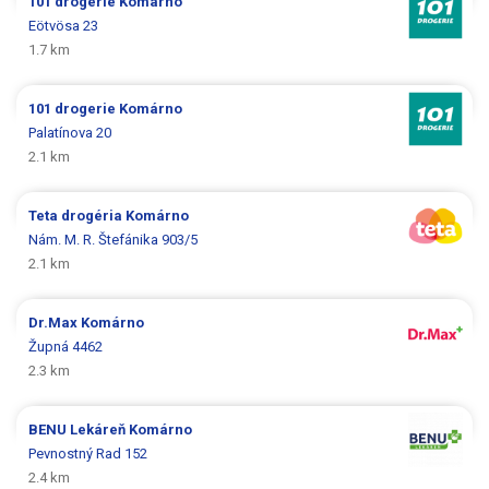
101 drogerie
Komárno
Eötvösa 23
1.7 km
101 drogerie
Komárno
Palatínova 20
2.1 km
Teta drogéria
Komárno
Nám. M. R. Štefánika 903/5
2.1 km
Dr.Max
Komárno
Župná 4462
2.3 km
BENU Lekáreň
Komárno
Pevnostný Rad 152
2.4 km