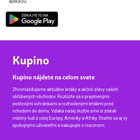
aplikáciu.
Kupino
Kupino nájdete na celom svete
Zhromažďujeme aktuálne letáky a akčné zľavy vašich
obľúbených obchodov. Rozlúčte sa s preplnenými
poštovými schránkami a rozhodenými letákmi pred
vchodom do domu. Vďaka našej službe sme si získali
milióny ľudí z celej Európy, Ameriky a Afriky. Staňte sa aj vy
spokojnými užívateľmi a nakupujte s rozumom.