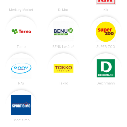
Merkury Market
Dr.Max
Kik
Terno
BENU Lekáreň
SUPER ZOO
NAY
Takko
Deichmann
Sportisimo