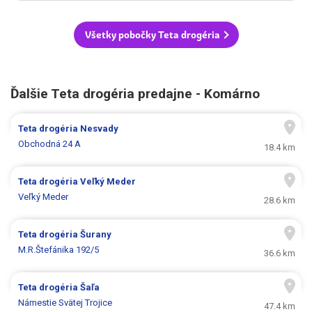
Všetky pobočky Teta drogéria
Ďalšie Teta drogéria predajne - Komárno
Teta drogéria
Nesvady
Obchodná 24 A
18.4 km
Teta drogéria
Veľký Meder
Veľký Meder
28.6 km
Teta drogéria
Šurany
M.R.Štefánika 192/5
36.6 km
Teta drogéria
Šaľa
Námestie Svätej Trojice
47.4 km