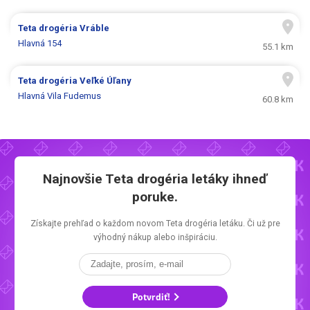
Teta drogéria
Vráble
Hlavná 154
55.1 km
Teta drogéria
Veľké Úľany
Hlavná Vila Fudemus
60.8 km
Najnovšie
Teta drogéria letáky
ihneď
poruke.
Získajte prehľad o každom novom
Teta drogéria letáku.
Či už pre
výhodný nákup alebo inšpiráciu.
Potvrdiť!