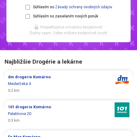
Súhlasím so
Zásady ochrany osobných údajov
Súhlasím so zasielaním nových ponúk
Rešpektujeme e-mailovú bezpečnosť.
Žiadny spam. Odber môžete kedykoľvek zrušiť.
Najbližšie Drogérie a lekárne
dm drogerie
Komárno
Mederčská 4
0.2 km
101 drogerie
Komárno
Palatínova 20
0.3 km
Dr.Max
Komárno