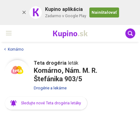
K
Kupino aplikácia
Nainštalovať
Zadarmo v Google Play
Kupino
.sk
Komárno
Teta drogéria
leták
Komárno, Nám. M. R.
Štefánika 903/5
Drogérie a lekárne
Sledujte nové Teta drogéria letáky