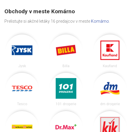
Obchody v meste Komárno
Prelistujte si akčné letáky 16 predajcov v meste
Komárno
.
Jysk
Billa
Kaufland
Tesco
101 drogerie
dm drogerie