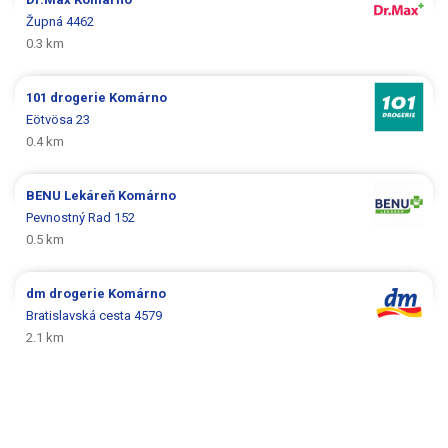
Župná 4462
0.3 km
101 drogerie
Komárno
Eötvösa 23
0.4 km
BENU Lekáreň
Komárno
Pevnostný Rad 152
0.5 km
dm drogerie
Komárno
Bratislavská cesta 4579
2.1 km