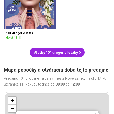
101 drogerie leták
do ut 18. 8.
Všetky 101 drogerie letáky
Mapa pobočky a otváracia doba tejto predajne
Predajňu 101 drogerie nájdete v meste Nové Zámky na ulici M. R.
Štefánika 11. Nakupujte dnes od
08:00
do
12:00
.
+
−
×