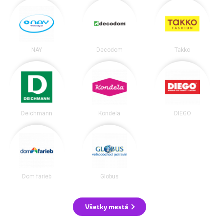
NAY
Decodom
Takko
Deichmann
Kondela
DIEGO
Dom farieb
Globus
Všetky mestá