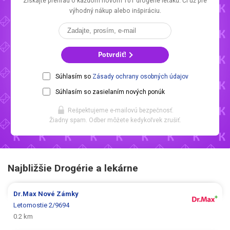
Získajte prehľad o každom novom
101 drogerie letáku.
Či už pre
výhodný nákup alebo inšpiráciu.
Potvrdiť!
Súhlasím so
Zásady ochrany osobných údajov
Súhlasím so zasielaním nových ponúk
Rešpektujeme e-mailovú bezpečnosť.
Žiadny spam. Odber môžete kedykoľvek zrušiť.
Najbližšie Drogérie a lekárne
Dr.Max
Nové Zámky
Letomostie 2/9694
0.2 km