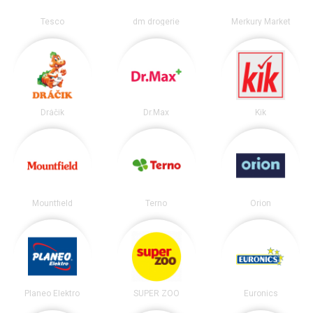
Tesco
dm drogerie
Merkury Market
Dráčik
Dr.Max
Kik
Mountfield
Terno
Orion
Planeo Elektro
SUPER ZOO
Euronics