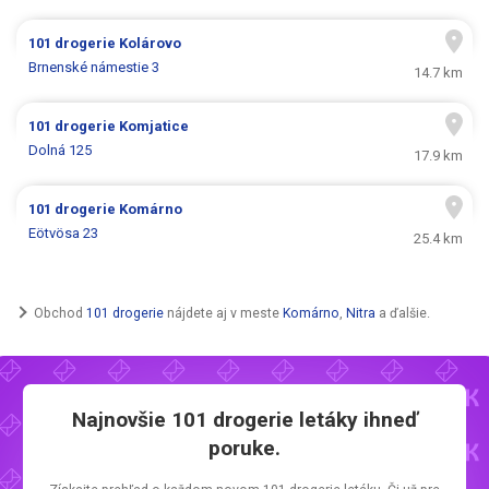
101 drogerie
Kolárovo
Brnenské námestie 3
14.7 km
101 drogerie
Komjatice
Dolná 125
17.9 km
101 drogerie
Komárno
Eötvösa 23
25.4 km
Obchod
101 drogerie
nájdete aj v meste
Komárno
,
Nitra
a ďalšie.
Najnovšie
101 drogerie letáky
ihneď
poruke.