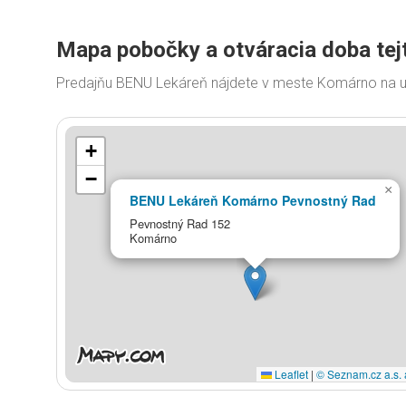
Mapa pobočky a otváracia doba tej
Predajňu BENU Lekáreň nájdete v meste Komárno na u
+
−
×
BENU Lekáreň Komárno Pevnostný Rad
Pevnostný Rad 152
Komárno
Leaflet
|
© Seznam.cz a.s. 