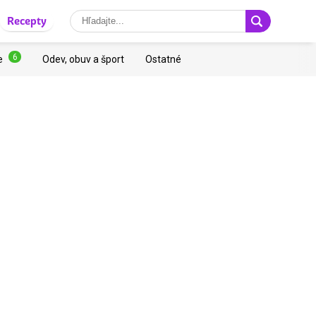
Recepty
6
e
Odev, obuv a šport
Ostatné