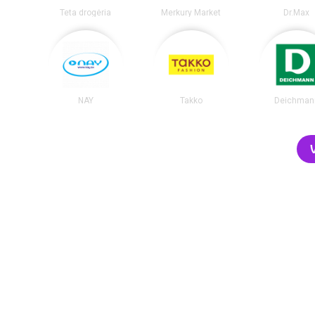
Teta drogéria
Merkury Market
Dr.Max
NAY
Takko
Deichman