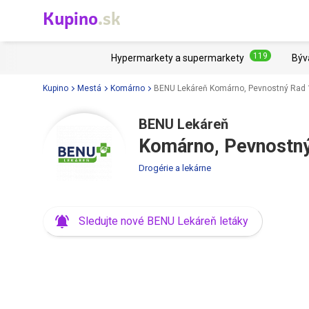
Kupino
.sk
119
Hypermarkety a supermarkety
Býv
Kupino
Mestá
Komárno
BENU Lekáreň Komárno, Pevnostný Rad
BENU Lekáreň
Komárno, Pevnostn
Drogérie a lekárne
Sledujte nové BENU Lekáreň letáky