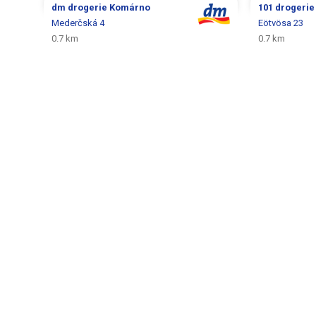
dm drogerie
Komárno
101 drogeri
Mederčská 4
Eötvösa 23
0.7 km
0.7 km