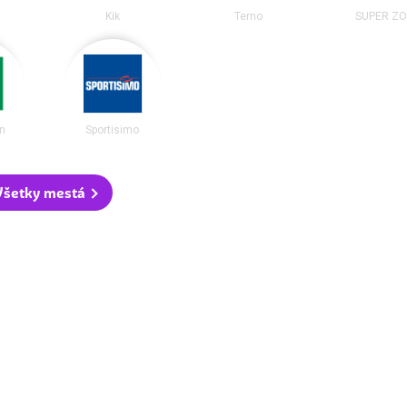
Kik
Terno
SUPER Z
n
Sportisimo
Všetky mestá