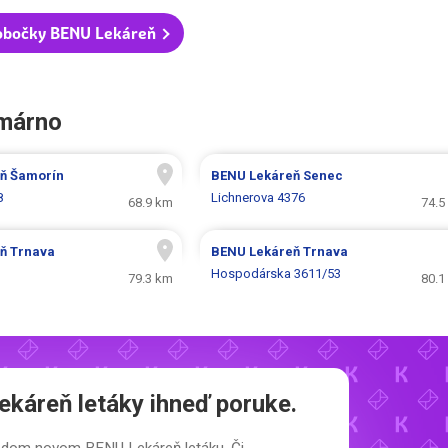
obočky BENU Lekáreň
omárno
eň
Šamorín
BENU Lekáreň
Senec
8
Lichnerova 4376
68.9 km
74.5
eň
Trnava
BENU Lekáreň
Trnava
Hospodárska 3611/53
79.3 km
80.1
káreň letáky
ihneď poruke.