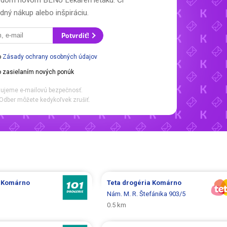
každom novom
BENU Lekáreň letáku.
Či
dný nákup alebo inšpiráciu.
Potvrdiť!
o
Zásady ochrany osobných údajov
 zasielaním nových ponúk
ujeme e-mailovú bezpečnosť.
Odber môžete kedykoľvek zrušiť.
e
Komárno
Teta drogéria
Komárno
Nám. M. R. Štefánika 903/5
0.5 km