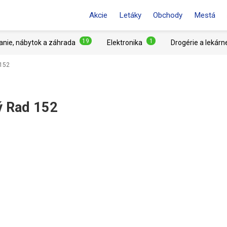
Akcie
Letáky
Obchody
Mestá
19
1
anie, nábytok a záhrada
Elektronika
Drogérie a lekárn
 152
ý Rad 152