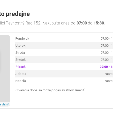
to predajne
lici Pevnostný Rad 152. Nakupujte dnes od
07:00
do
15:30
.
Pondelok
07:00 - 
Utorok
07:00 - 
Streda
07:00 - 
Štvrtok
07:00 - 
Piatok
07:00 - 1
Sobota
zatvo
Nedeľa
zatvo
Otváracia doba sa môže počas sviatkov zmeniť.
a další