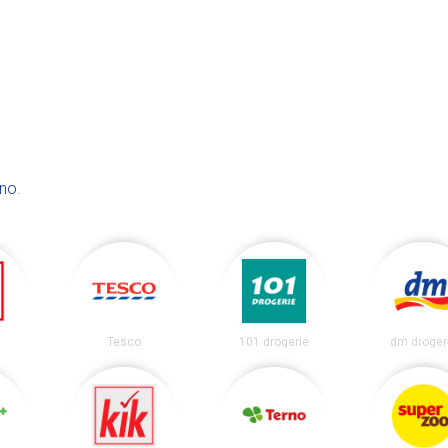
no
.
Tesco
101 drogerie
dm droger