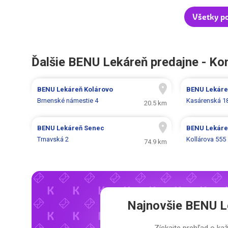
Všetky p
Ďalšie BENU Lekáreň predajne - K
BENU Lekáreň
Kolárovo
BENU Lekár
Brnenské námestie 4
Kasárenská 1
20.5 km
BENU Lekáreň
Senec
BENU Lekár
Trnavská 2
Kollárova 555
74.9 km
Najnovšie
BENU Le