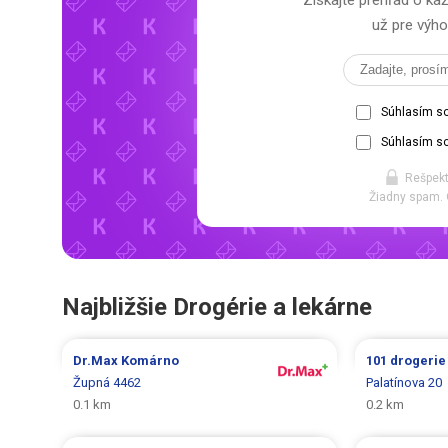
Získajte prehľad o 
už pre výho
Súhlasím s
Súhlasím so
Rešpekt
Žiadny spam. 
Najbližšie Drogérie a lekárne
Dr.Max
Komárno
101 drogeri
Župná 4462
Palatínova 20
0.1 km
0.2 km