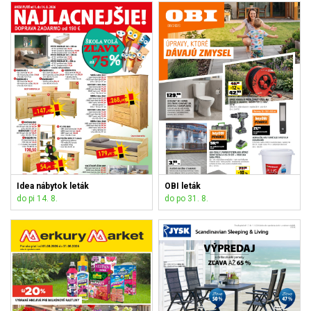
Idea nábytok leták
OBI leták
do pi 14. 8.
do po 31. 8.