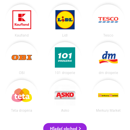
Kaufland
Lidl
Tesco
OBI
101 drogerie
dm drogerie
Teta drogéria
Asko
Merkury Market
Hľadať obchod