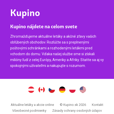
Kupino
Kupino nájdete na celom svete
Zhromažďujeme aktuálne letáky a akčné zľavy vašich
obľúbených obchodov. Rozlúčte sa s preplnenými
poštovými schránkami a rozhodenými letákmi pred
vchodom do domu. Vďaka našej službe sme si získali
milióny ľudí z celej Európy, Ameriky a Afriky. Staňte sa aj vy
spokojnými užívateľmi a nakupujte s rozumom.
Aktuálne letáky a akcie online
© Kupino.sk 2026
Kontakt
Všeobecné podmienky
Zásady ochrany osobných údajov