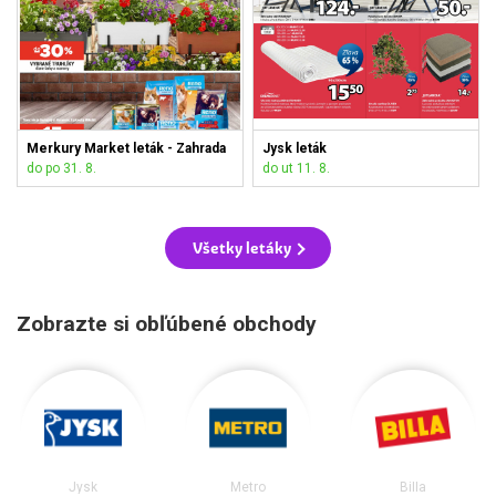
Merkury Market leták - Zahrada
Jysk leták
do po 31. 8.
do ut 11. 8.
Všetky letáky
Zobrazte si obľúbené obchody
Jysk
Metro
Billa