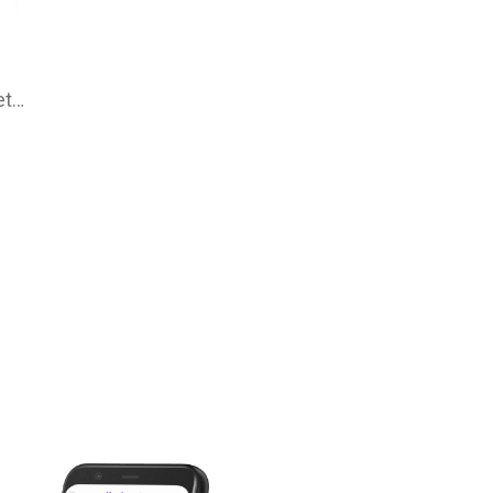
Vaša Lekáreň leták na tento týždeň