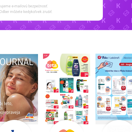
ujeme e-mailovú bezpečnosť.
Odber môžete kedykoľvek zrušiť.