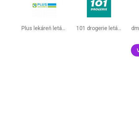
Plus lekáreň leták online
101 drogerie leták aktuálny