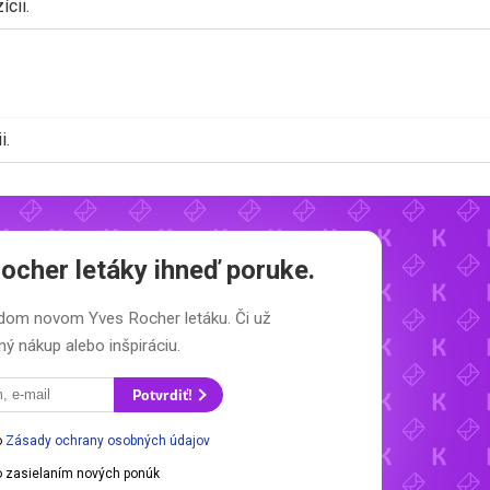
cii.
i.
ocher letáky
ihneď poruke.
aždom novom
Yves Rocher letáku.
Či už
ý nákup alebo inšpiráciu.
Potvrdiť!
o
Zásady ochrany osobných údajov
 zasielaním nových ponúk