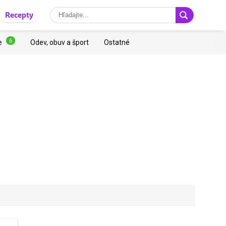
Recepty
6
e
Odev, obuv a šport
Ostatné