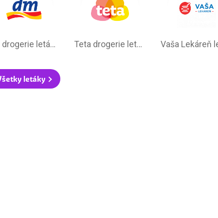
dm drogerie leták na tento týždeň
Teta drogerie leták na tento týždeň
Všetky letáky