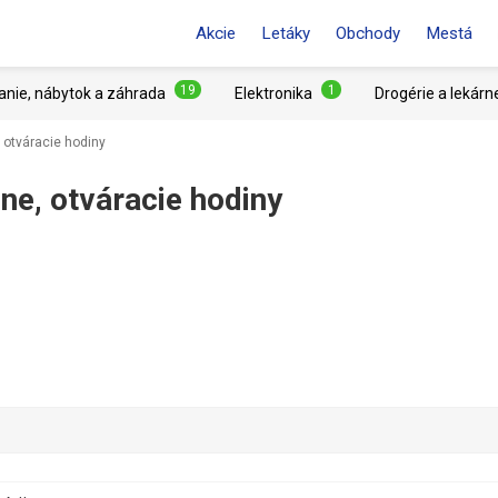
Akcie
Letáky
Obchody
Mestá
19
1
anie, nábytok a záhrada
Elektronika
Drogérie a lekárn
 otváracie hodiny
ne, otváracie hodiny