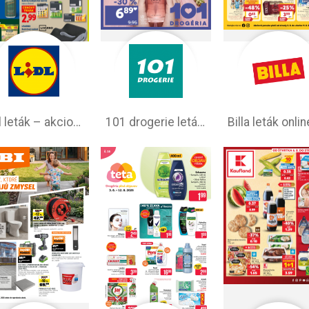
Lidl leták –⁠ akciová ponuka
101 drogerie leták aktuálny