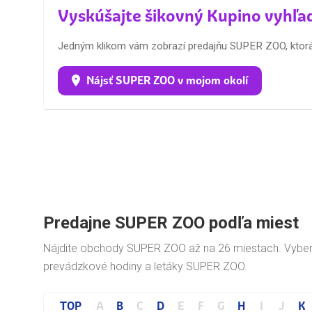
Vyskúšajte šikovný Kupino vyhľa
Jedným klikom vám zobrazí predajňu SUPER ZOO, ktorá j
Nájsť SUPER ZOO v mojom okolí
Predajne SUPER ZOO podľa miest
Nájdite obchody SUPER ZOO až na 26 miestach. Vyber
prevádzkové hodiny a letáky SUPER ZOO.
TOP
A
B
C
D
E
F
G
H
I
J
K