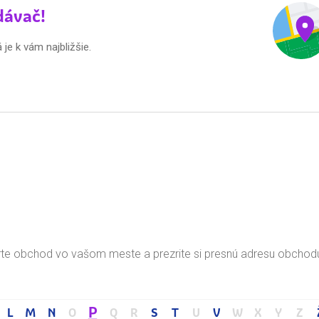
dávač!
e k vám najbližšie.
te obchod vo vašom meste a prezrite si presnú adresu obchod
P
L
M
N
O
Q
R
S
T
U
V
W
X
Y
Z