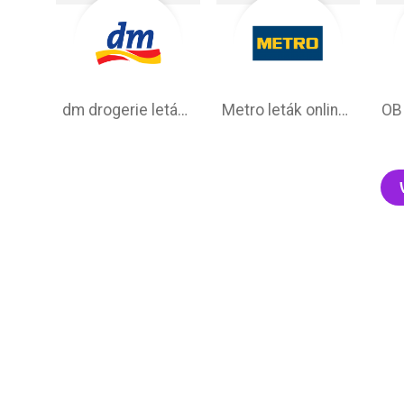
dm drogerie leták na tento týždeň
Metro leták online –⁠ aktuálna ponuka