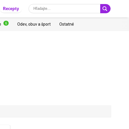
Recepty
6
e
Odev, obuv a šport
Ostatné