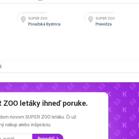
SUPER ZOO
SUPER ZOO
Považská Bystrica
Prievidza
.
 ZOO letáky
ihneď poruke.
každom novom
SUPER ZOO letáku.
Či už
ý nákup alebo inšpiráciu.
Potvrdiť!