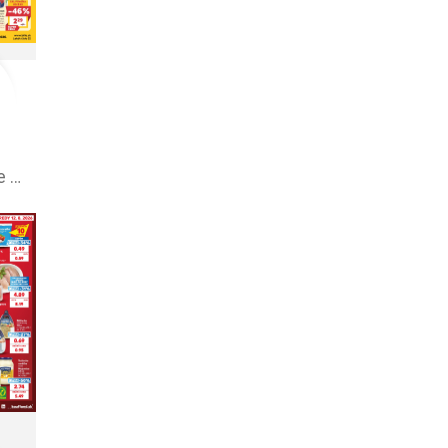
Billa leták online –⁠ aktuálny od stredy