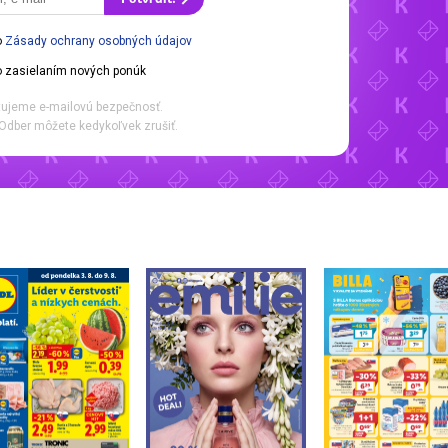
o
Zásady ochrany osobných údajov
 zasielaním nových ponúk
ujeme e-mailovú bezpečnosť.
Odber môžete kedykoľvek zrušiť.