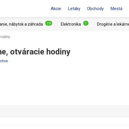
Akcie
Letáky
Obchody
Mestá
19
1
anie, nábytok a záhrada
Elektronika
Drogérie a lekárn
hodiny
, otváracie hodiny
otive