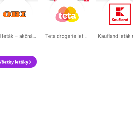
OBI leták –⁠ akčná ponuka
Teta drogerie leták na tento týždeň
Všetky letáky