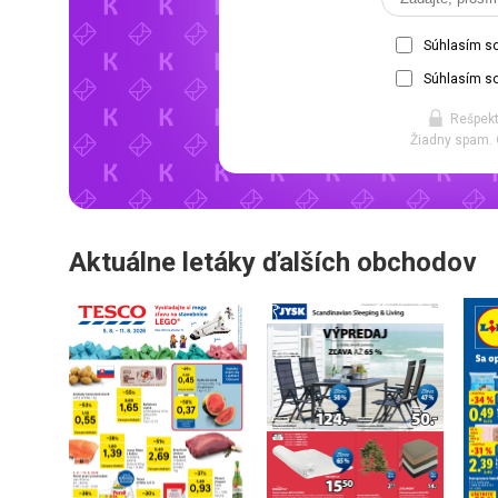
Súhlasím s
Súhlasím so
Rešpekt
Žiadny spam. 
Aktuálne letáky ďalších obchodov