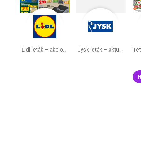
Lidl leták –⁠ akciová ponuka
Jysk leták – aktuálna ponuka
H