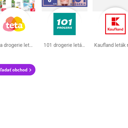
Teta drogerie leták na tento týždeň
101 drogerie leták aktuálny
ľadať obchod