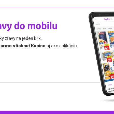
avy do mobilu
ky zľavy na jeden klik.
armo stiahnuť Kupino
aj ako aplikáciu.