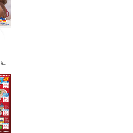
dm drogerie leták na tento týždeň