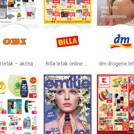
OBI leták –⁠ akčná ponuka
Billa leták online –⁠ aktuálny od stredy