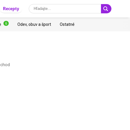
Recepty
6
e
Odev, obuv a šport
Ostatné
obchod