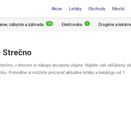
Akcie
Letáky
Obchody
Mestá
19
1
anie, nábytok a záhrada
Elektronika
Drogérie a lekárn
e Strečno
trečno, v ktorom si nákupy dozaista užijete. Nájdite váš obľúbený 
dobu. Pohodlne si môžete prezerať aktuálne letáky a katalógy od 1