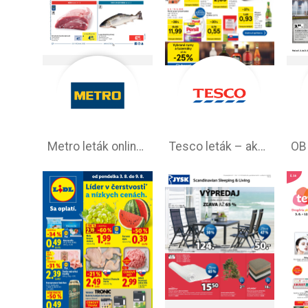
Metro leták online –⁠ aktuálna ponuka
Tesco leták – akciová ponuka