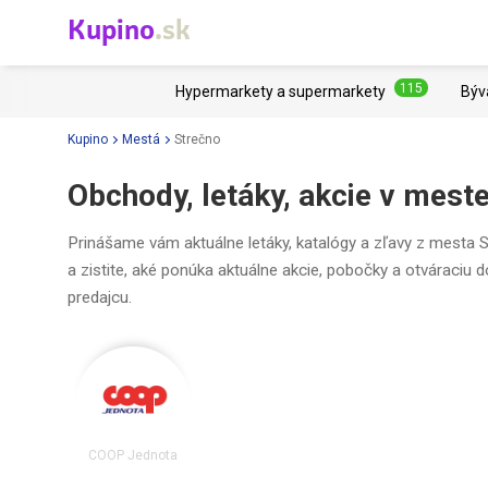
Kupino
.sk
115
Hypermarkety a supermarkety
Býv
Kupino
Mestá
Strečno
Obchody, letáky, akcie v mest
Prinášame vám aktuálne letáky, katalógy a zľavy z mesta S
a zistite, aké ponúka aktuálne akcie, pobočky a otváraciu 
predajcu.
COOP Jednota