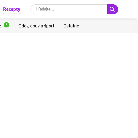
Recepty
6
e
Odev, obuv a šport
Ostatné