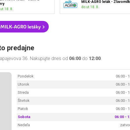
MILK-AGRO leták - Zľavomilk
rry
do ut 18. 8.
ut 18. 8.
 MILK-AGRO letáky
to predajne
Čapajevova 36. Nakupujte dnes od
06:00
do
12:00
.
Pondelok
06:00 - 
Utorok
06:00 - 
Streda
06:00 - 
Štvrtok
06:00 - 
Piatok
06:00 - 
Sobota
06:00 - 1
Nedeľa
zatvo