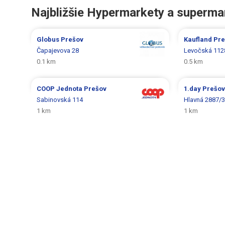
Najbližšie Hypermarkety a superma
Globus
Prešov
Kaufland
Pre
Čapajevova 28
Levočská 112
0.1 km
0.5 km
COOP Jednota
Prešov
1.day
Prešov
Sabinovská 114
Hlavná 2887/
1 km
1 km