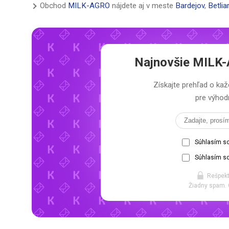
Obchod
MILK-AGRO
nájdete aj v meste
Bardejov
,
Betliar
Najnovšie
MILK-
Získajte prehľad o k
pre výhodn
Súhlasím s
Súhlasím so
Rešpekt
Žiadny spam. 