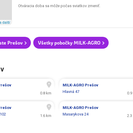
Otváracia doba sa môže počas sviatkov zmeniť.
a další
ste Prešov
Všetky pobočky MILK-AGRO
ov
Prešov
MILK-AGRO
Prešov
Hlavná 47
0.8 km
0.9
Prešov
MILK-AGRO
Prešov
 102
Masarykova 24
1.6 km
2.3