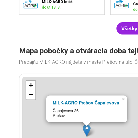
MILK-AGRO leták
Ca
do ut 18. 8.
do 
Všetky
Mapa pobočky a otváracia doba tej
Predajňu MILK-AGRO nájdete v meste Prešov na ulici 
+
−
×
MILK-AGRO Prešov Čapajevova
Čapajevova 36
Prešov