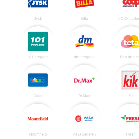
Jysk
Billa
COOP Jedn
101 drogerie
dm drogerie
Teta drogér
Okay
Dr.Max
Kik
Mountfield
Vaša Lekáreň
Fresh