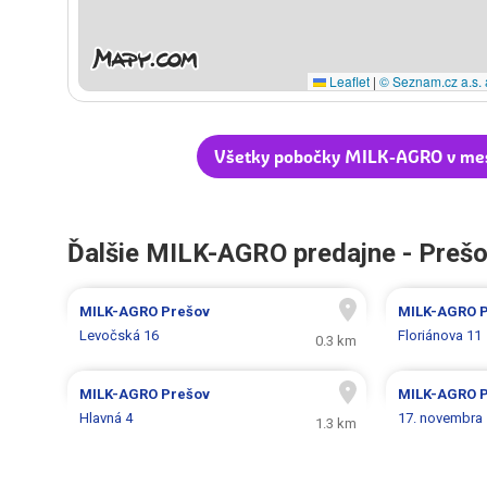
Leaflet
|
© Seznam.cz a.s. 
Všetky pobočky MILK-AGRO v me
Ďalšie MILK-AGRO predajne - Preš
MILK-AGRO
Prešov
MILK-AGRO
Levočská 16
Floriánova 11
0.3 km
MILK-AGRO
Prešov
MILK-AGRO
Hlavná 4
17. novembra
1.3 km