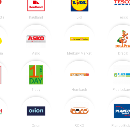
ota
Kaufland
Lidl
Tesco
ia
Asko
Merkury Market
Dráčik
1.day
Hornbach
Plus Lekár
Orion
ROKO
Planeo Elek