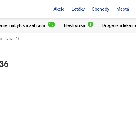
Akcie
Letáky
Obchody
Mestá
19
1
anie, nábytok a záhrada
Elektronika
Drogérie a lekárn
pajevova 36
 36