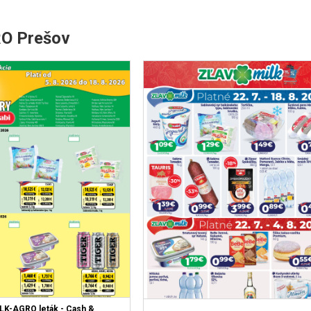
RO Prešov
LK-AGRO leták - Cash &