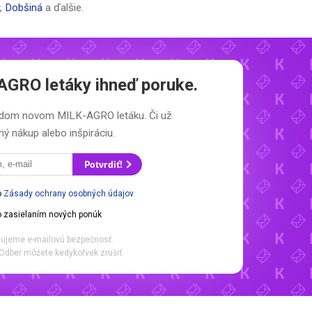
,
Dobšiná
a ďalšie.
AGRO letáky
ihneď poruke.
aždom novom
MILK-AGRO letáku.
Či už
ý nákup alebo inšpiráciu.
Potvrdiť!
o
Zásady ochrany osobných údajov
 zasielaním nových ponúk
ujeme e-mailovú bezpečnosť.
Odber môžete kedykoľvek zrušiť.