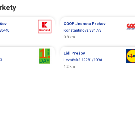
rkety
šov
COOP Jednota
Prešov
85/40
Konštantínova 3317/3
0.8 km
Lidl
Prešov
33
Levočská 12281/109A
1.2 km