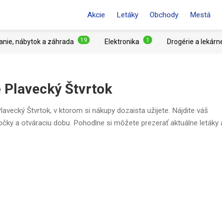
Akcie
Letáky
Obchody
Mestá
19
1
anie, nábytok a záhrada
Elektronika
Drogérie a lekárn
e Plavecký Štvrtok
avecký Štvrtok, v ktorom si nákupy dozaista užijete. Nájdite váš
očky a otváraciu dobu. Pohodlne si môžete prezerať aktuálne letáky 