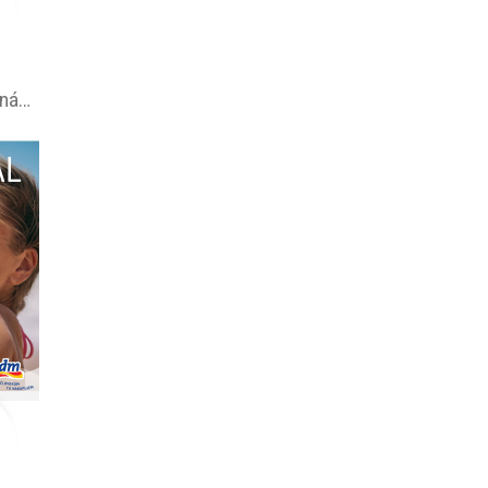
OBI leták –⁠ akčná ponuka