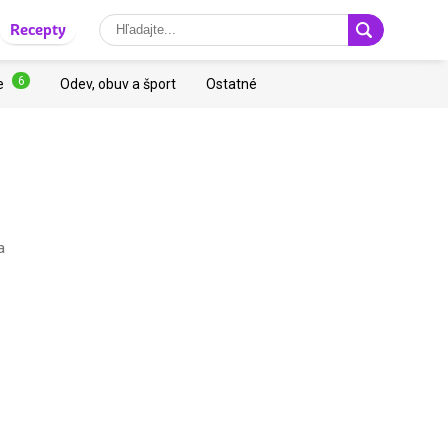
Recepty
6
e
Odev, obuv a šport
Ostatné
a