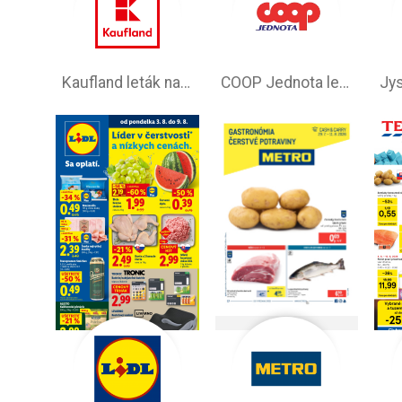
Kaufland leták na tento týždeň
COOP Jednota leták –⁠ aktuálny