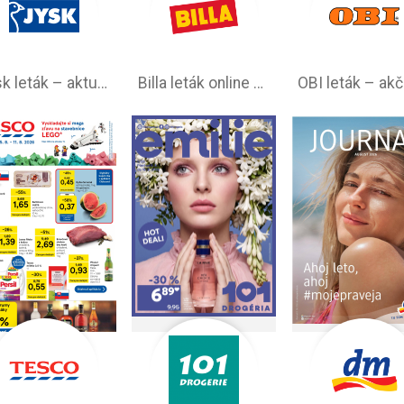
Jysk leták – aktuálna ponuka
Billa leták online –⁠ aktuálny od stredy