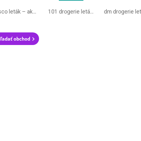
Tesco leták – akciová ponuka
101 drogerie leták aktuálny
ľadať obchod