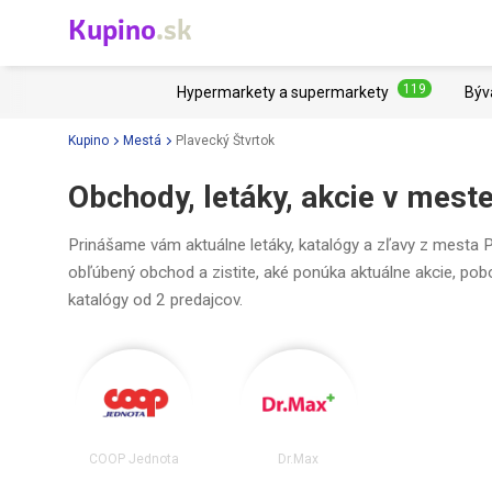
Kupino
.sk
119
Hypermarkety a supermarkety
Býv
Kupino
Mestá
Plavecký Štvrtok
Obchody, letáky, akcie v mest
Prinášame vám aktuálne letáky, katalógy a zľavy z mesta Pl
obľúbený obchod a zistite, aké ponúka aktuálne akcie, pob
katalógy od 2 predajcov.
COOP Jednota
Dr.Max