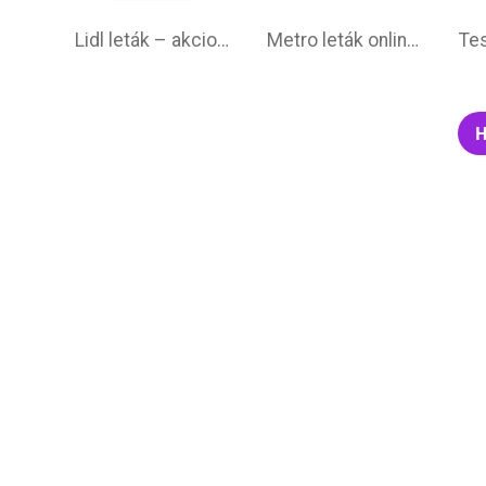
Lidl leták –⁠ akciová ponuka
Metro leták online –⁠ aktuálna ponuka
H