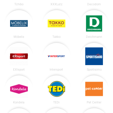
Tchibo
XXXLutz
Decodom
Möbelix
Takko
Deichmann
EXIsport
Intersport
Sportisimo
Kondela
TEDi
Pet Center