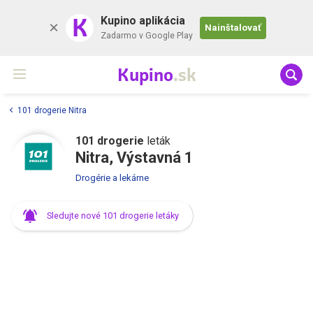
K
Kupino aplikácia
Nainštalovať
Zadarmo v Google Play
Kupino
.sk
101 drogerie Nitra
101 drogerie
leták
Nitra, Výstavná 1
Drogérie a lekárne
Sledujte nové 101 drogerie letáky