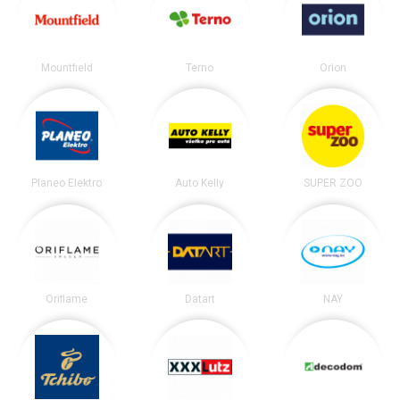
Mountfield
Terno
Orion
Planeo Elektro
Auto Kelly
SUPER ZOO
Oriflame
Datart
NAY