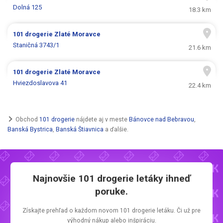
Dolná 125
18.3 km
101 drogerie
Zlaté Moravce
Staničná 3743/1
21.6 km
101 drogerie
Zlaté Moravce
Hviezdoslavova 41
22.4 km
Obchod
101 drogerie
nájdete aj v meste
Bánovce nad Bebravou
,
Banská Bystrica
,
Banská Štiavnica
a ďalšie.
Najnovšie
101 drogerie letáky
ihneď
poruke.
Získajte prehľad o každom novom
101 drogerie letáku.
Či už pre
výhodný nákup alebo inšpiráciu.