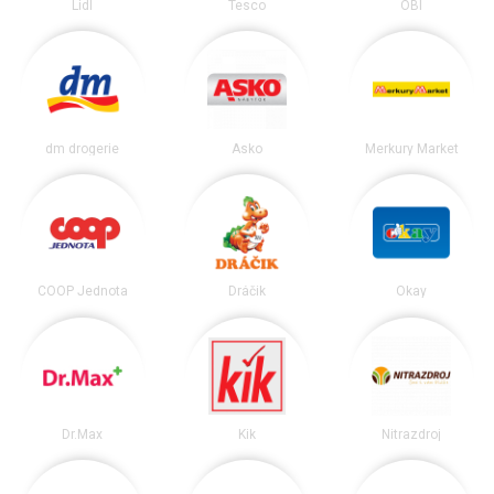
Lidl
Tesco
OBI
dm drogerie
Asko
Merkury Market
COOP Jednota
Dráčik
Okay
Dr.Max
Kik
Nitrazdroj