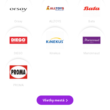
Orsay
ALLTOYS
Baťa
DIEGO
Kinekus
Marionnaud
PROMA
Všetky mestá