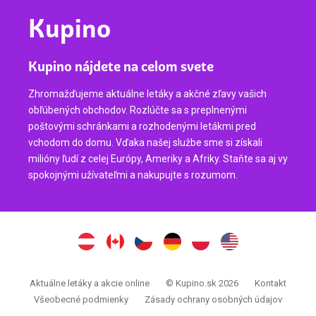
Kupino
Kupino nájdete na celom svete
Zhromažďujeme aktuálne letáky a akčné zľavy vašich
obľúbených obchodov. Rozlúčte sa s preplnenými
poštovými schránkami a rozhodenými letákmi pred
vchodom do domu. Vďaka našej službe sme si získali
milióny ľudí z celej Európy, Ameriky a Afriky. Staňte sa aj vy
spokojnými užívateľmi a nakupujte s rozumom.
Aktuálne letáky a akcie online
© Kupino.sk 2026
Kontakt
Všeobecné podmienky
Zásady ochrany osobných údajov