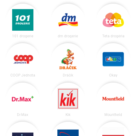
101 drogerie
dm drogerie
Teta drogéria
COOP Jednota
Dráčik
Okay
Dr.Max
Kik
Mountfield