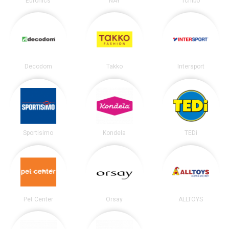
Euronics
NAY
Tchibo
Decodom
Takko
Intersport
Sportisimo
Kondela
TEDi
Pet Center
Orsay
ALLTOYS