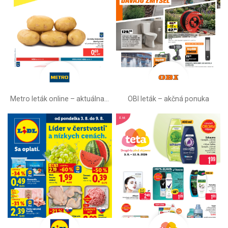
Metro leták online –⁠ aktuálna ponuka
OBI leták –⁠ akčná ponuka