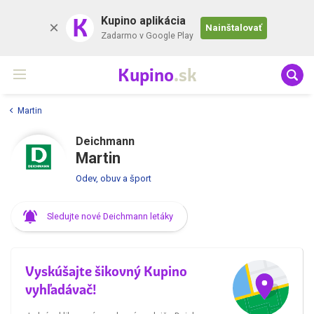
K
Kupino aplikácia
Nainštalovať
Zadarmo v Google Play
Kupino
.sk
Martin
Deichmann
Martin
Odev, obuv a šport
Sledujte nové Deichmann letáky
Vyskúšajte šikovný Kupino
vyhľadávač!