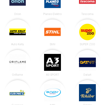
Orion
Planeo Elektro
Tescoma
Auto Kelly
Stihl
SUPER ZOO
Oriflame
A3 SPORT
Datart