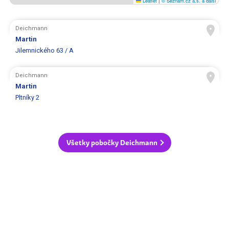
Leaflet
|
© Seznam.cz a.s. a další
Deichmann
Martin
Jilemnického 63 / A
Deichmann
Martin
Pltníky 2
Všetky pobočky Deichmann