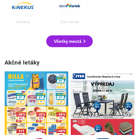
Kinekus
Dom farieb
Všetky mestá
Akčné letáky