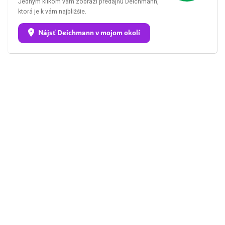
Jedným klikom vám zobrazí predajňu Deichmann,
ktorá je k vám najbližšie.
Nájsť Deichmann v mojom okolí