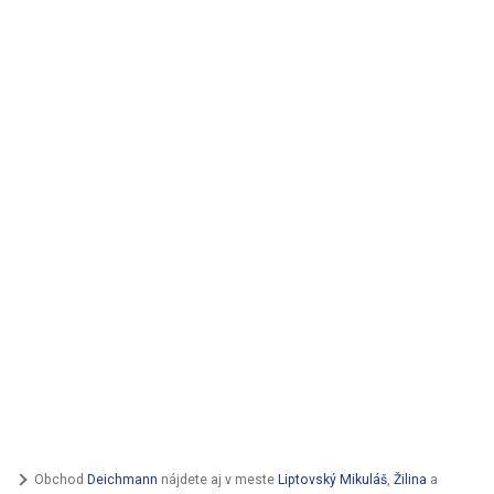
Obchod
Deichmann
nájdete aj v meste
Liptovský Mikuláš
,
Žilina
a