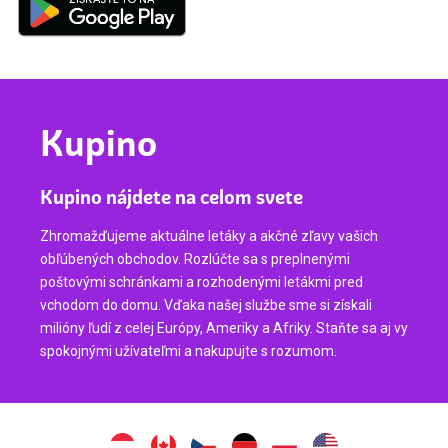
Kupino
Kupino nájdete na celom svete
Zhromažďujeme aktuálne letáky a akčné zľavy vašich
obľúbených obchodov. Rozlúčte sa s preplnenými
poštovými schránkami a rozhodenými letákmi pred
vchodom do domu. Vďaka našej službe sme si získali
milióny ľudí z celej Európy, Ameriky a Afriky. Staňte sa aj vy
spokojnými užívateľmi a nakupujte s rozumom.