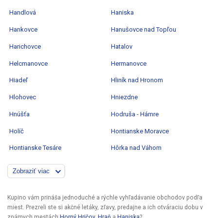
Handlová
Haniska
Hankovce
Hanušovce nad Topľou
Harichovce
Hatalov
Helcmanovce
Hermanovce
Hiadeľ
Hliník nad Hronom
Hlohovec
Hniezdne
Hnúšťa
Hodruša - Hámre
Holíč
Hontianske Moravce
Hontianske Tesáre
Hôrka nad Váhom
Zobraziť viac
Kupino vám prináša jednoduché a rýchle vyhľadávanie obchodov podľa
miest. Prezreli ste si akčné letáky, zľavy, predajne a ich otváraciu dobu v
známych mestách
Horný Hričov
,
Hraň
a
Haniska
?