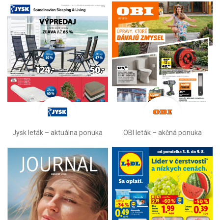
Jysk leták – aktuálna ponuka
OBI leták –⁠ akčná ponuka