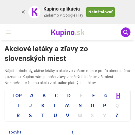
K
Kupino aplikácia
Nainštalovať
Zadarmo v Google Play
Kupino
.sk
Akciové letáky a zľavy zo
slovenských miest
Nájdite obchody, akčné letáky a akcie vo vašom meste podľa abecedného
zoznamu. Kupino vám prináša zľavy z akčných letákov z 3 miest.
Nezmeškajte žiadnu akciu z aktuálne platných letákov.
H
TOP
A
B
C
D
E
F
G
I
J
K
L
M
N
O
P
Q
R
S
T
U
V
W
X
Y
Z
Habovka
Háj