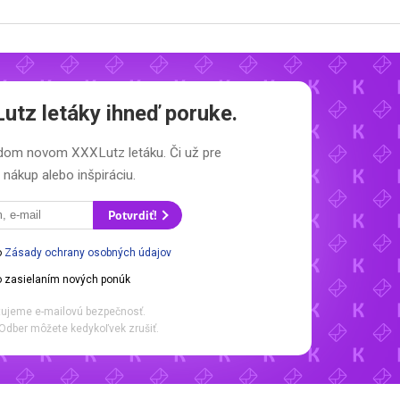
utz letáky
ihneď poruke.
aždom novom
XXXLutz letáku.
Či už pre
nákup alebo inšpiráciu.
Potvrdiť!
o
Zásady ochrany osobných údajov
 zasielaním nových ponúk
ujeme e-mailovú bezpečnosť.
Odber môžete kedykoľvek zrušiť.