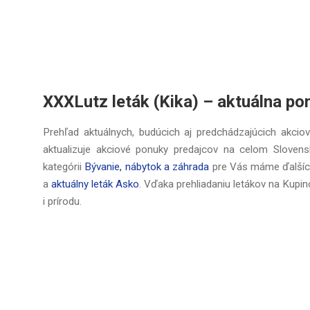
XXXLutz leták (Kika) –⁠ aktuálna po
Prehľad aktuálnych, budúcich aj predchádzajúcich akcio
aktualizuje akciové ponuky predajcov na celom Slovens
kategórii
Bývanie, nábytok a záhrada
pre Vás máme ďalších
a
aktuálny leták Asko
. Vďaka prehliadaniu letákov na Kupi
i prírodu.