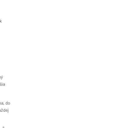
k
ný
šia
ka, do
aždej