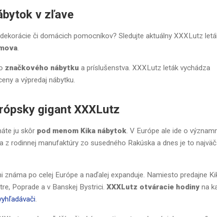
ábytok v zľave
 dekorácie či domácich pomocníkov? Sledujte aktuálny XXXLutz letá
omova
.
ho
značkového nábytku
a príslušenstva. XXXLutz leták vychádza
ceny a výpredaj nábytku.
urópsky gigant XXXLutz
áte ju skôr
pod menom Kika nábytok
. V Európe ale ide o význam
 z rodinnej manufaktúry zo susedného Rakúska a dnes je to najväč
 známa po celej Európe a naďalej expanduje. Namiesto predajne Ki
re, Poprade a v Banskej Bystrici.
XXXLutz otváracie hodiny
na k
yhľadávači
.