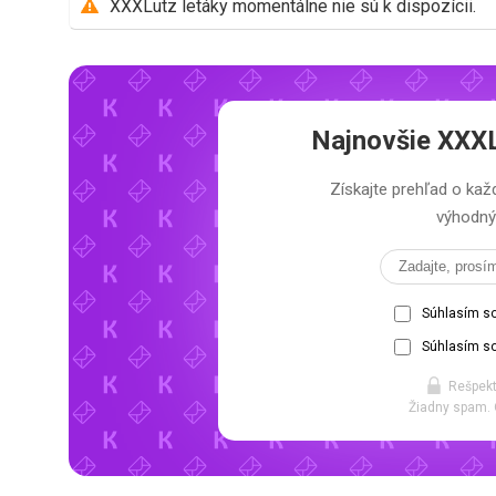
XXXLutz letáky momentálne nie sú k dispozícii.
Najnovšie
XXXL
Získajte prehľad o k
výhodný 
Súhlasím s
Súhlasím so
Rešpekt
Žiadny spam. 