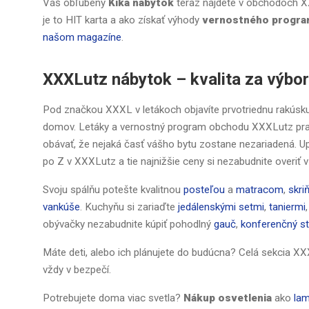
Váš obľúbený
Kika nábytok
teraz nájdete v obchodoch 
je to HIT karta a ako získať výhody
vernostného progr
našom magazíne
.
XXXLutz nábytok – kvalita za výb
Pod značkou XXXL v letákoch objavíte prvotriednu rakúsku 
domov. Letáky a vernostný program obchodu XXXLutz pra
obávať, že nejaká časť vášho bytu zostane nezariadená. U
po Z v XXXLutz a tie najnižšie ceny si nezabudnite overi
Svoju spálňu potešte kvalitnou
posteľou
a
matracom
,
skri
vankúše
. Kuchyňu si zariaďte
jedálenskými setmi
,
taniermi
,
obývačky nezabudnite kúpiť pohodlný
gauč
,
konferenčný st
Máte deti, alebo ich plánujete do budúcna? Celá sekcia XX
vždy v bezpečí.
Potrebujete doma viac svetla?
Nákup osvetlenia
ako
lam