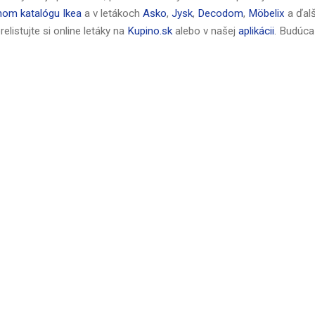
nom katalógu Ikea
a v letákoch
Asko
,
Jysk
,
Decodom
,
Möbelix
a ďalš
elistujte si online letáky na
Kupino.sk
alebo v našej
aplikácii
. Budúca