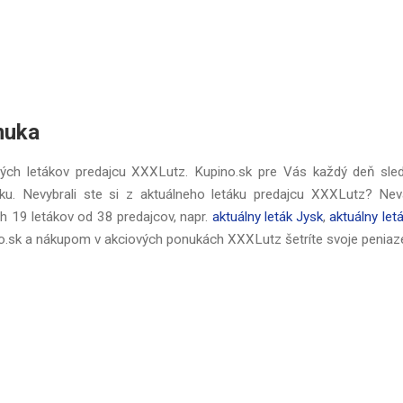
nuka
vých letákov predajcu XXXLutz. Kupino.sk pre Vás každý deň sle
ku. Nevybrali ste si z aktuálneho letáku predajcu XXXLutz? Nev
 19 letákov od 38 predajcov, napr.
aktuálny leták Jysk
,
aktuálny let
no.sk a nákupom v akciových ponukách XXXLutz šetríte svoje peniaz