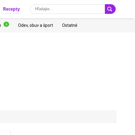
Recepty
6
e
Odev, obuv a šport
Ostatné