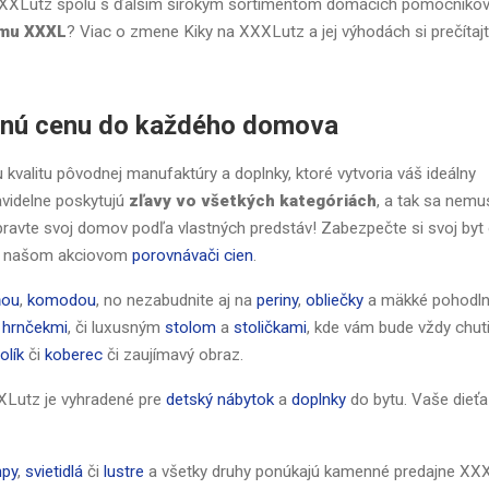
XXXLutz spolu s ďalším širokým sortimentom domácich pomocníkov
amu XXXL
? Viac o zmene Kiky na XXXLutz a jej výhodách si prečítaj
ornú cenu do každého domova
kvalitu pôvodnej manufaktúry a doplnky, ktoré vytvoria váš ideálny
videlne poskytujú
zľavy vo všetkých kategóriách
, a tak sa nemu
pravte svoj domov podľa vlastných predstáv! Zabezpečte si svoj byt
ť v našom akciovom
porovnávači cien
.
ňou
,
komodou
, no nezabudnite aj na
periny
,
obliečky
a mäkké pohodl
hrnčekmi
, či luxusným
stolom
a
stoličkami
, kde vám bude vždy chuti
olík
či
koberec
či zaujímavý obraz.
XLutz je vyhradené pre
detský nábytok
a
doplnky
do bytu. Vaše dieť
py
,
svietidlá
či
lustre
a všetky druhy ponúkajú kamenné predajne XX