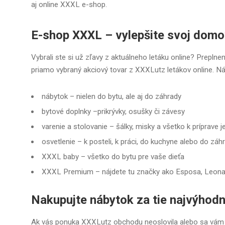
aj online XXXL e-shop.
E-shop XXXL – vylepšite svoj domo
Vybrali ste si už zľavy z aktuálneho letáku online? Prepln
priamo vybraný akciový tovar z XXXLutz letákov online. Náj
nábytok – nielen do bytu, ale aj do záhrady
bytové doplnky –
prikrývky, osušky či závesy
varenie a stolovanie –
šálky, misky a všetko k príprave j
osvetlenie – k posteli, k práci, do kuchyne alebo do záh
XXXL baby –
všetko do
bytu pre vaše dieťa
XXXL Premium
– nájdete tu značky ako Esposa, Leon
Nakupujte nábytok za tie najvýhodn
Ak vás ponuka XXXLutz obchodu neoslovila alebo sa vám zľav