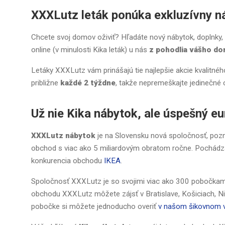
XXXLutz leták ponúka exkluzívny n
Chcete svoj domov oživiť? Hľadáte nový nábytok, doplnky,
online (v minulosti Kika leták) u nás
z pohodlia vášho d
Letáky XXXLutz vám prinášajú tie najlepšie akcie kvalitné
približne
každé 2 týždne
, takže nepremeškajte jedinečné 
Už nie Kika nábytok, ale úspešný e
XXXLutz nábytok
je na Slovensku nová spoločnosť, pozn
obchod s viac ako 5 miliardovým obratom ročne. Pochádza
konkurencia obchodu
IKEA
.
Spoločnosť XXXLutz je so svojimi viac ako 300 pobočkami
obchodu XXXLutz môžete zájsť v Bratislave, Košiciach, Nit
pobočke si môžete jednoducho overiť
v našom šikovnom v