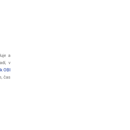
duje a
adí, v
ák OBI
e, čas