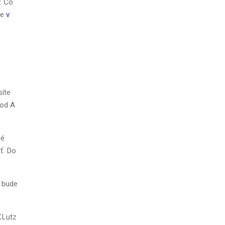
. Čo
te
v
síte
 od A
né
ť. Do
a bude
XLutz