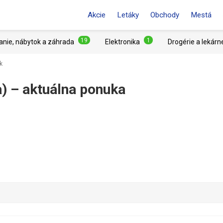
Akcie
Letáky
Obchody
Mestá
19
1
anie, nábytok a záhrada
Elektronika
Drogérie a lekárn
k
) –⁠ aktuálna ponuka