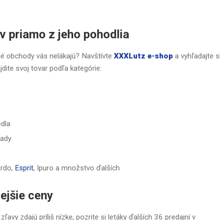
v priamo z jeho pohodlia
ené obchody vás nelákajú? Navštívte
XXXLutz e-shop
a vyhľadajte s
dite svoj tovar podľa kategórie:
edla
rady
ardo,
Esprit
, Ipuro a množstvo ďalších
ejšie ceny
y zdajú príliš nízke, pozrite si letáky ďalších 36 predajní v