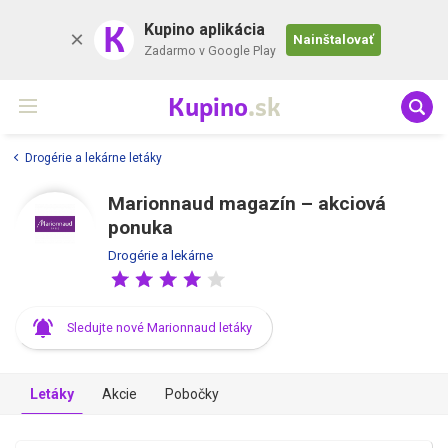
K
Kupino aplikácia
Nainštalovať
Zadarmo v Google Play
Kupino
.sk
Drogérie a lekárne letáky
Marionnaud magazín – akciová
ponuka
Drogérie a lekárne
Sledujte nové Marionnaud letáky
Letáky
Akcie
Pobočky