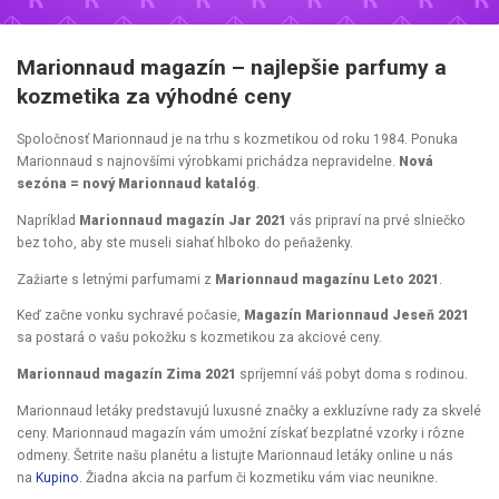
Marionnaud magazín – najlepšie parfumy a
kozmetika za výhodné ceny
Spoločnosť Marionnaud je na trhu s kozmetikou od roku 1984. Ponuka
Marionnaud s najnovšími výrobkami prichádza nepravidelne.
Nová
sezóna = nový Marionnaud katalóg
.
Napríklad
Marionnaud magazín Jar 2021
vás pripraví na prvé slniečko
bez toho, aby ste museli siahať hlboko do peňaženky.
Zažiarte s letnými parfumami z
Marionnaud magazínu Leto 2021
.
Keď začne vonku sychravé počasie,
Magazín Marionnaud Jeseň 2021
sa postará o vašu pokožku s kozmetikou za akciové ceny.
Marionnaud magazín Zima 2021
spríjemní váš pobyt doma s rodinou.
Marionnaud letáky predstavujú luxusné značky a exkluzívne rady za skvelé
ceny. Marionnaud magazín vám umožní získať bezplatné vzorky i rôzne
odmeny. Šetrite našu planétu a listujte Marionnaud letáky online u nás
na
Kupino
. Žiadna akcia na parfum či kozmetiku vám viac neunikne.