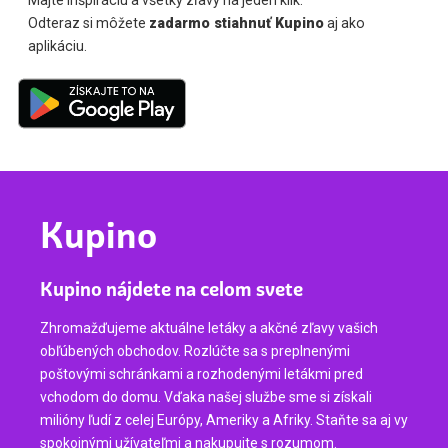
Majte inšpiráciu a všetky zľavy na jeden klik.
Odteraz si môžete
zadarmo stiahnuť Kupino
aj ako
aplikáciu.
Kupino
Kupino nájdete na celom svete
Zhromažďujeme aktuálne letáky a akčné zľavy vašich
obľúbených obchodov. Rozlúčte sa s preplnenými
poštovými schránkami a rozhodenými letákmi pred
vchodom do domu. Vďaka našej službe sme si získali
milióny ľudí z celej Európy, Ameriky a Afriky. Staňte sa aj vy
spokojnými užívateľmi a nakupujte s rozumom.