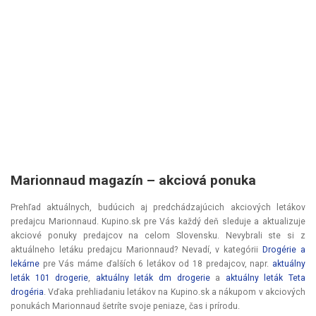
Marionnaud magazín – akciová ponuka
Prehľad aktuálnych, budúcich aj predchádzajúcich akciových letákov
predajcu Marionnaud. Kupino.sk pre Vás každý deň sleduje a aktualizuje
akciové ponuky predajcov na celom Slovensku. Nevybrali ste si z
aktuálneho letáku predajcu Marionnaud? Nevadí, v kategórii
Drogérie a
lekárne
pre Vás máme ďalších 6 letákov od 18 predajcov, napr.
aktuálny
leták 101 drogerie
,
aktuálny leták dm drogerie
a
aktuálny leták Teta
drogéria
. Vďaka prehliadaniu letákov na Kupino.sk a nákupom v akciových
ponukách Marionnaud šetríte svoje peniaze, čas i prírodu.