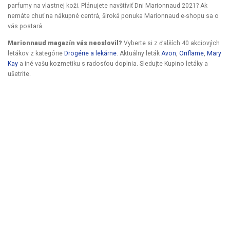
parfumy na vlastnej koži. Plánujete navštíviť Dni Marionnaud 2021? Ak
nemáte chuť na nákupné centrá, široká ponuka Marionnaud e-shopu sa o
vás postará.
Marionnaud magazín vás neoslovil?
Vyberte si z ďalších 40 akciových
letákov z kategórie
Drogérie a lekárne
. Aktuálny leták
Avon
,
Oriflame
,
Mary
Kay
a iné vašu kozmetiku s radosťou doplnia. Sledujte Kupino letáky a
ušetrite.