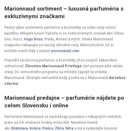
Marionnaud sortiment – luxusná parfuméria s
exkluzívnymi značkami
Pestrý výber sortimentu parfumov a kozmetiky za nízke ceny osloví
každého. Milujete luxus? Vyberte si zo svetoznámych značiek ako Chloe,
Dior, Gucci,
Hugo Boss
, Prada, Armani a iných. Vďaka Marionnaud
magazínu nakupujte za naozaj výhodné ceny. Mimochodom, tie si
môžete overiť vždy v našom
porovnávači cien
.
Poprední výrobcovia parfumov a kozmetiky chcú svojich zákazníkov
odmeňovať.
Členstvo Marionnaud Privilage
vám prinesie ešte väčšie
zľavy. Do vernostného programu sa môžete zapojiť na stránke
Marionnaud
. Zbierajte vernostné body a tešte sa z Marionnaud
darčekov
zdarma
.
Marionnaud predajne – parfumérie nájdete po
celom Slovensku i online
Parfumérie Marionnaud sa nachádzajú prevažne v nákupných centrách,
preto sa ich otváracie hodiny môžu líšiť. Navštívte mestá
ako
Bratislava
,
Košice
,
Prešov
,
Žilina
,
Nitra
a iné a vyskúšajte luxusné