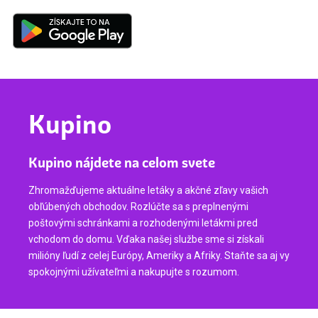
Kupino
Kupino nájdete na celom svete
Zhromažďujeme aktuálne letáky a akčné zľavy vašich
obľúbených obchodov. Rozlúčte sa s preplnenými
poštovými schránkami a rozhodenými letákmi pred
vchodom do domu. Vďaka našej službe sme si získali
milióny ľudí z celej Európy, Ameriky a Afriky. Staňte sa aj vy
spokojnými užívateľmi a nakupujte s rozumom.