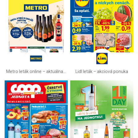
Metro leták online –⁠ aktuálna ponuka
Lidl leták –⁠ akciová ponuka