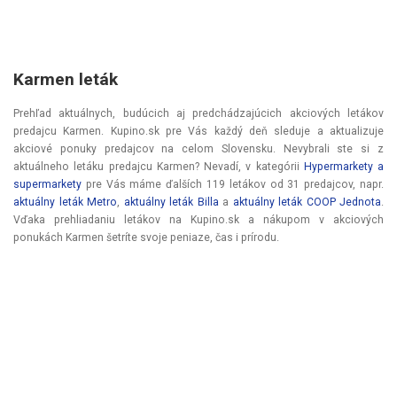
Karmen leták
Prehľad aktuálnych, budúcich aj predchádzajúcich akciových letákov
predajcu Karmen. Kupino.sk pre Vás každý deň sleduje a aktualizuje
akciové ponuky predajcov na celom Slovensku. Nevybrali ste si z
aktuálneho letáku predajcu Karmen? Nevadí, v kategórii
Hypermarkety a
supermarkety
pre Vás máme ďalších 119 letákov od 31 predajcov, napr.
aktuálny leták Metro
,
aktuálny leták Billa
a
aktuálny leták COOP Jednota
.
Vďaka prehliadaniu letákov na Kupino.sk a nákupom v akciových
ponukách Karmen šetríte svoje peniaze, čas i prírodu.