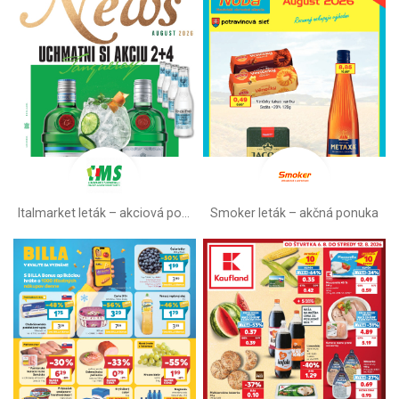
Italmarket leták –⁠ akciová ponuka
Smoker leták – akčná ponuka