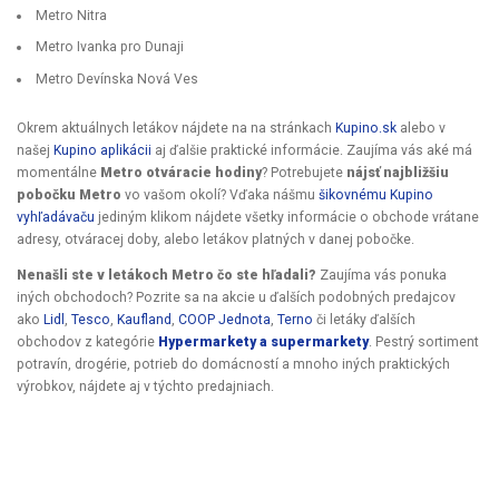
Metro Nitra
Metro Ivanka pro Dunaji
Metro Devínska Nová Ves
Okrem aktuálnych letákov nájdete na na stránkach
Kupino.sk
alebo v
našej
Kupino aplikácii
aj ďalšie praktické informácie. Zaujíma vás aké má
momentálne
Metro otváracie hodiny
? Potrebujete
nájsť najbližšiu
pobočku Metro
vo vašom okolí? Vďaka nášmu
šikovnému Kupino
vyhľadávaču
jediným klikom nájdete všetky informácie o obchode vrátane
adresy, otváracej doby, alebo letákov platných v danej pobočke.
Nenašli ste v letákoch Metro čo ste hľadali?
Zaujíma vás ponuka
iných obchodoch? Pozrite sa na akcie u ďalších podobných predajcov
ako
Lidl
,
Tesco
,
Kaufland
,
COOP Jednota
,
Terno
či letáky ďalších
obchodov z kategórie
Hypermarkety a supermarkety
. Pestrý sortiment
potravín, drogérie, potrieb do domácností a mnoho iných praktických
výrobkov, nájdete aj v týchto predajniach.