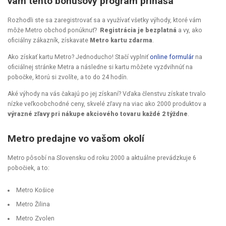
vám tento bonusový program prináša
Rozhodli ste sa zaregistrovať sa a využívať všetky výhody, ktoré vám
môže Metro obchod ponúknuť?
Registrácia je bezplatná
a vy, ako
oficiálny zákazník, získavate
Metro kartu zdarma
.
Ako získať kartu Metro? Jednoducho! Stačí vyplniť
online formulár
na
oficiálnej stránke Metra a následne si kartu môžete vyzdvihnúť na
pobočke, ktorú si zvolíte, a to do 24 hodín.
Aké výhody na vás čakajú po jej získaní? Vďaka členstvu získate trvalo
nízke veľkoobchodné ceny, skvelé zľavy na viac ako 2000 produktov a
výrazné zľavy pri nákupe akciového tovaru každé 2 týždne
.
Metro predajne vo vašom okolí
Metro pôsobí na Slovensku od roku 2000 a aktuálne prevádzkuje 6
pobočiek, a to:
Metro Košice
Metro Žilina
Metro Zvolen