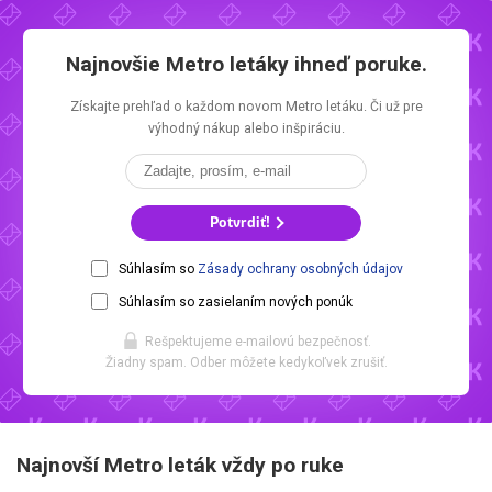
Najnovšie
Metro letáky
ihneď poruke.
Získajte prehľad o každom novom
Metro letáku.
Či už pre
výhodný nákup alebo inšpiráciu.
Potvrdiť!
Súhlasím so
Zásady ochrany osobných údajov
Súhlasím so zasielaním nových ponúk
Rešpektujeme e-mailovú bezpečnosť.
Žiadny spam. Odber môžete kedykoľvek zrušiť.
Najnovší Metro leták vždy po ruke