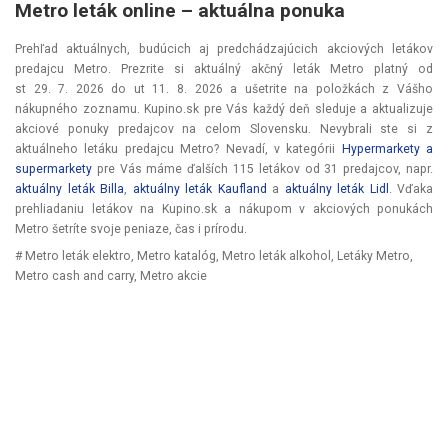
Metro leták online –⁠ aktuálna ponuka
Prehľad aktuálnych, budúcich aj predchádzajúcich akciových letákov
predajcu Metro. Prezrite si aktuálný akčný leták Metro platný od
st 29. 7. 2026
do
ut 11. 8. 2026
a ušetrite na položkách z Vášho
nákupného zoznamu. Kupino.sk pre Vás každý deň sleduje a aktualizuje
akciové ponuky predajcov na celom Slovensku. Nevybrali ste si z
aktuálneho letáku predajcu Metro? Nevadí, v kategórii
Hypermarkety a
supermarkety
pre Vás máme ďalších 115 letákov od 31 predajcov, napr.
aktuálny leták Billa
,
aktuálny leták Kaufland
a
aktuálny leták Lidl
. Vďaka
prehliadaniu letákov na Kupino.sk a nákupom v akciových ponukách
Metro šetríte svoje peniaze, čas i prírodu.
# Metro leták elektro, Metro katalóg, Metro leták alkohol, Letáky Metro,
Metro cash and carry, Metro akcie