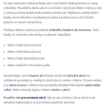
Už viac nemusíte vyčkávať kedy vám nový Metro leták pristane vo vašej
schránke. Pravidelnú dávku akcií a noviniek z obchodu Metro máme u nás
v online podobe kedykoľvek budete potrebovať. Nájdete tu všetky Metro
letáky, ktoré aktuálne v predajniach platia a prelistovať si ich môžete
priamo vo vašom smartfóne.
Predajca Metro vydáva pravidelne
niekoľko letákov do mesiaca
. Tieto
letáky sú následne tématicky rozdelené. Napríklad:
Metro leták Gastronómia
Metro leták Maloobchod
Metro leták Spotrebný tovar
Metro leták Pre milovníkov jedla
Nezabúdajte, že na
Kupino.sk
môžete sledovať
výhodné akcie
na
obľúbené produkty vo všetkých obchodoch, nielen v Metre. Chcete vedieť,
či je
akcia na pivo
v Metre naozaj najvýhodnejšia? Kde kúpite
najlacnejšie
salko
? Alebo dokedy kúpite v Metre
mlieko v akcii
?
Použite náš
porovnávač akcií
. My za vás zistíme, kde je daný tovar
aktuálne najlacnejší a vy sa môžete pustiť do šetrenia.