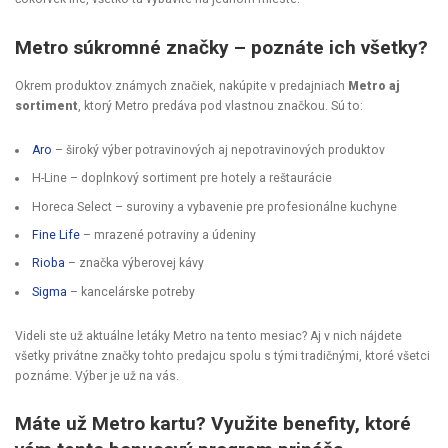
Metro súkromné značky – poznáte ich všetky?
Okrem produktov známych značiek, nakúpite v predajniach
Metro aj
sortiment
, ktorý Metro predáva pod vlastnou značkou. Sú to:
Aro
– široký výber potravinových aj nepotravinových produktov
H-Line – doplnkový sortiment pre hotely a reštaurácie
Horeca Select – suroviny a vybavenie pre profesionálne kuchyne
Fine Life
– mrazené potraviny a údeniny
Rioba
– značka výberovej kávy
Sigma
– kancelárske potreby
Videli ste už aktuálne letáky Metro na tento mesiac? Aj v nich nájdete
všetky privátne značky tohto predajcu spolu s tými tradičnými, ktoré všetci
poznáme. Výber je už na vás.
Máte už Metro kartu? Využite benefity, ktoré