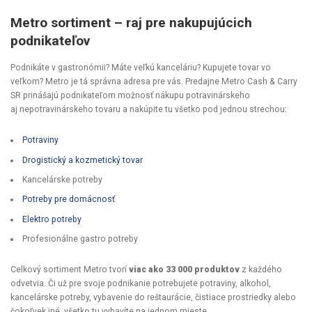
Metro sortiment – raj pre nakupujúcich
podnikateľov
Podnikáte v gastronómii? Máte veľkú kanceláriu? Kupujete tovar vo
veľkom? Metro je tá správna adresa pre vás. Predajne Metro Cash & Carry
SR prinášajú podnikateľom možnosť nákupu potravinárskeho
aj nepotravinárskeho tovaru a nakúpite tu všetko pod jednou strechou:
Potraviny
Drogistický a kozmetický tovar
Kancelárske potreby
Potreby pre domácnosť
Elektro potreby
Profesionálne gastro potreby
Celkový sortiment Metro tvorí
viac ako 33 000 produktov
z každého
odvetvia. Či už pre svoje podnikanie potrebujete potraviny, alkohol,
kancelárske potreby, vybavenie do reštaurácie, čistiace prostriedky alebo
čokoľvek iné, všetko tu vybavíte na jednom mieste.