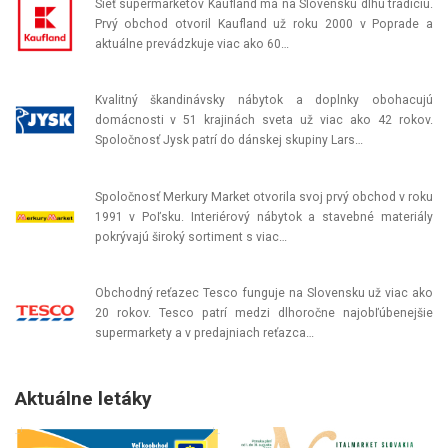
Sieť supermarketov Kaufland má na Slovensku dlhú tradíciu.
Prvý obchod otvoril Kaufland už roku 2000 v Poprade a
aktuálne prevádzkuje viac ako 60…
Kvalitný škandinávsky nábytok a doplnky obohacujú
domácnosti v 51 krajinách sveta už viac ako 42 rokov.
Spoločnosť Jysk patrí do dánskej skupiny Lars…
Spoločnosť Merkury Market otvorila svoj prvý obchod v roku
1991 v Poľsku. Interiérový nábytok a stavebné materiály
pokrývajú široký sortiment s viac…
Obchodný reťazec Tesco funguje na Slovensku už viac ako
20 rokov. Tesco patrí medzi dlhoročne najobľúbenejšie
supermarkety a v predajniach reťazca…
Aktuálne letáky