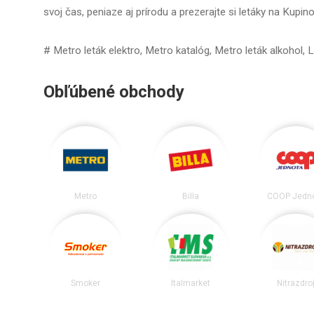
svoj čas, peniaze aj prírodu a prezerajte si letáky na Kupi
# Metro leták elektro, Metro katalóg, Metro leták alkohol,
Obľúbené obchody
Metro
Billa
COOP Jedn
Smoker
Italmarket
Nitrazdro