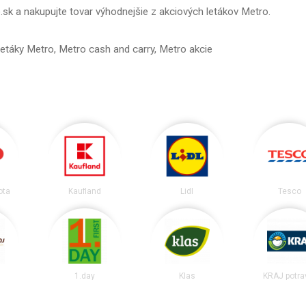
no.sk a nakupujte tovar výhodnejšie z akciových letákov Metro.
 Letáky Metro, Metro cash and carry, Metro akcie
ota
Kaufland
Lidl
Tesco
j
1.day
Klas
KRAJ potra