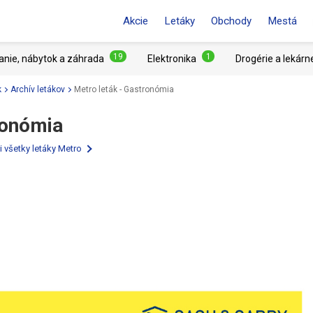
Akcie
Letáky
Obchody
Mestá
19
1
anie, nábytok a záhrada
Elektronika
Drogérie a lekárn
k
Archív letákov
Metro leták - Gastronómia
ronómia
si všetky letáky Metro