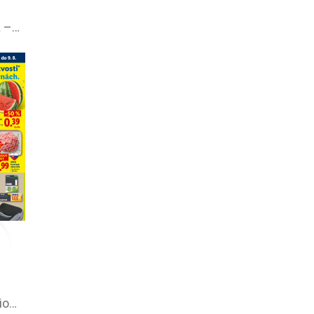
Nitrazdroj leták –⁠ akciová ponuka
Lidl leták –⁠ akciová ponuka