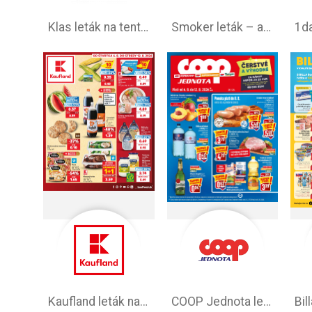
Klas leták na tento týždeň
Smoker leták – akčná ponuka
Kaufland leták na tento týždeň
COOP Jednota leták –⁠ aktuálny