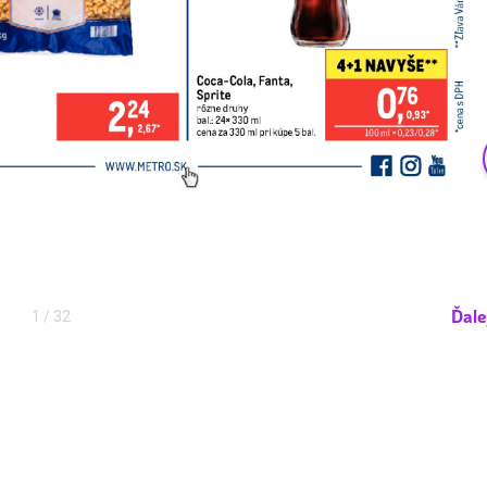
Ďale
1
/ 32