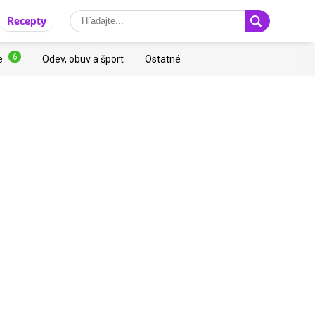
Recepty
6
e
Odev, obuv a šport
Ostatné