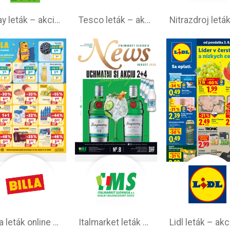
1day leták – akciová ponuka
Tesco leták – akciová ponuka
Billa leták online –⁠ aktuálny od stredy
Italmarket leták –⁠ akciová ponuka