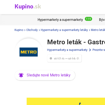
Kupino
.sk
119
Hypermarkety a supermarkety
Býv
Kupino
Obchody
Hypermarkety a supermarkety letáky
Metro letá
Metro leták - Gast
Hypermarkety a supermarkety
Prezrite 
st 17. 6. – ut 14. 7.
Sledujte nové Metro letáky