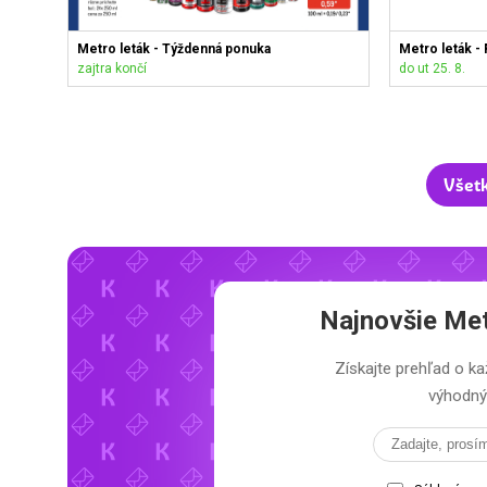
Metro leták - Týždenná ponuka
Metro leták - 
zajtra končí
do ut 25. 8.
Všet
Najnovšie
Met
Získajte prehľad o
výhodný 