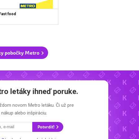
Fast food
ky pobočky Metro
ro letáky
ihneď poruke.
 každom novom
Metro letáku.
Či už pre
nákup alebo inšpiráciu.
Potvrdiť!