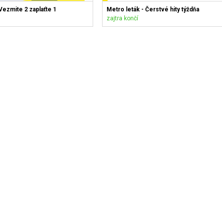
Vezmite 2 zaplaťte 1
Metro leták - Čerstvé hity týždňa
zajtra končí