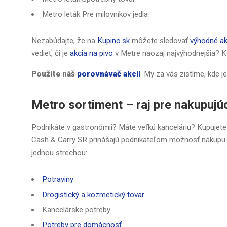
Metro leták Pre milovníkov jedla
Nezabúdajte, že na
Kupino.sk
môžete sledovať
výhodné ak
vedieť, či je
akcia na pivo
v Metre naozaj najvýhodnejšia? K
Použite náš
porovnávač akcií
. My za vás zistíme, kde j
Metro sortiment – raj pre nakupujú
Podnikáte v gastronómii? Máte veľkú kanceláriu? Kupujete
Cash & Carry SR prinášajú podnikateľom možnosť nákupu p
jednou strechou:
Potraviny
Drogistický a kozmetický tovar
Kancelárske potreby
Potreby pre domácnosť