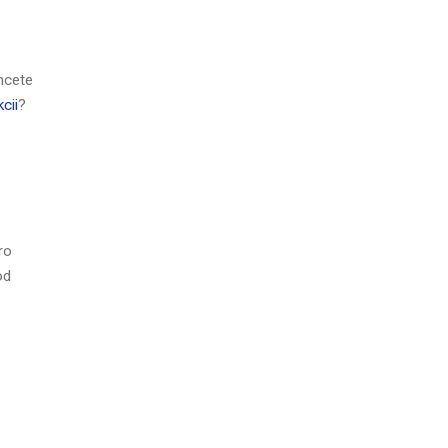
hcete
cii
?
ro
od