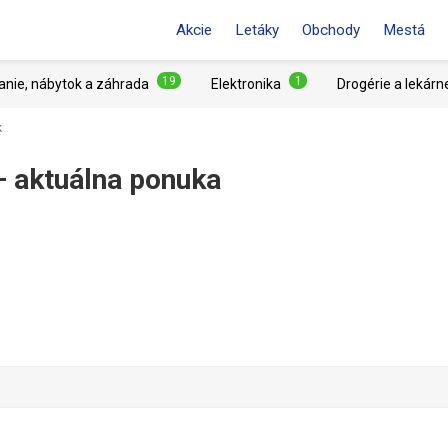
Akcie
Letáky
Obchody
Mestá
19
1
anie, nábytok a záhrada
Elektronika
Drogérie a lekárn
k
–⁠ aktuálna ponuka