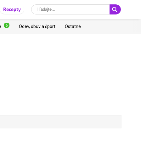
Recepty
6
e
Odev, obuv a šport
Ostatné