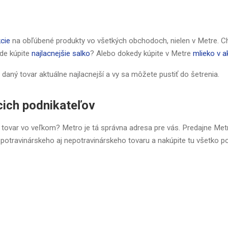
cie
na obľúbené produkty vo všetkých obchodoch, nielen v Metre. C
de kúpite
najlacnejšie salko
? Alebo dokedy kúpite v Metre
mlieko v ak
e daný tovar aktuálne najlacnejší a vy sa môžete pustiť do šetrenia.
cich podnikateľov
 tovar vo veľkom? Metro je tá správna adresa pre vás. Predajne Met
otravinárskeho aj nepotravinárskeho tovaru a nakúpite tu všetko p