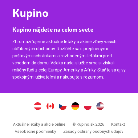
Kupino
Kupino nájdete na celom svete
Zhromažďujeme aktuálne letáky a akčné zľavy vašich
obľúbených obchodov. Rozlúčte sa s preplnenými
poštovými schránkami a rozhodenými letákmi pred
vchodom do domu. Vďaka našej službe sme si získali
milióny ľudí z celej Európy, Ameriky a Afriky. Staňte sa aj vy
spokojnými užívateľmi a nakupujte s rozumom.
Aktuálne letáky a akcie online
© Kupino.sk 2026
Kontakt
Všeobecné podmienky
Zásady ochrany osobných údajov