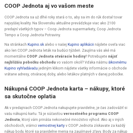
COOP Jednota aj vo vašom meste
COOP Jednota sa už dlhé roky stará o to, aby sa im do rúk dostal tovar
najvyššej kvality. Na Slovensku aktuálne prevádzkuje viac ako 2100
predajní všetkých typov – Coop Jednota supermarkety, Coop Jednota
Tempo a Coop Jednota Potraviny.
Na stránkach
Kupino.sk
alebo v našej
Kupino aplikácii
nájdete oveľa viac
ako len COOP Jednota leták na budúci týždeň. Zaujíma vás aké má
momentálne
COOP Jednota otváracie hodiny
? Potrebujete
nájsť
najbližšiu pobočku obchodu
vo vašom okolí? Vďaka nášmu
šikovnému
Kupino vyhľadávaču
jediným klikom nájdete všetky informácie o obchode
vrátane adresy, otváracej doby, alebo letákov platných v danej pobočke.
Nákupná COOP Jednota karta – nákupy, ktoré
sa skutočne oplatia
Ak v predajniach COOP Jednota nakupujete pravidelne, je čas zadovážiť si
vašu nákupnú kartu. Tá je súčasťou
vernostného programu COOP
Jednota
, ktorý vám prináša nekonečné množstvo výhod. Ako aj v iných
obchodoch, vrámci
vernostnej karty
v COOP Jednota získavate za každý
nákup body, ktoré sa pravidelne menia na zaujímavé zľavy. Body za nákup