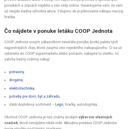
ponukách a zľavách nájdete u nás vždy online. Garantujeme vám, že vám
už neujde žiadna výhodna akcia. S Kupino.sk je plánovanie nákupu naozaj
hračka.
Čo nájdete v ponuke letáku COOP Jednota
COOP Jednota svojim zákazníkom neustále ponúka širokú paletu tých
najpestrejších zliav, ktoré zaujmú oko nejedného nakupujúceho. Či sa už
vyberiete do COOP supermarketu alebo potravín, nakúpite tu všetko, čo
zahŕňa bežný rodinný nákup:
potraviny
,
drogéria
,
elektrotechnika
,
potreby pre dom, byt a záhradu
,
ďalší doplnkový sortiment –
Lego
, hračky, autodoplnky...
Obchod COOP Jednota je tiež známy širokým
výberom vlastných
značiek
, ktoré nenájdete nikde inde. Aktuálne predáva COOP Jednota
svoje výrobky pod týmito značkami: