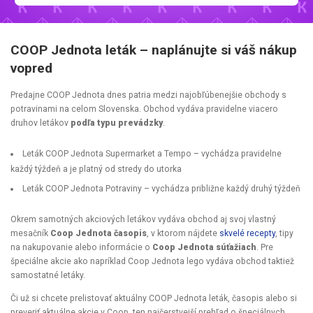
COOP Jednota leták – naplánujte si váš nákup
vopred
Predajne COOP Jednota dnes patria medzi najobľúbenejšie obchody s
potravinami na celom Slovenska. Obchod vydáva pravidelne viacero
druhov letákov
podľa typu prevádzky
.
Leták COOP Jednota Supermarket
a Tempo
– vychádza pravidelne
každý týždeň a je platný od stredy do utorka
Leták COOP Jednota Potraviny
– vychádza približne každý druhý týždeň
Okrem samotných akciových letákov vydáva obchod aj svoj vlastný
mesačník
Coop Jednota časopis
, v ktorom nájdete
skvelé recepty
, tipy
na nakupovanie alebo informácie o
Coop Jednota súťažiach
. Pre
špeciálne akcie ako napríklad Coop Jednota lego vydáva obchod taktiež
samostatné letáky.
Či už si chcete prelistovať aktuálny COOP Jednota leták, časopis alebo si
preveriť aktuálne akcie v Coop, ten najčerstvejší prehľad o špeciálnych