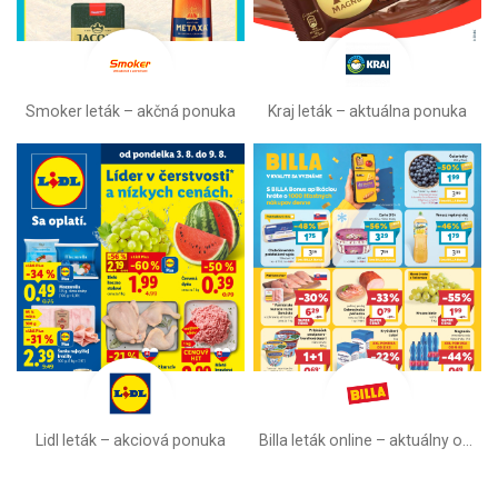
Smoker leták – akčná ponuka
Kraj leták – aktuálna ponuka
Lidl leták –⁠ akciová ponuka
Billa leták online –⁠ aktuálny od stredy