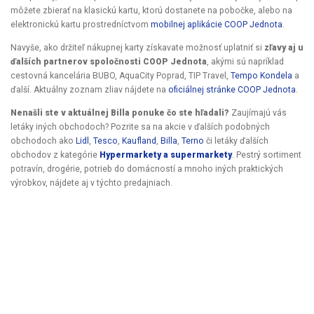
môžete zbierať na klasickú kartu, ktorú dostanete na pobočke, alebo na
elektronickú kartu prostredníctvom
mobilnej aplikácie COOP Jednota
.
Navyše, ako držiteľ nákupnej karty získavate možnosť uplatniť si
zľavy aj u
ďalších partnerov spoločnosti COOP Jednota
, akými sú napríklad
cestovná kancelária BUBO, AquaCity Poprad, TIP Travel,
Tempo Kondela
a
ďalší. Aktuálny zoznam zliav nájdete na
oficiálnej stránke COOP Jednota
.
Nenašli ste v aktuálnej Billa ponuke čo ste hľadali?
Zaujímajú vás
letáky iných obchodoch? Pozrite sa na akcie v ďalších podobných
obchodoch ako
Lidl
,
Tesco
,
Kaufland
,
Billa
,
Terno
či letáky ďalších
obchodov z kategórie
Hypermarkety a supermarkety
. Pestrý sortiment
potravín, drogérie, potrieb do domácností a mnoho iných praktických
výrobkov, nájdete aj v týchto predajniach.