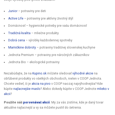
Junior
– potraviny pre deti
Active Life
– potraviny pre aktívny životný štýl
Domácnosť – hygienické potreby pre vašu domácnosť
Tradičná kvalita
– mliečne produkty
Dobrá cena
– výrobky každodennej spotreby
Mamičkine dobroty
– potraviny tradičnej slovenskej kuchyne
Jednota Premium – potraviny pre náročných zákazníkov
Jednota Bio – ekologické potraviny
Nezabúdajte, že na
Kupino.sk
môžete sledovať
výhodné akcie
na
obľúbené produkty vo všetkých obchodoch, nielen v COOP Jednota.
Chcete vedieť, či je
akcia na pivo
v COOP naozaj najvýhodnejšia? Kde
kúpite
najlacnejšie maslo
? Alebo dokedy kúpite v COOP Jednote
mlieko v
akcii
?
Použite náš
porovnávač akcií
. My za vás zistíme, kde je daný tovar
aktuálne najlacnejší a vy sa môžete pustiť do šetrenia.