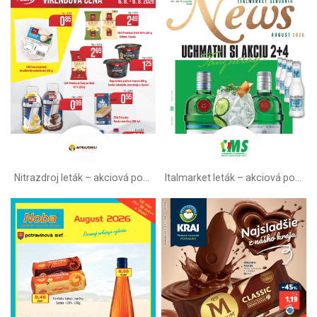
Nitrazdroj leták –⁠ akciová ponuka
Italmarket leták –⁠ akciová ponuka