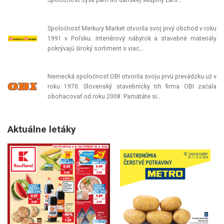
Spoločnosť Jysk patrí do dánskej skupiny Lars…
Spoločnosť Merkury Market otvorila svoj prvý obchod v roku
1991 v Poľsku. Interiérový nábytok a stavebné materiály
pokrývajú široký sortiment s viac…
Nemecká spoločnosť OBI otvorila svoju prvú prevádzku už v
roku 1970. Slovenský stavebnícky trh firma OBI začala
obohacovať od roku 2008. Pamätáte si…
Aktuálne letáky