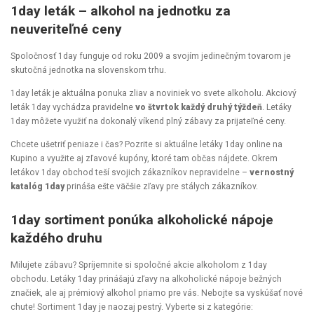
1day leták – alkohol na jednotku za
neuveriteľné ceny
Spoločnosť 1day funguje od roku 2009 a svojím jedinečným tovarom je
skutočná jednotka na slovenskom trhu.
1day leták je aktuálna ponuka zliav a noviniek vo svete alkoholu. Akciový
leták 1day vychádza pravidelne
vo štvrtok každý druhý týždeň
. Letáky
1day môžete využiť na dokonalý víkend plný zábavy za prijateľné ceny.
Chcete ušetriť peniaze i čas? Pozrite si aktuálne letáky 1day online na
Kupino
a využite aj zľavové kupóny, ktoré tam občas nájdete. Okrem
letákov 1day obchod teší svojich zákazníkov nepravidelne –
vernostný
katalóg 1day
prináša ešte väčšie zľavy pre stálych zákazníkov.
1day sortiment ponúka alkoholické nápoje
každého druhu
Milujete zábavu? Spríjemnite si spoločné akcie alkoholom z 1day
obchodu. Letáky 1day prinášajú zľavy na alkoholické nápoje bežných
značiek, ale aj prémiový alkohol priamo pre vás. Nebojte sa vyskúšať nové
chute! Sortiment 1day je naozaj pestrý. Vyberte si z kategórie: