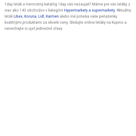
1day leták a Vernostný katalóg 1day vás nezaujali? Máme pre vás letáky z
viac ako 143 obchodov v kategórii
Hypermarkety a supermarkety
. Aktuálny
leták
Libex
,
Koruna
,
Lidl
,
Karmen
alebo iné potešia vaše peňaženky
kvalitnými produktami za skvelé ceny. Sledujte online letáky na Kupino a
nenechajte si ujsť jedinečné zľavy.