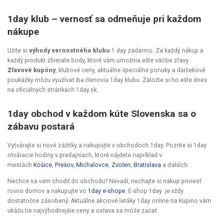
1day klub – vernosť sa odmeňuje pri každom
nákupe
Užite si
výhody vernostného klubu
1 day zadarmo. Za každý nákup a
každý produkt zbierate body, ktoré vám umožnia ešte väčšie zľavy.
Zľavové kupóny
, klubové ceny, aktuálne špeciálne ponuky a darčekové
poukážky môžu využívať iba členovia 1day klubu. Založte si ho ešte dnes
na oficiálnych stránkach 1day.sk.
1day obchod v každom kúte Slovenska sa o
zábavu postará
Vytvárajte si nové zážitky a nakupujte v obchodoch 1day. Pozrite si 1day
otváracie hodiny v predajniach, ktoré nájdete napríklad v
mestách
Košice
,
Prešov
,
Michalovce
,
Zvolen
,
Bratislava
a ďalších.
Nechce sa vám chodiť do obchodu? Nevadí, nechajte si nákup priviesť
rovno domov a nakupujte vo
1day e-shope
. E-shop 1day je vždy
dostatočne zásobený. Aktuálne akciové letáky 1day online na Kupino vám
ukážu tie najvýhodnejšie ceny a oslava sa môže začať.