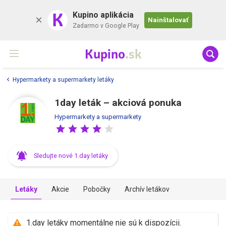
K
Kupino aplikácia
Nainštalovať
Zadarmo v Google Play
Kupino
.sk
Hypermarkety a supermarkety letáky
1day leták – akciová ponuka
Hypermarkety a supermarkety
Sledujte nové 1.day letáky
Letáky
Akcie
Pobočky
Archív letákov
1.day letáky momentálne nie sú k dispozícii.