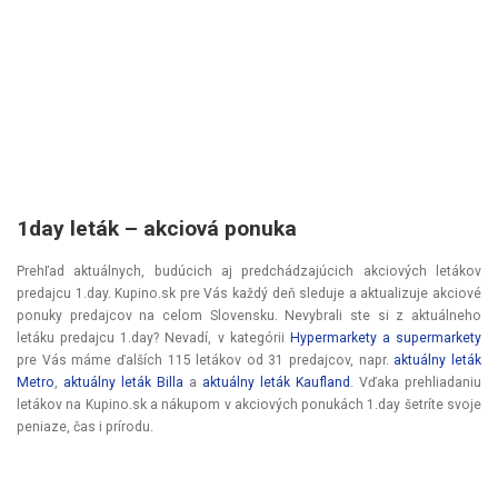
1day leták – akciová ponuka
Prehľad aktuálnych, budúcich aj predchádzajúcich akciových letákov
predajcu 1.day. Kupino.sk pre Vás každý deň sleduje a aktualizuje akciové
ponuky predajcov na celom Slovensku. Nevybrali ste si z aktuálneho
letáku predajcu 1.day? Nevadí, v kategórii
Hypermarkety a supermarkety
pre Vás máme ďalších 115 letákov od 31 predajcov, napr.
aktuálny leták
Metro
,
aktuálny leták Billa
a
aktuálny leták Kaufland
. Vďaka prehliadaniu
letákov na Kupino.sk a nákupom v akciových ponukách 1.day šetríte svoje
peniaze, čas i prírodu.