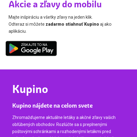
Akcie a zľavy do mobilu
Majte inšpiráciu a všetky zľavy na jeden klik.
Odteraz si môžete
zadarmo stiahnuť Kupino
aj ako
aplikáciu.
Kupino
Kupino nájdete na celom svete
Zhromažďujeme aktuálne letáky a akčné zľavy vašich
obľúbených obchodov. Rozlúčte sa s preplnenými
poštovými schránkami a rozhodenými letákmi pred