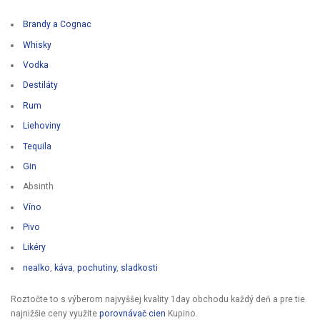
Brandy a Cognac
Whisky
Vodka
Destiláty
Rum
Liehoviny
Tequila
Gin
Absinth
Víno
Pivo
Likéry
nealko
,
káva
,
pochutiny
,
sladkosti
Roztočte to s výberom najvyššej kvality 1day obchodu každý deň a pre tie
najnižšie ceny využite
porovnávač cien
Kupino.