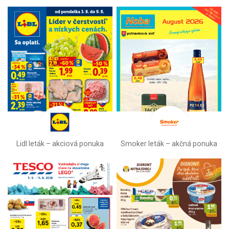
Lidl leták –⁠ akciová ponuka
Smoker leták – akčná ponuka