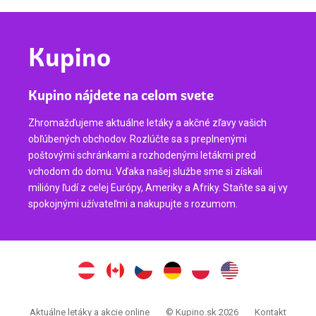
Kupino
Kupino nájdete na celom svete
Zhromažďujeme aktuálne letáky a akčné zľavy vašich
obľúbených obchodov. Rozlúčte sa s preplnenými
poštovými schránkami a rozhodenými letákmi pred
vchodom do domu. Vďaka našej službe sme si získali
milióny ľudí z celej Európy, Ameriky a Afriky. Staňte sa aj vy
spokojnými užívateľmi a nakupujte s rozumom.
Aktuálne letáky a akcie online
© Kupino.sk 2026
Kontakt