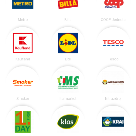
Metro
Billa
COOP Jednota
Kaufland
Lidl
Tesco
Smoker
Italmarket
Nitrazdroj