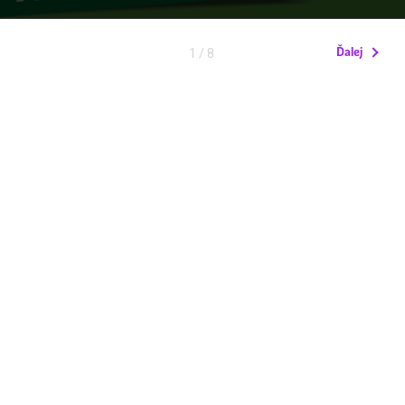
Ďalej
1
/ 8