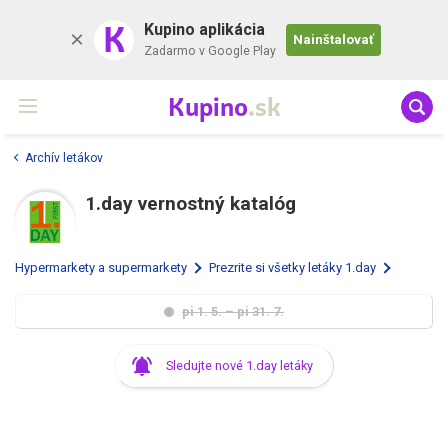
K
Kupino aplikácia
Nainštalovať
Zadarmo v Google Play
Kupino
.sk
Archív letákov
1.day vernostný katalóg
Hypermarkety a supermarkety
Prezrite si všetky letáky 1.day
pi 1. 5. – pi 31. 7.
Sledujte nové 1.day letáky