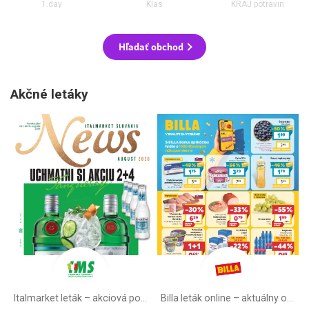
1.day
Klas
KRAJ potravín
Hľadať obchod
Akčné letáky
Italmarket leták –⁠ akciová ponuka
Billa leták online –⁠ aktuálny od stredy