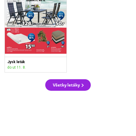
Jysk leták
do ut 11. 8.
Všetky letáky