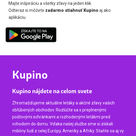
Majte inšpiráciu a všetky zľavy na jeden klik.
Odteraz si môžete
zadarmo stiahnuť Kupino
aj ako
aplikáciu.
Kupino
Kupino nájdete na celom svete
Zhromažďujeme aktuálne letáky a akčné zľavy vašich
obľúbených obchodov. Rozlúčte sa s preplnenými
poštovými schránkami a rozhodenými letákmi pred
vchodom do domu. Vďaka našej službe sme si získali
milióny ľudí z celej Európy, Ameriky a Afriky. Staňte sa aj vy