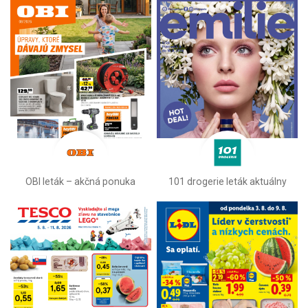
OBI leták –⁠ akčná ponuka
101 drogerie leták aktuálny