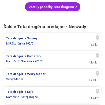
Všetky pobočky Teta drogéria
Ďalšie Teta drogéria predajne - Nesvady
Teta drogéria
Šurany
M.R.Štefánika 192/5
18.3 km
Teta drogéria
Komárno
Nám. M. R. Štefánika 903/5
18.4 km
Teta drogéria
Veľký Meder
Veľký Meder
27.8 km
Teta drogéria
Šaľa
Námestie Svätej Trojice
31.4 km