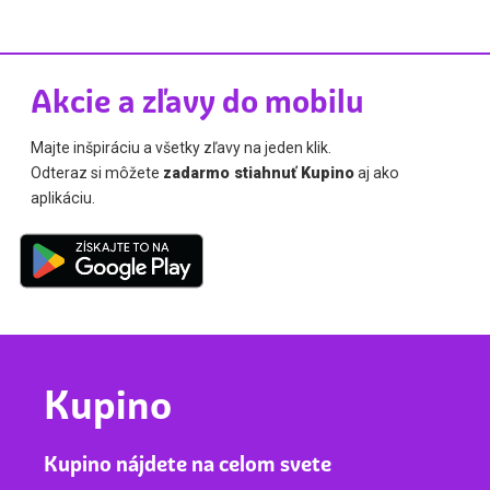
Akcie a zľavy do mobilu
Majte inšpiráciu a všetky zľavy na jeden klik.
Odteraz si môžete
zadarmo stiahnuť Kupino
aj ako
aplikáciu.
Kupino
Kupino nájdete na celom svete