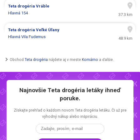
Teta drogéria
Vráble
Hlavná 154
37.3 km
Teta drogéria
Veľké Úľany
Hlavná Vila Fudemus
48.9 km
Obchod
Teta drogéria
nájdete aj v meste
Komárno
a ďalšie.
Najnovšie
Teta drogéria letáky
ihneď
poruke.
Získajte prehľad o každom novom
Teta drogéria letáku.
Či už pre
výhodný nákup alebo inšpiráciu.