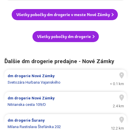
Všetky pobočky dm drogerie v meste Nové Zámky
Všetky pobočky dm drogerie
Ďalšie dm drogerie predajne - Nové Zámky
dm drogerie
Nové Zámky
Svetozára Hurbana Vajanského
< 0.1 km
dm drogerie
Nové Zámky
Nitrianska cesta 109/D
2.4 km
dm drogerie
Šurany
Milana Rastislava Štefánika 202
12.2 km