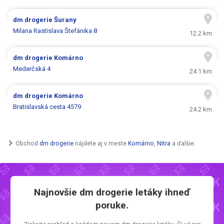
dm drogerie
Šurany
Milana Rastislava Štefánika 8
12.2 km
dm drogerie
Komárno
Mederčská 4
24.1 km
dm drogerie
Komárno
Bratislavská cesta 4579
24.2 km
Obchod
dm drogerie
nájdete aj v meste
Komárno
,
Nitra
a ďalšie.
Najnovšie
dm drogerie letáky
ihneď
poruke.