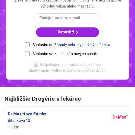
Získajte prehľad o každom novom
dm drogerie letáku.
Či už pre
výhodný nákup alebo inšpiráciu.
Potvrdiť!
Súhlasím so
Zásady ochrany osobných údajov
Súhlasím so zasielaním nových ponúk
Rešpektujeme e-mailovú bezpečnosť.
Žiadny spam. Odber môžete kedykoľvek zrušiť.
Najbližšie Drogérie a lekárne
Dr.Max
Nové Zámky
Bitúnková 12
1.1 km