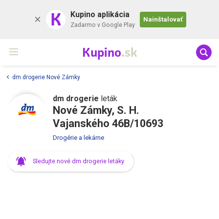
K
Kupino aplikácia
Nainštalovať
Zadarmo v Google Play
Kupino
.sk
dm drogerie Nové Zámky
dm drogerie
leták
Nové Zámky, S. H.
Vajanského 46B/10693
Drogérie a lekárne
Sledujte nové dm drogerie letáky