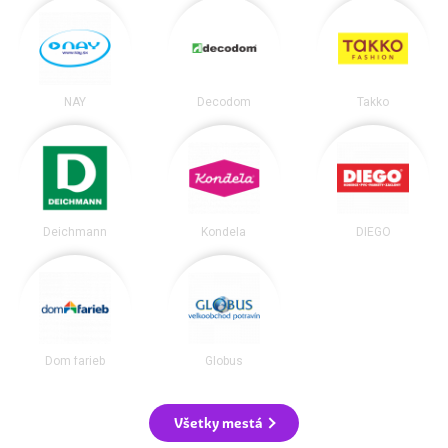
NAY
Decodom
Takko
Deichmann
Kondela
DIEGO
Dom farieb
Globus
Všetky mestá