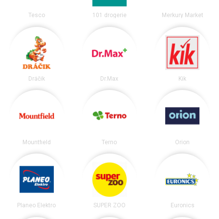
Tesco
101 drogerie
Merkury Market
Dráčik
Dr.Max
Kik
Mountfield
Terno
Orion
Planeo Elektro
SUPER ZOO
Euronics