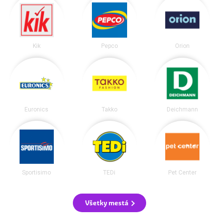
Kik
Pepco
Orion
Euronics
Takko
Deichmann
Sportisimo
TEDi
Pet Center
Všetky mestá