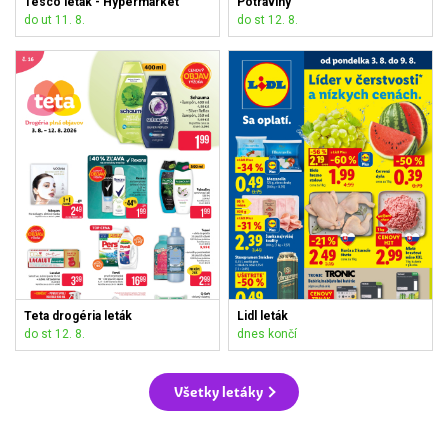
Tesco leták - Hypermarket
Potraviny
do ut 11. 8.
do st 12. 8.
Teta drogéria leták
Lidl leták
do st 12. 8.
dnes končí
Všetky letáky