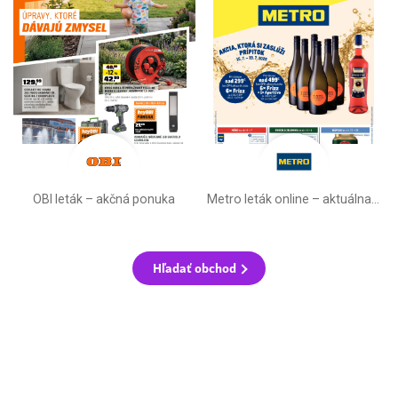
OBI leták –⁠ akčná ponuka
Metro leták online –⁠ aktuálna ponuka
Hľadať obchod