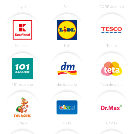
Jysk
Billa
COOP Jednota
Kaufland
Lidl
Tesco
101 drogerie
dm drogerie
Teta drogéria
Dráčik
Okay
Dr.Max