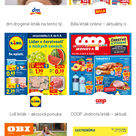
dm drogerie leták na tento týždeň
Billa leták online –⁠ aktuálny od stredy
Lidl leták –⁠ akciová ponuka
COOP Jednota leták –⁠ aktuálny