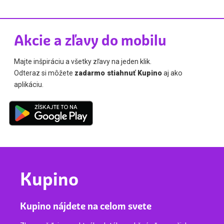
Akcie a zľavy do mobilu
Majte inšpiráciu a všetky zľavy na jeden klik.
Odteraz si môžete
zadarmo stiahnuť Kupino
aj ako
aplikáciu.
Kupino
Kupino nájdete na celom svete