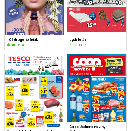
101 drogerie leták
Jysk leták
do ut 18. 8.
do ut 11. 8.
Coop Jednota noviny -