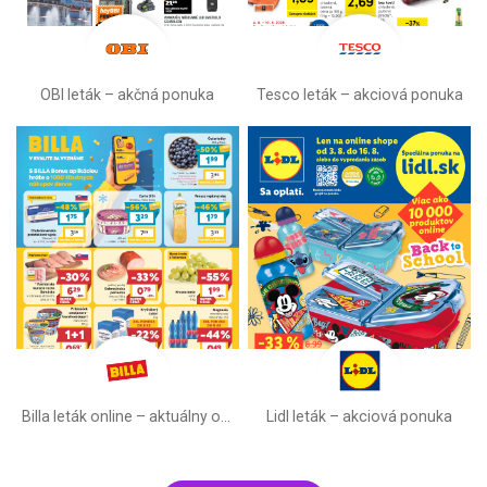
OBI leták –⁠ akčná ponuka
Tesco leták – akciová ponuka
Billa leták online –⁠ aktuálny od stredy
Lidl leták –⁠ akciová ponuka