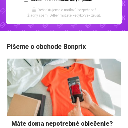
Rešpektujeme e-mailovú bezpečnosť.
Žiadny spam. Odber môžete kedykoľvek zrušiť.
Píšeme o obchode Bonprix
Máte doma nepotrebné oblečenie?