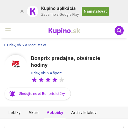
K
Kupino aplikácia
Nainštalovať
Zadarmo v Google Play
Kupino
.sk
Odev, obuv a šport letáky
Bonprix predajne, otváracie
hodiny
Odev, obuv a šport
Sledujte nové Bonprix letáky
Letáky
Akcie
Pobočky
Archív letákov