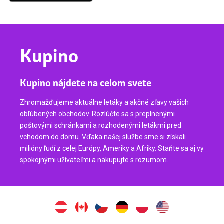
Kupino
Kupino nájdete na celom svete
Zhromažďujeme aktuálne letáky a akčné zľavy vašich
obľúbených obchodov. Rozlúčte sa s preplnenými
poštovými schránkami a rozhodenými letákmi pred
vchodom do domu. Vďaka našej službe sme si získali
milióny ľudí z celej Európy, Ameriky a Afriky. Staňte sa aj vy
spokojnými užívateľmi a nakupujte s rozumom.