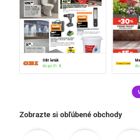
OBI leták
Me
do po 31. 8.
do 
Zobrazte si obľúbené obchody