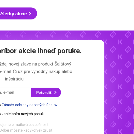
Všetky akcie
ríbor akcie ihneď poruke.
ždej novej zľave na produkt Šalátový
e-mail. Či už pre výhodný nákup alebo
inšpiráciu.
Potvrdiť!
o
Zásady ochrany osobných údajov
 zasielaním nových ponúk
ujeme e-mailovú bezpečnosť.
Odber môžete kedykoľvek zrušiť.