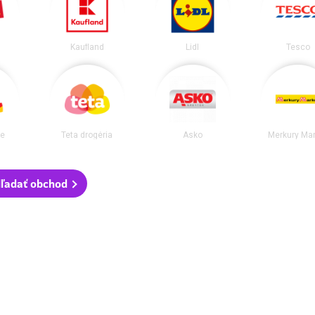
Kaufland
Lidl
Tesco
ie
Teta drogéria
Asko
Merkury Mar
ľadať obchod