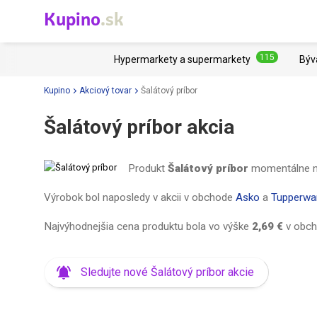
Kupino
.sk
115
Hypermarkety a supermarkety
Býv
Kupino
Akciový tovar
Šalátový príbor
Šalátový príbor akcia
Produkt
Šalátový príbor
momentálne nie
Výrobok bol naposledy v akcii v obchode
Asko
a
Tupperwa
Najvýhodnejšia cena produktu bola vo výške
2,69 €
v obc
Sledujte nové Šalátový príbor akcie