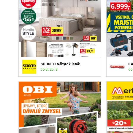
SCONTO Nábytok leták
BA
do ut 25. 8.
do 