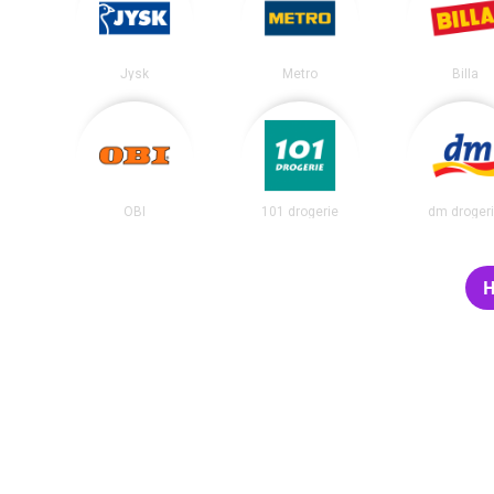
Jysk
Metro
Billa
OBI
101 drogerie
dm droger
H