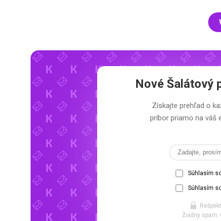
Nové Šalátový p
Získajte prehľad o ka
príbor priamo na váš 
Súhlasím s
Súhlasím so
Rešpekt
Žiadny spam. 