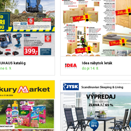
UHAUS katalóg
Idea nábytok leták
ne 6. 9.
do pi 14. 8.