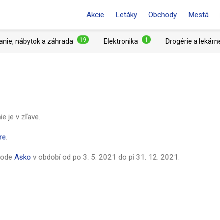
Akcie
Letáky
Obchody
Mestá
19
1
anie, nábytok a záhrada
Elektronika
Drogérie a lekárn
 je v zľave.
re
.
hode
Asko
v období od
po 3. 5. 2021
do
pi 31. 12. 2021
.