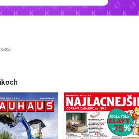
 akcii.
ákoch