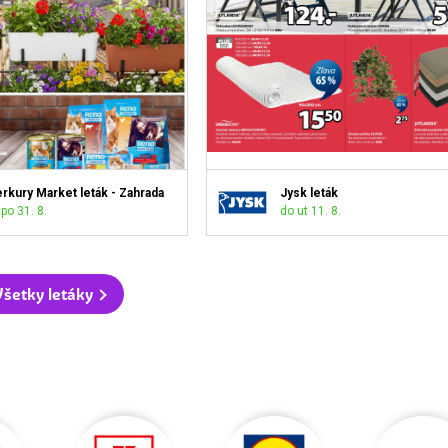
rkury Market leták - Zahrada
Jysk leták
po 31. 8.
do ut 11. 8.
Všetky letáky