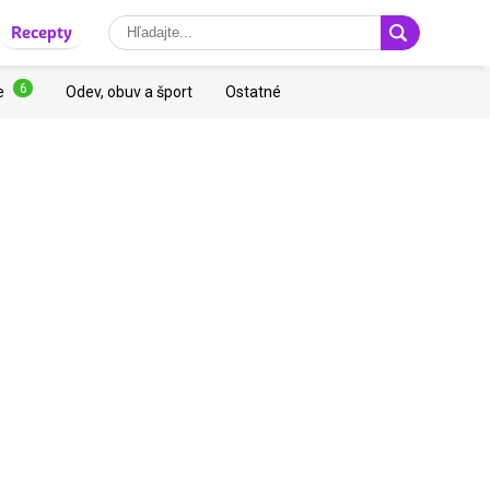
Recepty
6
e
Odev, obuv a šport
Ostatné