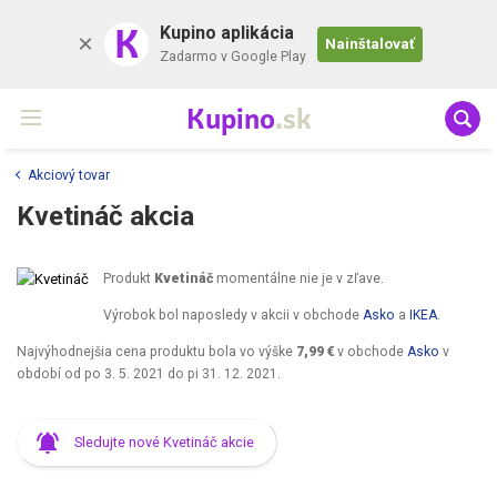
K
Kupino aplikácia
Nainštalovať
Zadarmo v Google Play
Kupino
.sk
Akciový tovar
Kvetináč akcia
Produkt
Kvetináč
momentálne nie je v zľave.
Výrobok bol naposledy v akcii v obchode
Asko
a
IKEA
.
Najvýhodnejšia cena produktu bola vo výške
7,99 €
v obchode
Asko
v
období od
po 3. 5. 2021
do
pi 31. 12. 2021
.
Sledujte nové Kvetináč akcie