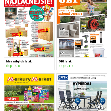
Idea nábytok leták
OBI leták
do pi 14. 8.
do po 31. 8.