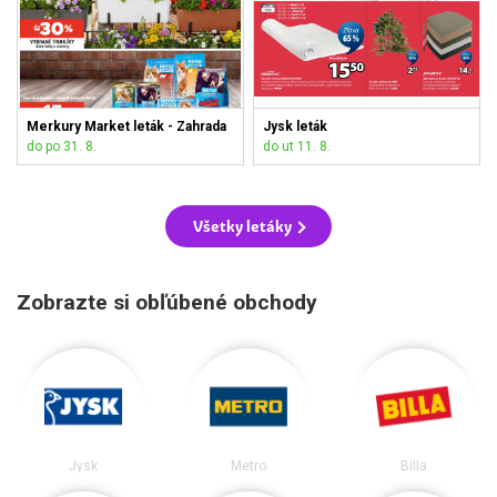
Merkury Market leták - Zahrada
Jysk leták
do po 31. 8.
do ut 11. 8.
Všetky letáky
Zobrazte si obľúbené obchody
Jysk
Metro
Billa