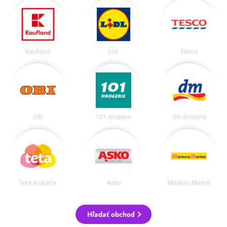
Kaufland
Lidl
Tesco
OBI
101 drogerie
dm drogerie
Teta drogéria
Asko
Merkury Market
Hľadať obchod