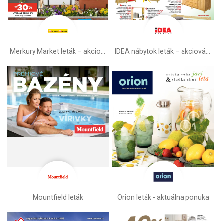
Merkury Market leták –⁠ akciová ponuka
IDEA nábytok leták – akciová ponuka
Mountfield leták
Orion leták - aktuálna ponuka