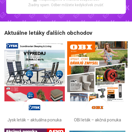
Žiadny spam. Odber môžete kedykoľvek zrušiť.
Aktuálne letáky ďalších obchodov
Jysk leták – aktuálna ponuka
OBI leták –⁠ akčná ponuka