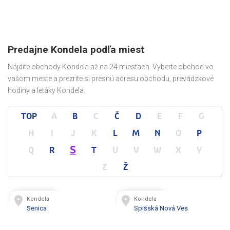
Predajne Kondela podľa miest
Nájdite obchody Kondela až na 24 miestach. Vyberte obchod vo
vašom meste a prezrite si presnú adresu obchodu, prevádzkové
hodiny a letáky Kondela.
TOP
A
B
C
Č
D
E
F
G
H
I
J
K
L
M
N
O
P
S
Q
R
T
U
V
W
X
Y
Z
Ž
Kondela
Kondela
Senica
Spišská Nová Ves