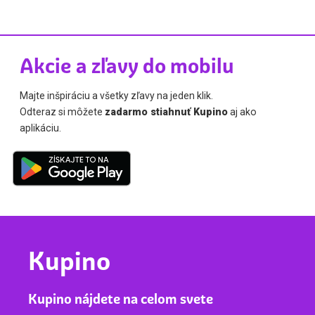
Akcie a zľavy do mobilu
Majte inšpiráciu a všetky zľavy na jeden klik.
Odteraz si môžete
zadarmo stiahnuť Kupino
aj ako
aplikáciu.
Kupino
Kupino nájdete na celom svete