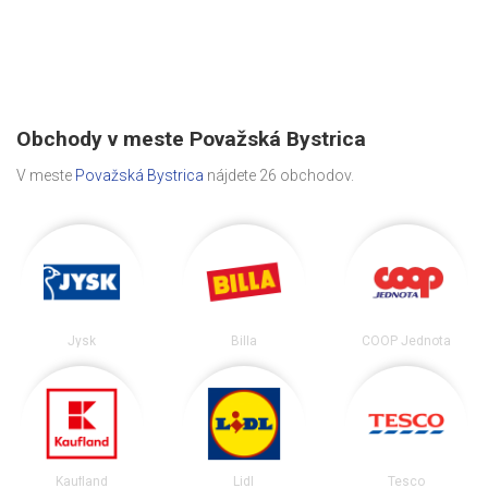
Obchody v meste Považská Bystrica
V meste
Považská Bystrica
nájdete 26 obchodov.
Jysk
Billa
COOP Jednota
Kaufland
Lidl
Tesco