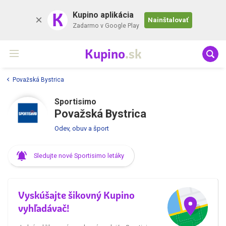
K
Kupino aplikácia
Nainštalovať
Zadarmo v Google Play
Kupino
.sk
Považská Bystrica
Sportisimo
Považská Bystrica
Odev, obuv a šport
Sledujte nové Sportisimo letáky
Vyskúšajte šikovný Kupino
vyhľadávač!