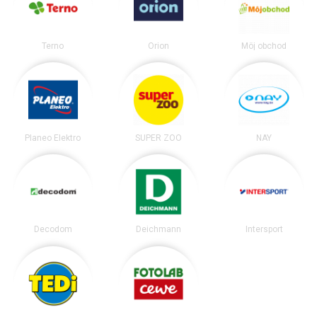
Terno
Orion
Môj obchod
Planeo Elektro
SUPER ZOO
NAY
Decodom
Deichmann
Intersport