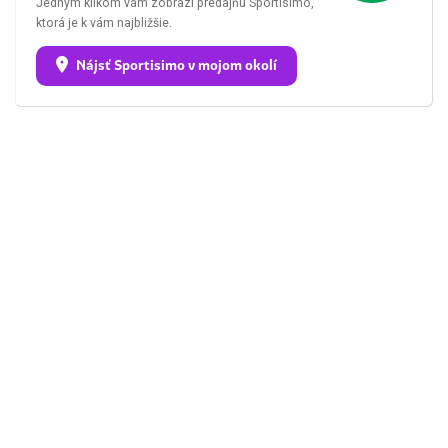
Jedným klikom vám zobrazí predajňu Sportisimo,
ktorá je k vám najbližšie.
Nájsť Sportisimo v mojom okolí