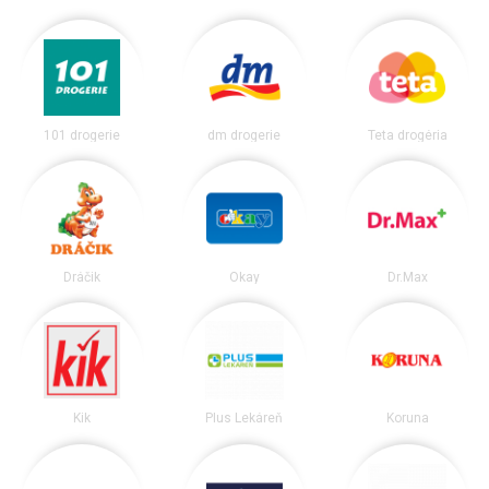
101 drogerie
dm drogerie
Teta drogéria
Dráčik
Okay
Dr.Max
Kik
Plus Lekáreň
Koruna