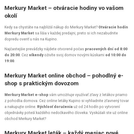
Merkury Market – otváracie hodiny vo vašom
okolí
Kedy sa chystáte na najbližší nákup do Merkury Market?
Otváracie hodín
Merkury Market
sa líšia v každej predajni, preto si ich nezabudnite
dopredu overiť u nás na Kupino.
Najčastejšie prevádzky nájdete otvorené počas
pracovných dní od 8:00
do 20:00
. Cez
víkendy
oživíte svoj domov novými kúskami
od 10:00 do
19:00
.
Merkury Market online obchod – pohodlný e-
shop s praktickým dovozom
Merkury Market e-shop
vám umožňuje využívať zľavy z letákov priamo
z pohodlia domova. Cez online letáky Kupino si vyhliadnite zľavnený tovar
a nakupujte online.
Rýchlosť doručenia
už od 24 hodín po vytvorení
objednávky poteší každého nedočkavého človeka. Vyskúšali ste už online
obchod Merkury Market?
Merkury Market leták – každý mesiac nové