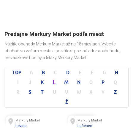
Predajne Merkury Market podľa miest
Nájdite obchody Merkury Market až na 18 miestach. Vyberte
obchod vo vašom meste a prezrite si presnú adresu obchodu,
prevádzkové hodiny a letáky Merkury Market.
TOP
A
B
C
D
E
F
G
H
L
I
J
K
M
N
O
P
Q
R
S
T
U
V
W
X
Y
Z
Ž
Merkury Market
Merkury Market
Levice
Lučenec