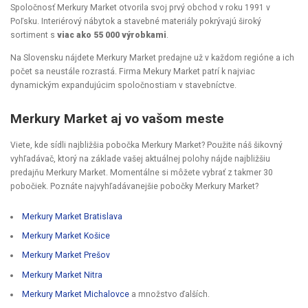
Spoločnosť Merkury Market otvorila svoj prvý obchod v roku 1991 v
Poľsku. Interiérový nábytok a stavebné materiály pokrývajú široký
sortiment s
viac ako 55 000 výrobkami
.
Na Slovensku nájdete Merkury Market predajne už v každom regióne a ich
počet sa neustále rozrastá. Firma Mekury Market patrí k najviac
dynamickým expandujúcim spoločnostiam v stavebníctve.
Merkury Market aj vo vašom meste
Viete, kde sídli najbližšia pobočka Merkury Market? Použite náš šikovný
vyhľadávač, ktorý na základe vašej aktuálnej polohy nájde najbližšiu
predajňu Merkury Market. Momentálne si môžete vybrať z takmer 30
pobočiek. Poznáte najvyhľadávanejšie pobočky Merkury Market?
Merkury Market Bratislava
Merkury Market Košice
Merkury Market Prešov
Merkury Market Nitra
Merkury Market Michalovce
a množstvo ďalších.