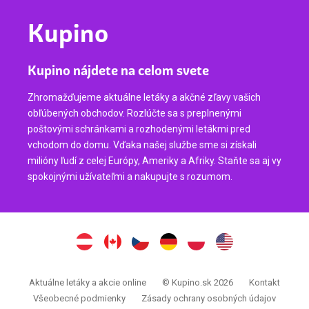
Kupino
Kupino nájdete na celom svete
Zhromažďujeme aktuálne letáky a akčné zľavy vašich
obľúbených obchodov. Rozlúčte sa s preplnenými
poštovými schránkami a rozhodenými letákmi pred
vchodom do domu. Vďaka našej službe sme si získali
milióny ľudí z celej Európy, Ameriky a Afriky. Staňte sa aj vy
spokojnými užívateľmi a nakupujte s rozumom.
Aktuálne letáky a akcie online
© Kupino.sk 2026
Kontakt
Všeobecné podmienky
Zásady ochrany osobných údajov