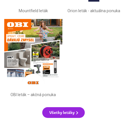
Mountfield leták
Orion leták - aktuálna ponuka
OBI leták –⁠ akčná ponuka
Všetky letáky