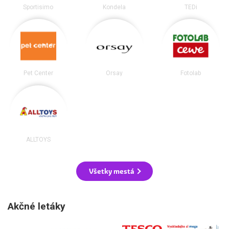
Sportisimo
Kondela
TEDi
Pet Center
Orsay
Fotolab
ALLTOYS
Všetky mestá
Akčné letáky