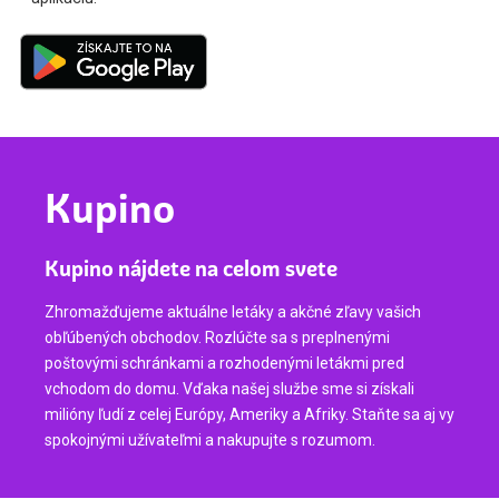
Kupino
Kupino nájdete na celom svete
Zhromažďujeme aktuálne letáky a akčné zľavy vašich
obľúbených obchodov. Rozlúčte sa s preplnenými
poštovými schránkami a rozhodenými letákmi pred
vchodom do domu. Vďaka našej službe sme si získali
milióny ľudí z celej Európy, Ameriky a Afriky. Staňte sa aj vy
spokojnými užívateľmi a nakupujte s rozumom.