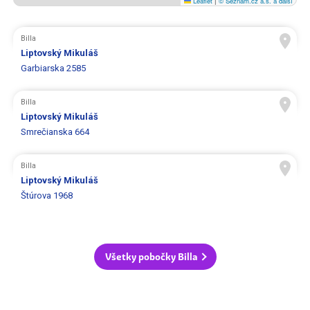
Leaflet
|
© Seznam.cz a.s. a další
Billa
Liptovský Mikuláš
Garbiarska 2585
Billa
Liptovský Mikuláš
Smrečianska 664
Billa
Liptovský Mikuláš
Štúrova 1968
Všetky pobočky Billa