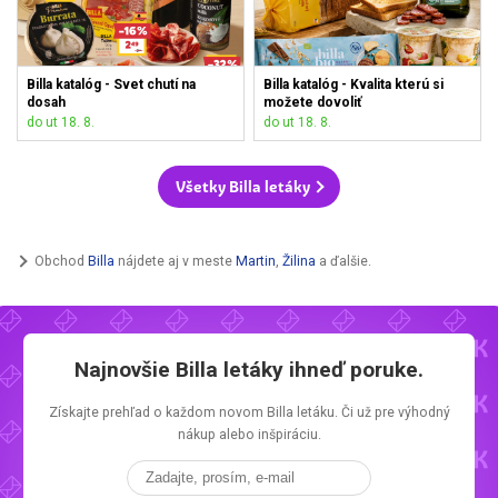
Billa katalóg - Svet chutí na
Billa katalóg - Kvalita kterú si
dosah
možete dovoliť
do ut 18. 8.
do ut 18. 8.
Všetky Billa letáky
Obchod
Billa
nájdete aj v meste
Martin
,
Žilina
a ďalšie.
Najnovšie
Billa letáky
ihneď poruke.
Získajte prehľad o každom novom
Billa letáku.
Či už pre výhodný
nákup alebo inšpiráciu.