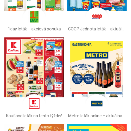
1day leták – akciová ponuka
COOP Jednota leták –⁠ aktuálny
Kaufland leták na tento týždeň
Metro leták online –⁠ aktuálna ponuka