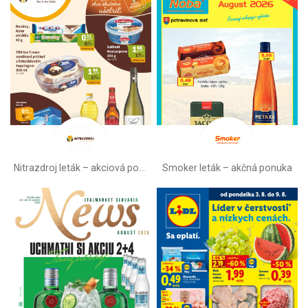
Nitrazdroj leták –⁠ akciová ponuka
Smoker leták – akčná ponuka