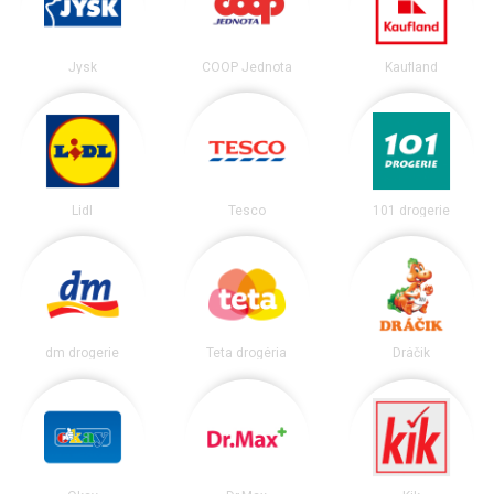
Jysk
COOP Jednota
Kaufland
Lidl
Tesco
101 drogerie
dm drogerie
Teta drogéria
Dráčik