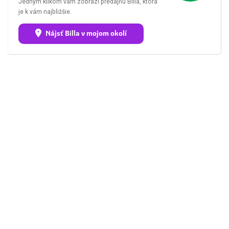
Jedným klikom vám zobrazí predajňu Billa, ktorá
je k vám najbližšie.
Nájsť Billa v mojom okolí