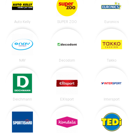
Auto Kelly
SUPER ZOO
Euronics
NAY
Decodom
Takko
Deichmann
EXIsport
Intersport