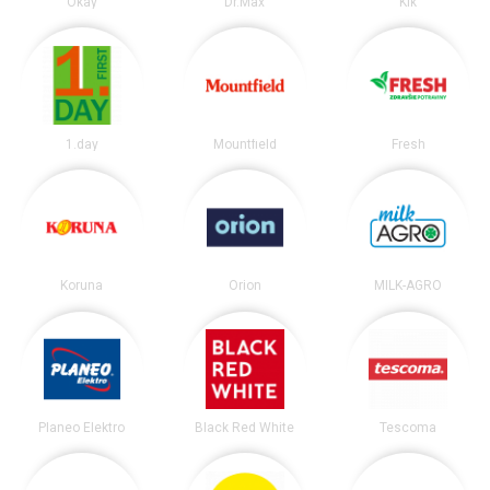
Okay
Dr.Max
Kik
1.day
Mountfield
Fresh
Koruna
Orion
MILK-AGRO
Planeo Elektro
Black Red White
Tescoma