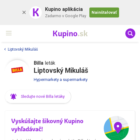
K
Kupino aplikácia
Nainštalovať
Zadarmo v Google Play
Kupino
.sk
Liptovský Mikuláš
Billa
leták
Liptovský Mikuláš
Hypermarkety a supermarkety
Sledujte nové Billa letáky
Vyskúšajte šikovný Kupino
vyhľadávač!