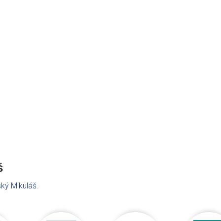
š
ský Mikuláš
.