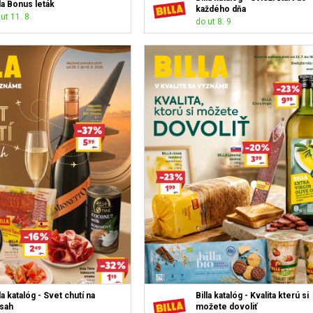
lla Bonus leták
každého dňa
ut 11. 8.
do ut 8. 9.
la katalóg - Svet chutí na
Billa katalóg - Kvalita kterú si
sah
možete dovoliť