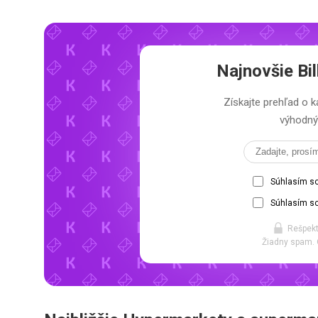
Najnovšie
Bil
Získajte prehľad 
výhodný 
Súhlasím s
Súhlasím so
Rešpekt
Žiadny spam. 