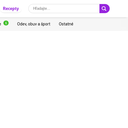
Recepty
6
e
Odev, obuv a šport
Ostatné