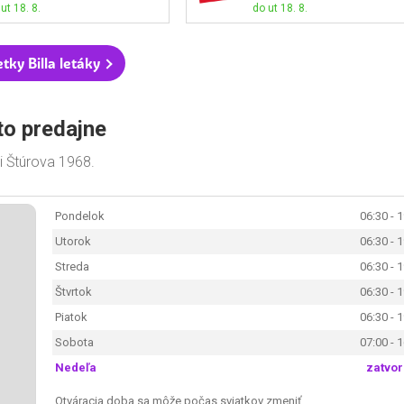
ut 18. 8.
do ut 18. 8.
tky Billa letáky
to predajne
ci Štúrova 1968.
Pondelok
06:30 - 
Utorok
06:30 - 
Streda
06:30 - 
Štvrtok
06:30 - 
Piatok
06:30 - 
Sobota
07:00 - 
Nedeľa
zatvo
Otváracia doba sa môže počas sviatkov zmeniť.