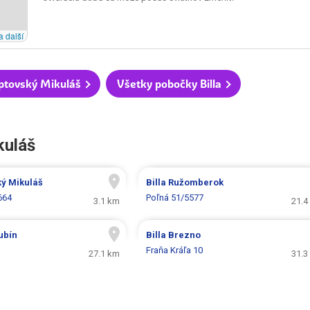
a další
iptovský Mikuláš
Všetky pobočky Billa
kuláš
ký Mikuláš
Billa
Ružomberok
664
Poľná 51/5577
3.1 km
21.4
ubín
Billa
Brezno
Fraňa Kráľa 10
27.1 km
31.3