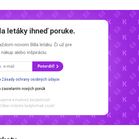
la letáky
ihneď poruke.
o každom novom
Billa letáku.
Či už pre
nákup alebo inšpiráciu.
Potvrdiť!
o
Zásady ochrany osobných údajov
 zasielaním nových ponúk
ujeme e-mailovú bezpečnosť.
Odber môžete kedykoľvek zrušiť.