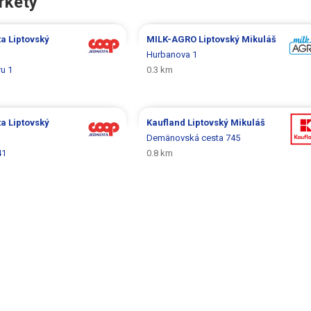
rkety
ta
Liptovský
MILK-AGRO
Liptovský Mikuláš
Hurbanova 1
u 1
0.3 km
ta
Liptovský
Kaufland
Liptovský Mikuláš
Demänovská cesta 745
41
0.8 km