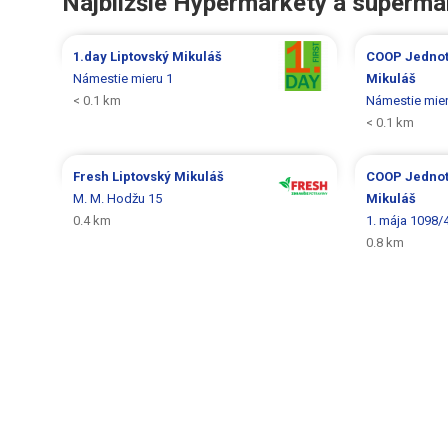
Najbližšie Hypermarkety a superma
1.day
Liptovský Mikuláš
COOP Jedno
Námestie mieru 1
Mikuláš
< 0.1 km
Námestie mier
< 0.1 km
Fresh
Liptovský Mikuláš
COOP Jedno
M. M. Hodžu 15
Mikuláš
0.4 km
1. mája 1098/
0.8 km