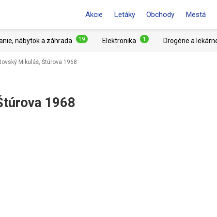
Akcie
Letáky
Obchody
Mestá
19
1
anie, nábytok a záhrada
Elektronika
Drogérie a lekárn
iptovský Mikuláš, Štúrova 1968
Štúrova 1968