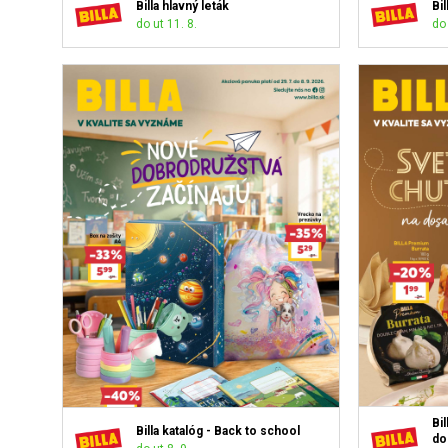
Billa hlavný leták
Bi
do ut 11. 8.
do 
Bil
Billa katalóg - Back to school
do