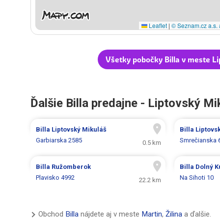
Leaflet
|
© Seznam.cz a.s. 
Všetky pobočky Billa v meste L
Ďalšie Billa predajne - Liptovský Mi
Billa
Liptovský Mikuláš
Billa
Liptovs
Garbiarska 2585
Smrečianska 
0.5 km
Billa
Ružomberok
Billa
Dolný K
Plavisko 4992
Na Sihoti 10
22.2 km
Obchod
Billa
nájdete aj v meste
Martin
,
Žilina
a ďalšie.