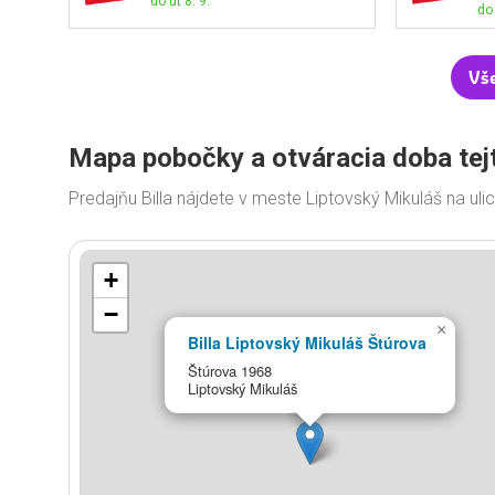
do ut 8. 9.
do 
Vše
Mapa pobočky a otváracia doba tej
Predajňu Billa nájdete v meste Liptovský Mikuláš na uli
+
−
×
Billa Liptovský Mikuláš Štúrova
Štúrova 1968
Liptovský Mikuláš