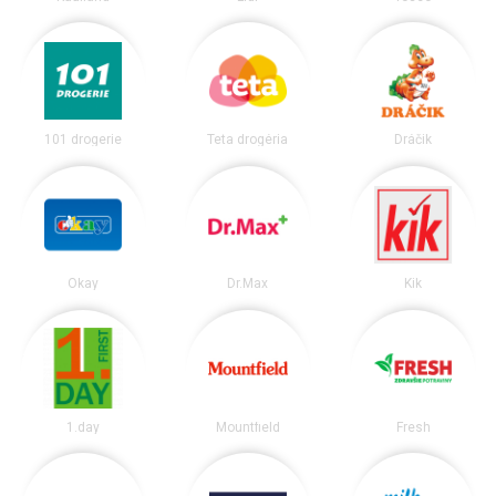
101 drogerie
Teta drogéria
Dráčik
Okay
Dr.Max
Kik
1.day
Mountfield
Fresh