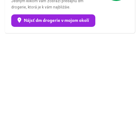
Jedným klikom vám zobrazí predajňu dm
drogerie, ktorá je k vám najbližšie.
Nájsť dm drogerie v mojom okolí