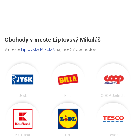
Obchody v meste Liptovský Mikuláš
V meste
Liptovský Mikuláš
nájdete 37 obchodov.
Jysk
Billa
COOP Jednota
Kaufland
Lidl
Tesco