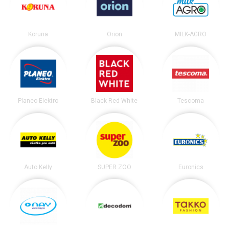
Koruna
Orion
MILK-AGRO
Planeo Elektro
Black Red White
Tescoma
Auto Kelly
SUPER ZOO
Euronics