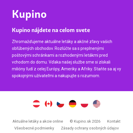
Kupino
Kupino nájdete na celom svete
Zhromažďujeme aktuálne letáky a akčné zľavy vašich
obľúbených obchodov. Rozlúčte sa s preplnenými
poštovými schránkami a rozhodenými letákmi pred
vchodom do domu. Vďaka našej službe sme si získali
milióny ľudí z celej Európy, Ameriky a Afriky. Staňte sa aj vy
spokojnými užívateľmi a nakupujte s rozumom.
Aktuálne letáky a akcie online
© Kupino.sk 2026
Kontakt
Všeobecné podmienky
Zásady ochrany osobných údajov