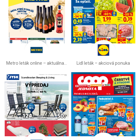
Metro leták online –⁠ aktuálna ponuka
Lidl leták –⁠ akciová ponuka