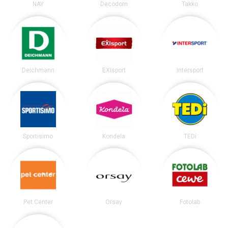
NAY
Decodom
Takko
Deichmann
EXIsport
Intersport
Sportisimo
Kondela
TEDi
Pet Center
Orsay
Fotolab