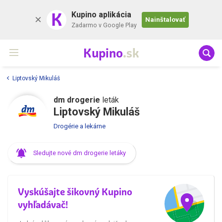
K
Kupino aplikácia
Nainštalovať
Zadarmo v Google Play
Kupino
.sk
Liptovský Mikuláš
dm drogerie
leták
Liptovský Mikuláš
Drogérie a lekárne
Sledujte nové dm drogerie letáky
Vyskúšajte šikovný Kupino
vyhľadávač!