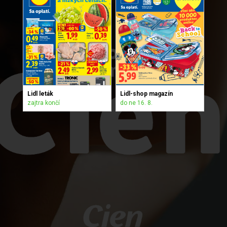
Lidl leták
Lidl-shop magazín
zajtra končí
do ne 16. 8.