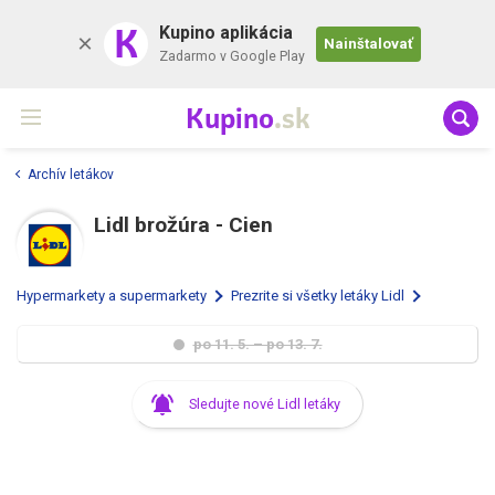
K
Kupino aplikácia
Nainštalovať
Zadarmo v Google Play
Kupino
.sk
Archív letákov
Lidl brožúra - Cien
Hypermarkety a supermarkety
Prezrite si všetky letáky Lidl
po 11. 5. – po 13. 7.
Sledujte nové Lidl letáky