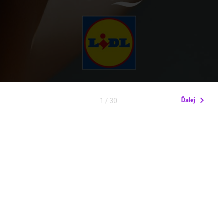
Ďalej
1
/ 30