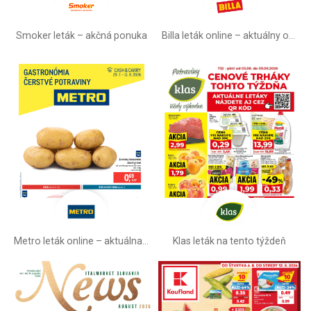
Smoker leták – akčná ponuka
Billa leták online –⁠ aktuálny od stredy
Metro leták online –⁠ aktuálna ponuka
Klas leták na tento týždeň