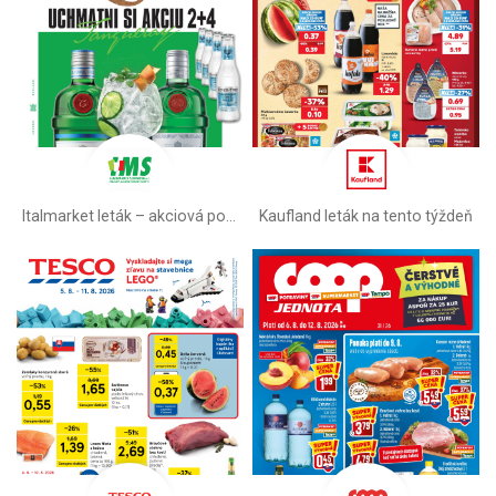
Italmarket leták –⁠ akciová ponuka
Kaufland leták na tento týždeň