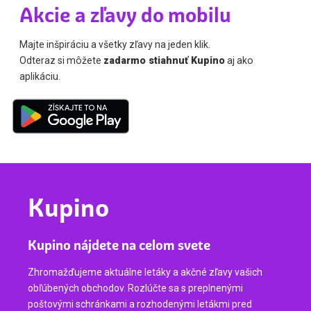
Akcie a zľavy do mobilu
Majte inšpiráciu a všetky zľavy na jeden klik.
Odteraz si môžete
zadarmo stiahnuť Kupino
aj ako
aplikáciu.
Kupino
Kupino nájdete na celom svete
Zhromažďujeme aktuálne letáky a akčné zľavy vašich
obľúbených obchodov. Rozlúčte sa s preplnenými
poštovými schránkami a rozhodenými letákmi pred