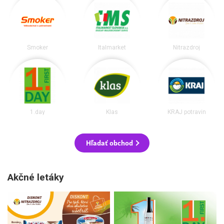
Smoker
Italmarket
Nitrazdroj
1.day
Klas
KRAJ potravín
Hľadať obchod
Akčné letáky