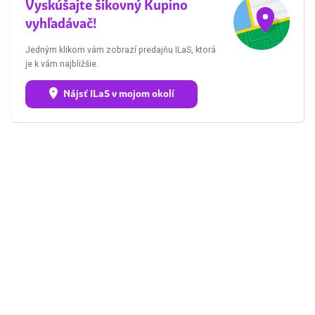
Vyskúšajte šikovný Kupino
vyhľadávač!
Jedným klikom vám zobrazí predajňu ILaS, ktorá
je k vám najbližšie.
Nájsť ILaS v mojom okolí