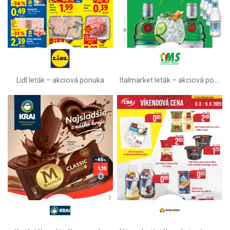
Lidl leták –⁠ akciová ponuka
Italmarket leták –⁠ akciová ponuka