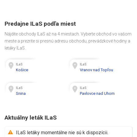
Predajne ILaS podľa miest
Nájdite obchody ILaS až na 4 miestach. Vyberte obchod vo vašom
meste a prezrite si presnú adresu obchodu, prevádzkové hodiny a
letáky ILaS.
ILaS
ILaS
Košice
Vranov nad Topľou
ILaS
ILaS
Snina
Pavlovce nad Uhom
Aktuálny leták ILaS
ILaS letáky momentálne nie sú k dispozícii.