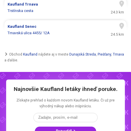
Kaufland
Trnava
Trstínska cesta
24.3 km
Kaufland
Senec
Trnavská ulica 4455/ 12A
24.5 km
Obchod
Kaufland
nájdete aj v meste
Dunajská Streda
,
Piešťany
,
Trnava
a ďalšie.
Najnovšie
Kaufland letáky
ihneď poruke.
Získajte prehľad o každom novom
Kaufland letáku.
Či už pre
výhodný nákup alebo inšpiráciu.