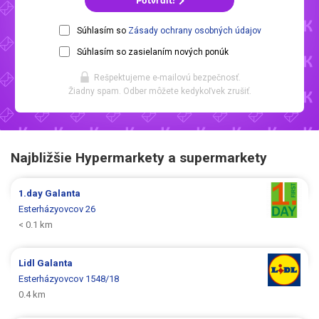
Potvrdiť!
Súhlasím so
Zásady ochrany osobných údajov
Súhlasím so zasielaním nových ponúk
Rešpektujeme e-mailovú bezpečnosť.
Žiadny spam. Odber môžete kedykoľvek zrušiť.
Najbližšie Hypermarkety a supermarkety
1.day
Galanta
Esterházyovcov 26
< 0.1 km
Lidl
Galanta
Esterházyovcov 1548/18
0.4 km