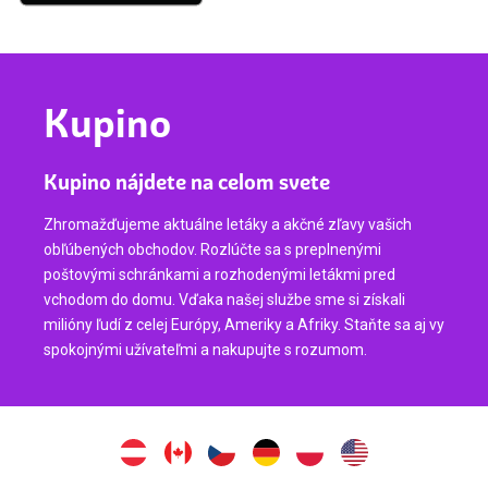
Kupino
Kupino nájdete na celom svete
Zhromažďujeme aktuálne letáky a akčné zľavy vašich
obľúbených obchodov. Rozlúčte sa s preplnenými
poštovými schránkami a rozhodenými letákmi pred
vchodom do domu. Vďaka našej službe sme si získali
milióny ľudí z celej Európy, Ameriky a Afriky. Staňte sa aj vy
spokojnými užívateľmi a nakupujte s rozumom.