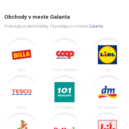
Obchody v meste Galanta
Prelistujte si akčné letáky 18 predajcov v meste
Galanta
.
Billa
COOP Jednota
Lidl
Tesco
101 drogerie
dm drogerie