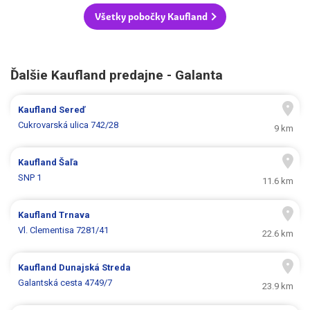
Všetky pobočky Kaufland
Ďalšie Kaufland predajne - Galanta
Kaufland
Sereď
Cukrovarská ulica 742/28
9 km
Kaufland
Šaľa
SNP 1
11.6 km
Kaufland
Trnava
Vl. Clementisa 7281/41
22.6 km
Kaufland
Dunajská Streda
Galantská cesta 4749/7
23.9 km