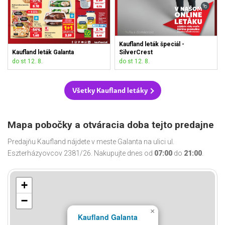
Kaufland leták špeciál -
Kaufland leták Galanta
SilverCrest
do st 12. 8.
do st 12. 8.
Všetky Kaufland letáky
Mapa pobočky a otváracia doba tejto predajne
Predajňu Kaufland nájdete v meste Galanta na ulici ul.
Eszterházyovcov 2381/26. Nakupujte dnes od
07:00
do
21:00
.
+
−
×
Kaufland Galanta