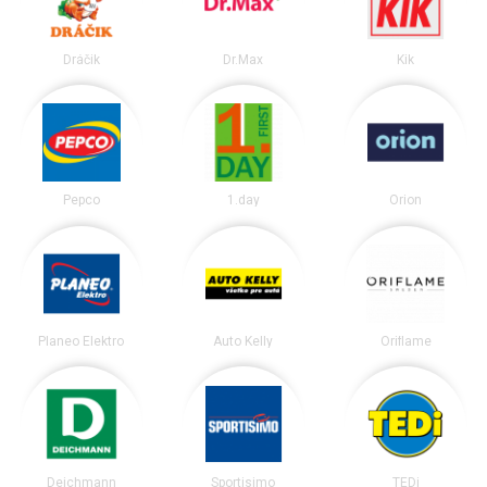
Dráčik
Dr.Max
Kik
Pepco
1.day
Orion
Planeo Elektro
Auto Kelly
Oriflame
Deichmann
Sportisimo
TEDi