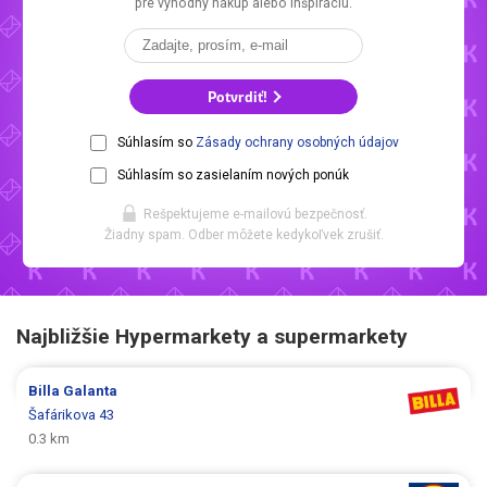
pre výhodný nákup alebo inšpiráciu.
Potvrdiť!
Súhlasím so
Zásady ochrany osobných údajov
Súhlasím so zasielaním nových ponúk
Rešpektujeme e-mailovú bezpečnosť.
Žiadny spam. Odber môžete kedykoľvek zrušiť.
Najbližšie Hypermarkety a supermarkety
Billa
Galanta
Šafárikova 43
0.3 km