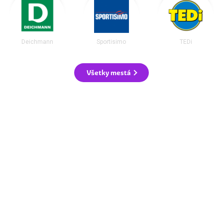
Deichmann
Sportisimo
TEDi
Všetky mestá