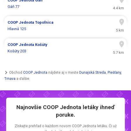
COOP Jednota
Gáň
Gáň 77
4.4 km
COOP Jednota
Topoľnica
Hlavná 125
5 km
COOP Jednota
Košúty
Košúty 203
5.7 km
Obchod
COOP Jednota
nájdete aj v meste
Dunajská Streda
,
Piešťany
,
Trnava
a ďalšie.
Najnovšie
COOP Jednota letáky
ihneď
poruke.
Získajte prehľad o každom novom
COOP Jednota letáku.
Či už