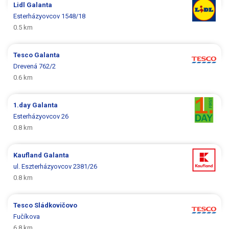
Lidl
Galanta
Esterházyovcov 1548/18
0.5 km
Tesco
Galanta
Drevená 762/2
0.6 km
1.day
Galanta
Esterházyovcov 26
0.8 km
Kaufland
Galanta
ul. Eszterházyovcov 2381/26
0.8 km
Tesco
Sládkovičovo
Fučíkova
6.8 km