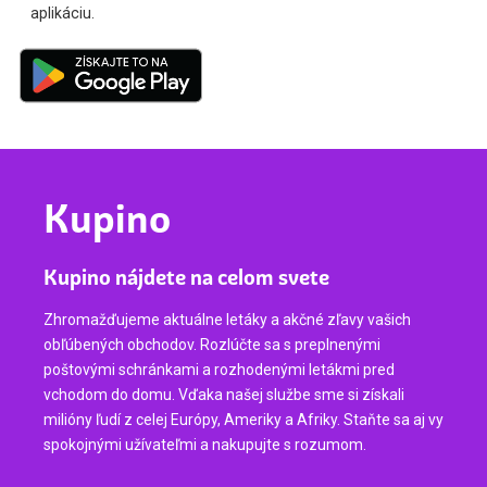
aplikáciu.
Kupino
Kupino nájdete na celom svete
Zhromažďujeme aktuálne letáky a akčné zľavy vašich
obľúbených obchodov. Rozlúčte sa s preplnenými
poštovými schránkami a rozhodenými letákmi pred
vchodom do domu. Vďaka našej službe sme si získali
milióny ľudí z celej Európy, Ameriky a Afriky. Staňte sa aj vy
spokojnými užívateľmi a nakupujte s rozumom.