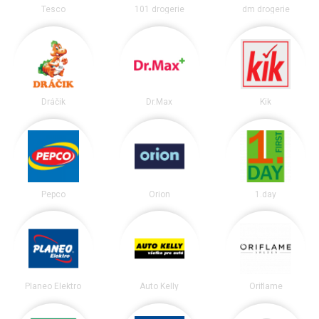
Tesco
101 drogerie
dm drogerie
Dráčik
Dr.Max
Kik
Pepco
Orion
1.day
Planeo Elektro
Auto Kelly
Oriflame