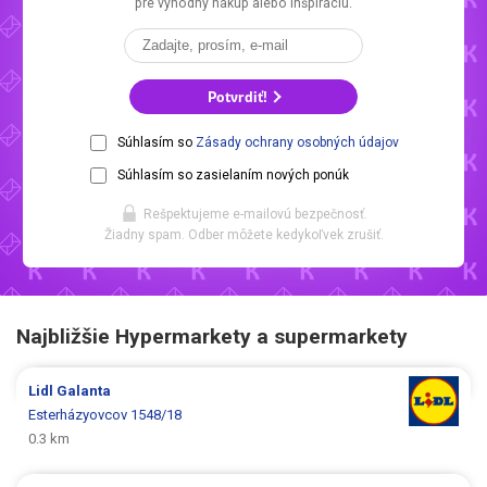
pre výhodný nákup alebo inšpiráciu.
Potvrdiť!
Súhlasím so
Zásady ochrany osobných údajov
Súhlasím so zasielaním nových ponúk
Rešpektujeme e-mailovú bezpečnosť.
Žiadny spam. Odber môžete kedykoľvek zrušiť.
Najbližšie Hypermarkety a supermarkety
Lidl
Galanta
Esterházyovcov 1548/18
0.3 km