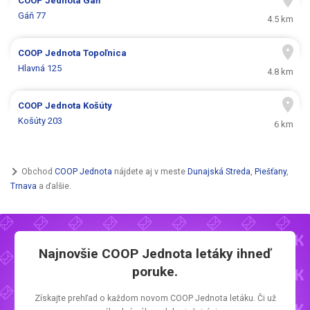
COOP Jednota
Gáň
Gáň 77
4.5 km
COOP Jednota
Topoľnica
Hlavná 125
4.8 km
COOP Jednota
Košúty
Košúty 203
6 km
Obchod
COOP Jednota
nájdete aj v meste
Dunajská Streda
,
Piešťany
,
Trnava
a ďalšie.
Najnovšie
COOP Jednota letáky
ihneď
poruke.
Získajte prehľad o každom novom
COOP Jednota letáku.
Či už