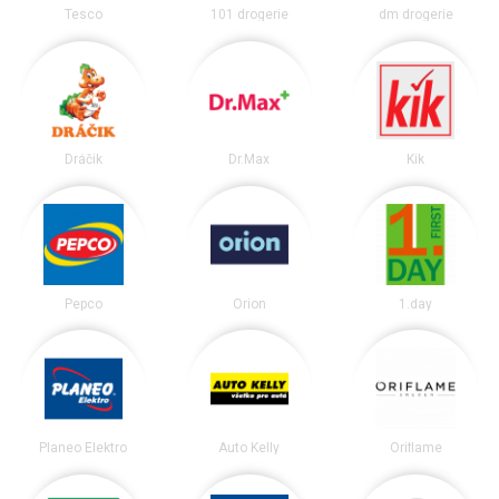
Tesco
101 drogerie
dm drogerie
Dráčik
Dr.Max
Kik
Pepco
Orion
1.day
Planeo Elektro
Auto Kelly
Oriflame