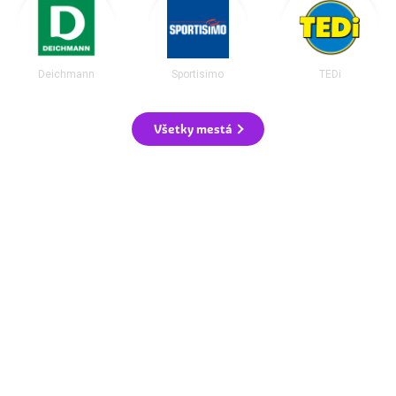
Deichmann
Sportisimo
TEDi
Všetky mestá