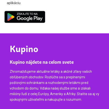
aplikáciu.
Kupino
Kupino nájdete na celom svete
Zhromažďujeme aktuálne letáky a akčné zľavy vašich
obľúbených obchodov. Rozlúčte sa s preplnenými
poštovými schránkami a rozhodenými letákmi pred
vchodom do domu. Vďaka našej službe sme si získali
milióny ľudí z celej Európy, Ameriky a Afriky. Staňte sa aj vy
spokojnými užívateľmi a nakupujte s rozumom.