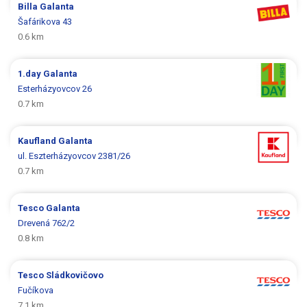
Billa
Galanta
Šafárikova 43
0.6 km
1.day
Galanta
Esterházyovcov 26
0.7 km
Kaufland
Galanta
ul. Eszterházyovcov 2381/26
0.7 km
Tesco
Galanta
Drevená 762/2
0.8 km
Tesco
Sládkovičovo
Fučíkova
7.1 km