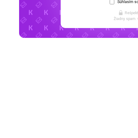
Súhlasím so
Rešpekt
Žiadny spam. 