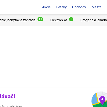
Akcie
Letáky
Obchody
Mestá
19
1
anie, nábytok a záhrada
Elektronika
Drogérie a lekárn
dávač!
vám najbližšie.