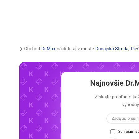
Obchod
Dr.Max
nájdete aj v meste
Dunajská Streda
,
Pie
Najnovšie
Dr.
Získajte prehľad o 
výhodný 
Súhlasím s