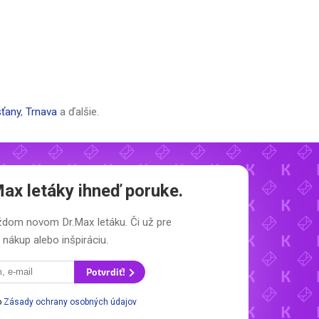
šťany
,
Trnava
a ďalšie.
Max letáky
ihneď poruke.
každom novom
Dr.Max letáku.
Či už pre
nákup alebo inšpiráciu.
Potvrdiť!
o
Zásady ochrany osobných údajov