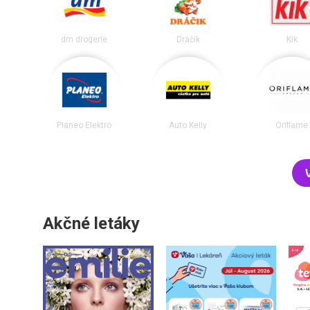
dm drogerie
Dráčik
Kik
Planeo Elektro
Auto Kelly
Oriflame
Akčné letáky