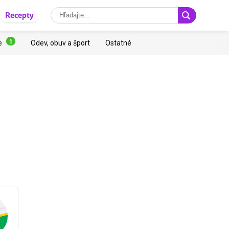
Recepty
6
e
Odev, obuv a šport
Ostatné