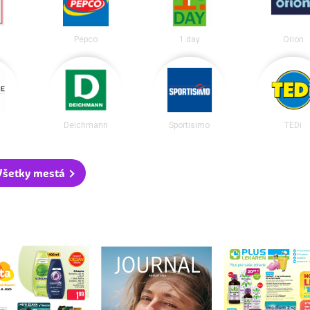
Pepco
1.day
Orion
Deichmann
Sportisimo
TEDi
Všetky mestá