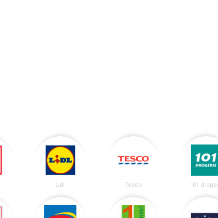
Lidl
Tesco
101 droger