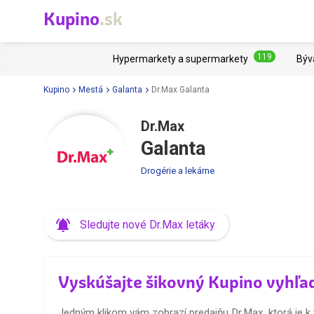
Kupino
.sk
119
Hypermarkety a supermarkety
Býv
Kupino
Mestá
Galanta
Dr.Max Galanta
Dr.Max
Galanta
Drogérie a lekárne
Sledujte nové Dr.Max letáky
Vyskúšajte šikovný Kupino vyhľa
Jedným klikom vám zobrazí predajňu Dr.Max, ktorá je k 