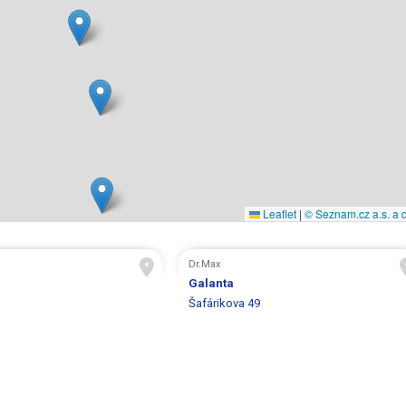
Leaflet
|
© Seznam.cz a.s. a d
Dr.Max
Galanta
Šafárikova 49