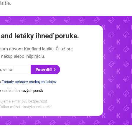
alšie.
land letáky
ihneď poruke.
aždom novom
Kaufland letáku.
Či už pre
nákup alebo inšpiráciu.
Potvrdiť!
o
Zásady ochrany osobných údajov
 zasielaním nových ponúk
ujeme e-mailovú bezpečnosť.
Odber môžete kedykoľvek zrušiť.