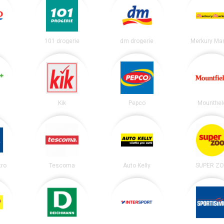
101 drogerie
dm drogerie
Merkury Mar
Kik
Pepco
Mountfiel
tro
Tescoma
Auto Kelly
SUPER Z