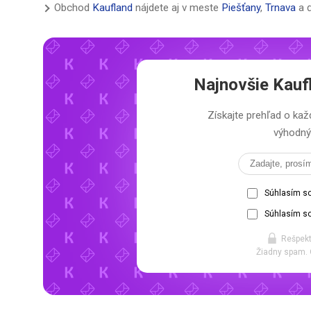
Obchod
Kaufland
nájdete aj v meste
Piešťany
,
Trnava
a ď
Najnovšie
Kauf
Získajte prehľad o k
výhodný 
Súhlasím s
Súhlasím so
Rešpekt
Žiadny spam. 