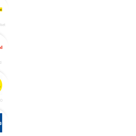
ket
d
OO