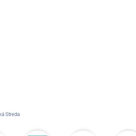
ká Streda
.