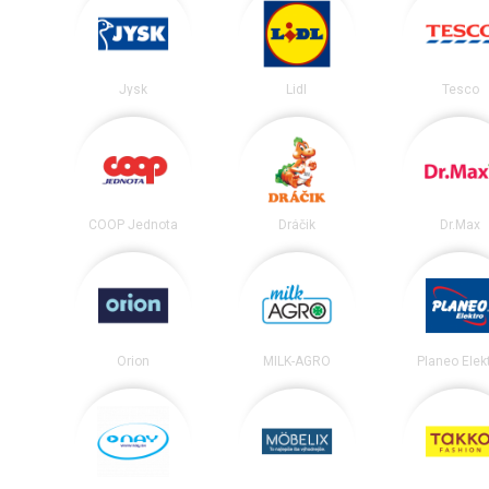
Jysk
Lidl
Tesco
COOP Jednota
Dráčik
Dr.Max
Orion
MILK-AGRO
Planeo Elek