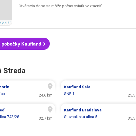
Otváracia doba sa môže počas sviatkov zmeniť.
a další
 pobočky Kaufland
á Streda
morín
Kaufland
Šaľa
ica
SNP 1
24.6 km
25.5
eď
Kaufland
Bratislava
lica 742/28
Slovnaftská ulica 5
32.7 km
35.5