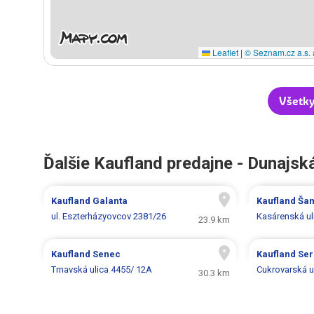
Leaflet
|
© Seznam.cz a.s. 
Všetky
Ďalšie Kaufland predajne - Dunajsk
Kaufland
Galanta
Kaufland
Ša
ul. Eszterházyovcov 2381/26
Kasárenská ul
23.9 km
Kaufland
Senec
Kaufland
Ser
Trnavská ulica 4455/ 12A
Cukrovarská u
30.3 km