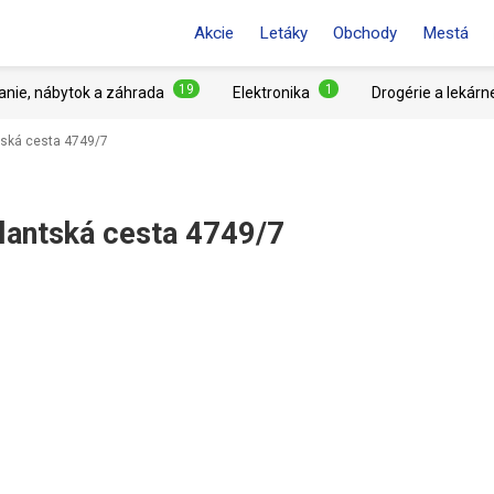
Akcie
Letáky
Obchody
Mestá
19
1
anie, nábytok a záhrada
Elektronika
Drogérie a lekárn
tská cesta 4749/7
lantská cesta 4749/7