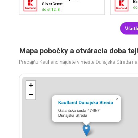
Ka
SilverCrest
do 
do st 12. 8.
Všetk
Mapa pobočky a otváracia doba tej
Predajňu Kaufland nájdete v meste Dunajská Streda na
+
−
×
Kaufland Dunajská Streda
Galantská cesta 4749/7
Dunajská Streda