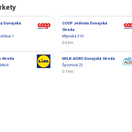
rkety
ta
Dunajská
COOP Jednota
Dunajská
Streda
teľstva 1
Mlynská 310
0.6 km
 Streda
MILK-AGRO
Dunajská Streda
446/6
Športová 72
0.7 km