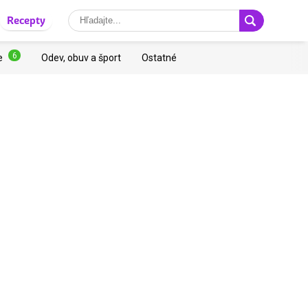
Recepty
6
e
Odev, obuv a šport
Ostatné