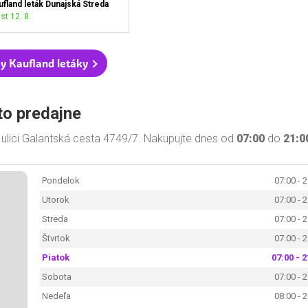
ufland leták Dunajská Streda
st 12. 8.
y Kaufland letáky
to predajne
 ulici Galantská cesta 4749/7. Nakupujte dnes od
07:00
do
21:0
Pondelok
07:00 - 
Utorok
07:00 - 
Streda
07:00 - 
Štvrtok
07:00 - 
Piatok
07:00 - 2
Sobota
07:00 - 
Nedeľa
08:00 - 