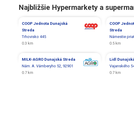
Najbližšie Hypermarkety a superma
COOP Jednota
Dunajská
COOP Jedno
Streda
Streda
Trhovisko 445
Námestie pria
0.3 km
0.5 km
MILK-AGRO
Dunajská Streda
Lidl
Dunajská
Nám. A. Vámberyho 52, 92901
Vajanského 5
0.7 km
0.7 km