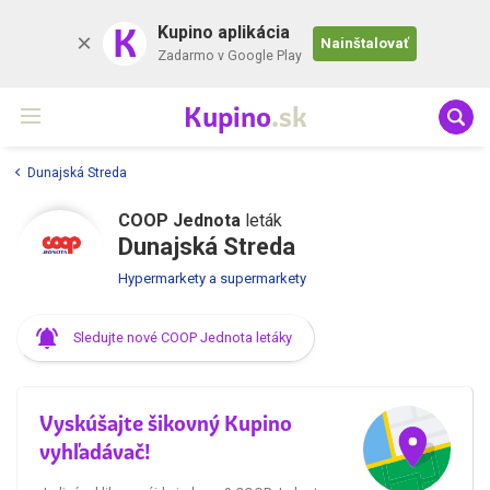
K
Kupino aplikácia
Nainštalovať
Zadarmo v Google Play
Kupino
.sk
Dunajská Streda
COOP Jednota
leták
Dunajská Streda
Hypermarkety a supermarkety
Sledujte nové COOP Jednota letáky
Vyskúšajte šikovný Kupino
vyhľadávač!