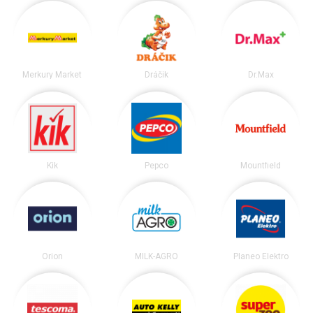
Merkury Market
Dráčik
Dr.Max
Kik
Pepco
Mountfield
Orion
MILK-AGRO
Planeo Elektro