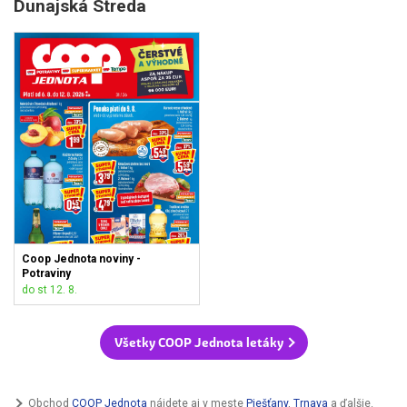
Dunajská Streda
Coop Jednota noviny -
Potraviny
do st 12. 8.
Všetky COOP Jednota letáky
Obchod
COOP Jednota
nájdete aj v meste
Piešťany
,
Trnava
a ďalšie.