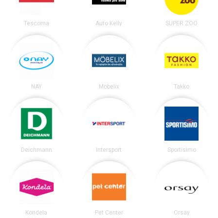
Tescoma
Auto Kelly
SUPER ZOO
NAY
Möbelix
Takko
Deichmann
Intersport
Sportisimo
Kondela
Pet Center
Orsay