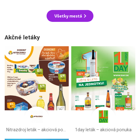
Všetky mestá
Akčné letáky
Nitrazdroj leták –⁠ akciová ponuka
1day leták – akciová ponuka