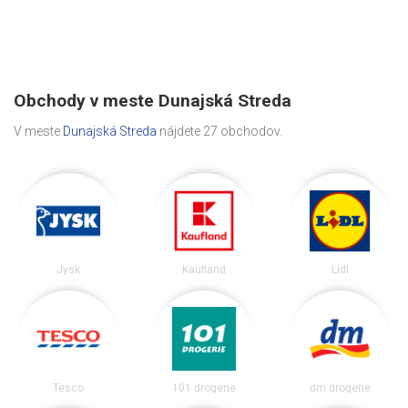
Obchody v meste Dunajská Streda
V meste
Dunajská Streda
nájdete 27 obchodov.
Jysk
Kaufland
Lidl
Tesco
101 drogerie
dm drogerie