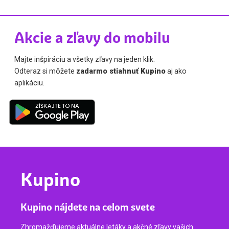
Akcie a zľavy do mobilu
Majte inšpiráciu a všetky zľavy na jeden klik.
Odteraz si môžete
zadarmo stiahnuť Kupino
aj ako
aplikáciu.
Kupino
Kupino nájdete na celom svete
Zhromažďujeme aktuálne letáky a akčné zľavy vašich