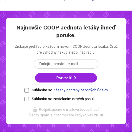
Najnovšie
COOP Jednota letáky
ihneď
poruke.
Získajte prehľad o každom novom
COOP Jednota letáku.
Či už
pre výhodný nákup alebo inšpiráciu.
Potvrdiť!
Súhlasím so
Zásady ochrany osobných údajov
Súhlasím so zasielaním nových ponúk
Rešpektujeme e-mailovú bezpečnosť.
Žiadny spam. Odber môžete kedykoľvek zrušiť.