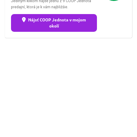
Jediným klikom nájde jednu z 9 COOP Jednota
predajní, ktorá je k vám najbližšie.
Nájsť COOP Jednota v mojom
okolí