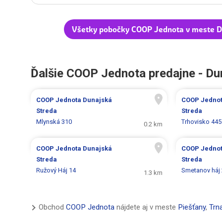
Všetky pobočky COOP Jednota v meste D
Ďalšie COOP Jednota predajne - Du
COOP Jednota
Dunajská
COOP Jedno
Streda
Streda
Mlynská 310
Trhovisko 445
0.2 km
COOP Jednota
Dunajská
COOP Jedno
Streda
Streda
Ružový Háj 14
Smetanov háj
1.3 km
Obchod
COOP Jednota
nájdete aj v meste
Piešťany
,
Trn