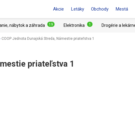
Akcie
Letáky
Obchody
Mestá
19
1
anie, nábytok a záhrada
Elektronika
Drogérie a lekárn
COOP Jednota Dunajská Streda, Námestie priateľstva 1
mestie priateľstva 1