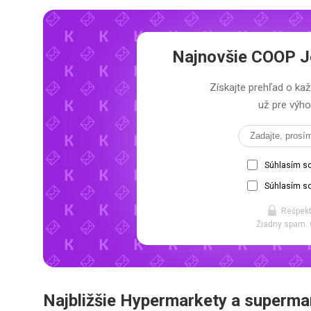
Najnovšie
COOP Je
Získajte prehľad o 
už pre výho
Súhlasím s
Súhlasím so
Rešpekt
Žiadny spam. 
Najbližšie Hypermarkety a superma