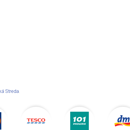
ká Streda
.