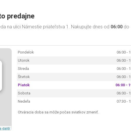
to predajne
a na ulici Námestie priateľstva 1. Nakupujte dnes od
06:00
do
Pondelok
06:00 - 
Utorok
06:00 - 
Streda
06:00 - 
Štvrtok
06:00 - 
Piatok
06:00 - 1
Sobota
06:00 - 
Nedeľa
07:30 - 
Otváracia doba sa môže počas sviatkov zmeniť.
a další