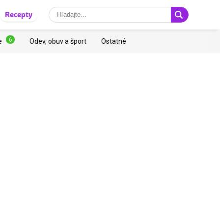
Recepty
6
e
Odev, obuv a šport
Ostatné