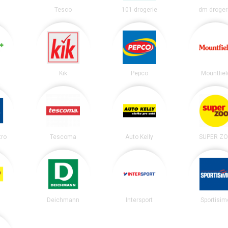
Tesco
101 drogerie
dm droger
Kik
Pepco
Mountfiel
tro
Tescoma
Auto Kelly
SUPER Z
Deichmann
Intersport
Sportisim