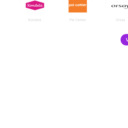
Kondela
Pet Center
Orsay