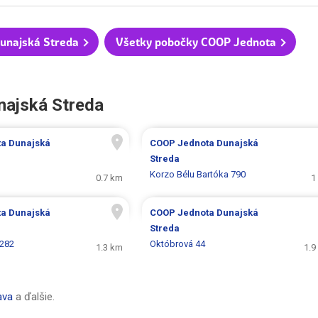
unajská Streda
Všetky pobočky COOP Jednota
najská Streda
ta
Dunajská
COOP Jednota
Dunajská
Streda
Korzo Bélu Bartóka 790
0.7 km
1
ta
Dunajská
COOP Jednota
Dunajská
Streda
 282
Októbrová 44
1.3 km
1.9
ava
a ďalšie.