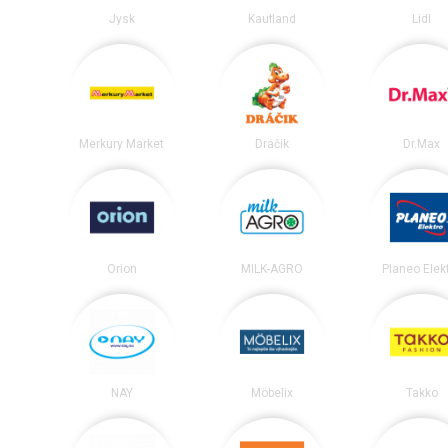
Jysk
Kaufland
Lidl
Merkury Market
Dráčik
Dr.Max
Orion
MILK-AGRO
Planeo Elek
NAY
Möbelix
Takko