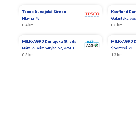
Tesco
Dunajská Streda
Kaufland
Dun
Hlavná 75
Galantská ces
0.4 km
0.5 km
MILK-AGRO
Dunajská Streda
MILK-AGRO
D
Nám. A. Vámberyho 52, 92901
Športová 72
0.8 km
1.3 km