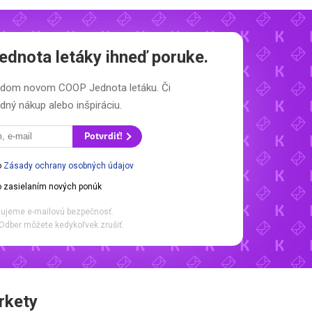
dnota letáky
ihneď poruke.
každom novom
COOP Jednota letáku.
Či
dný nákup alebo inšpiráciu.
Potvrdiť!
o
Zásady ochrany osobných údajov
 zasielaním nových ponúk
ujeme e-mailovú bezpečnosť.
Odber môžete kedykoľvek zrušiť.
rkety