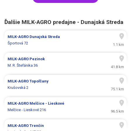
Ďalšie MILK-AGRO predajne - Dunajská Streda
MILK-AGRO
Dunajská Streda
Športová 72
1.1 km
MILK-AGRO
Pezinok
M. R. Štefánika 36
41.8 km
MILK-AGRO
Topoľčany
Krušovská 2
75.1 km
MILK-AGRO
Melčice - Lieskové
Melčice - Lieskové 216
96.5 km
MILK-AGRO
Trenčín