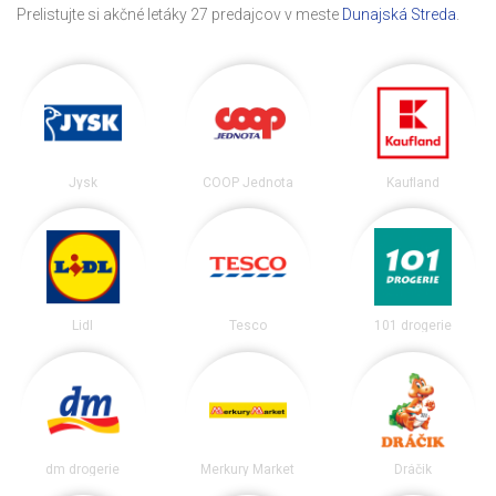
Prelistujte si akčné letáky 27 predajcov v meste
Dunajská Streda
.
Jysk
COOP Jednota
Kaufland
Lidl
Tesco
101 drogerie
dm drogerie
Merkury Market
Dráčik