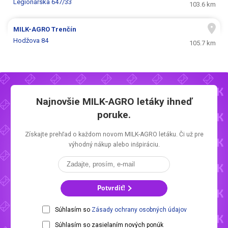
Legionárska 647/33
103.6 km
MILK-AGRO
Trenčín
Hodžova 84
105.7 km
Najnovšie
MILK-AGRO letáky
ihneď
poruke.
Získajte prehľad o každom novom
MILK-AGRO letáku.
Či už pre
výhodný nákup alebo inšpiráciu.
Potvrdiť!
Súhlasím so
Zásady ochrany osobných údajov
Súhlasím so zasielaním nových ponúk