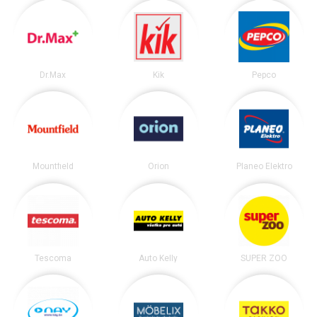
Dr.Max
Kik
Pepco
Mountfield
Orion
Planeo Elektro
Tescoma
Auto Kelly
SUPER ZOO