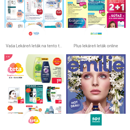
Vaša Lekáreň leták na tento týždeň
Plus lekáreň leták online