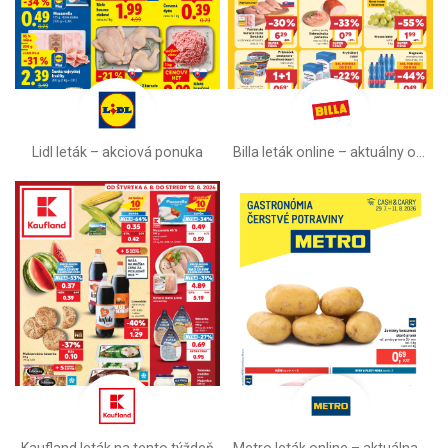
Lidl leták –⁠ akciová ponuka
Billa leták online –⁠ aktuálny od stredy
Kaufland leták na tento týždeň
Metro leták online –⁠ aktuálna ponuka