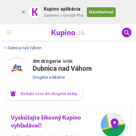
K
Kupino aplikácia
Nainštalovať
Zadarmo v Google Play
Kupino
.sk
Dubnica nad Váhom
dm drogerie
leták
Dubnica nad Váhom
Drogérie a lekárne
Sledujte nové dm drogerie letáky
Vyskúšajte šikovný Kupino
vyhľadávač!