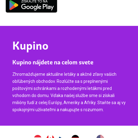
Kupino
Kupino nájdete na celom svete
Zhromažďujeme aktuálne letáky a akčné zľavy vašich
obľúbených obchodov. Rozlúčte sa s preplnenými
poštovými schránkami a rozhodenými letákmi pred
vchodom do domu. Vďaka našej službe sme si získali
milióny ľudí z celej Európy, Ameriky a Afriky. Staňte sa aj vy
spokojnými užívateľmi a nakupujte s rozumom.