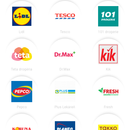
Lidl
Tesco
101 drogerie
Teta drogéria
Dr.Max
Kik
Pepco
Plus Lekáreň
Fresh