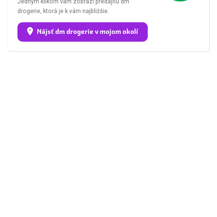
Jedným klikom vám zobrazí predajňu dm
drogerie, ktorá je k vám najbližšie.
Nájsť dm drogerie v mojom okolí