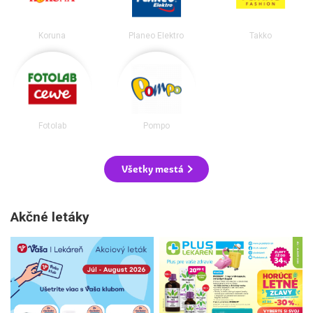
Koruna
Planeo Elektro
Takko
Fotolab
Pompo
Všetky mestá
Akčné letáky