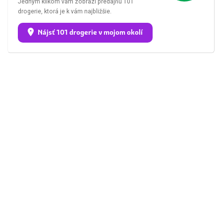
Jedným klikom vám zobrazí predajňu 101
drogerie, ktorá je k vám najbližšie.
Nájsť 101 drogerie v mojom okolí