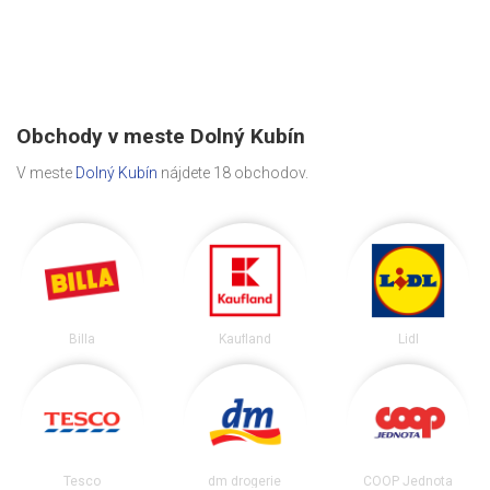
Obchody v meste Dolný Kubín
V meste
Dolný Kubín
nájdete 18 obchodov.
Billa
Kaufland
Lidl
Tesco
dm drogerie
COOP Jednota