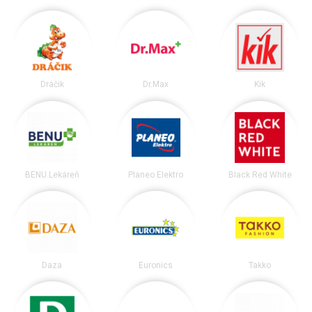
Dráčik
Dr.Max
Kik
BENU Lekáreň
Planeo Elektro
Black Red White
Daza
Euronics
Takko