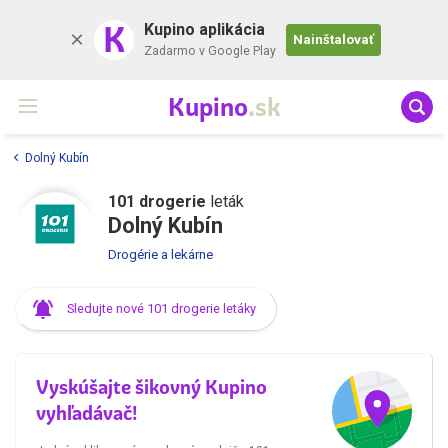
K
Kupino aplikácia
Nainštalovať
Zadarmo v Google Play
Kupino
.sk
Dolný Kubín
101 drogerie
leták
Dolný Kubín
Drogérie a lekárne
Sledujte nové 101 drogerie letáky
Vyskúšajte šikovný Kupino
vyhľadávač!