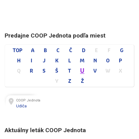
Predajne COOP Jednota podľa miest
TOP
A
B
C
Č
D
E
F
G
H
I
J
K
L
M
N
O
P
U
Q
R
S
Š
T
V
W
X
Y
Z
Ž
COOP Jednota
Udiča
Aktuálny leták COOP Jednota