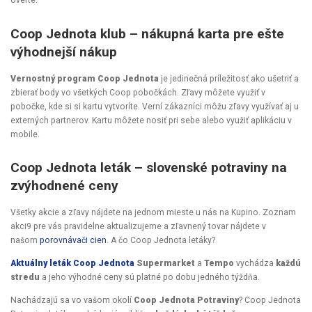
overte.
Coop Jednota klub – nákupná karta pre ešte
výhodnejší nákup
Vernostný program Coop Jednota
je jedinečná príležitosť ako ušetriť a
zbierať body vo všetkých Coop pobočkách. Zľavy môžete využiť v
pobočke, kde si si kartu vytvoríte. Verní zákazníci môžu zľavy využívať aj u
externých partnerov. Kartu môžete nosiť pri sebe alebo využiť aplikáciu v
mobile.
Coop Jednota leták – slovenské potraviny na
zvýhodnené ceny
Všetky akcie a zľavy nájdete na jednom mieste u nás na Kupino. Zoznam
akci9 pre vás pravidelne aktualizujeme a zľavnený tovar nájdete v
našom
porovnávači cien
. A čo Coop Jednota letáky?
Aktuálny leták Coop Jednota
Supermarket
a
Tempo
vychádza
každú
stredu
a jeho výhodné ceny sú platné po dobu jedného týždňa.
Nachádzajú sa vo vašom okolí
Coop Jednota Potraviny
? Coop Jednota