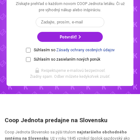
Získajte prehľad o každom novom
COOP Jednota letáku.
Či už
pre výhodný nákup alebo inšpiráciu.
Potvrdiť!
Súhlasím so
Zásady ochrany osobných údajov
Súhlasím so zasielaním nových ponúk
Rešpektujeme e-mailovú bezpečnosť.
Žiadny spam. Odber môžete kedykoľvek zrušiť.
Coop Jednota predajne na Slovensku
Coop Jednota Slovensko sa pýši titulom
najstaršieho obchodného
systému na Slovensku
. Už v roku 1845 vznikol Spolok gazdovský ako