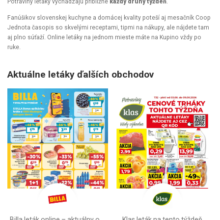
Potraviny letáky vychádzajú približne
každý druhý týždeň
.
Fanúšikov slovenskej kuchyne a domácej kvality poteší aj mesačník Coop
Jednota časopis so skvelými receptami, tipmi na nákupy, ale nájdete tam
aj plno súťaží. Online letáky na jednom mieste máte na Kupino vždy po
ruke.
Aktuálne letáky ďalších obchodov
Billa leták online –⁠ aktuálny od stredy
Klas leták na tento týždeň