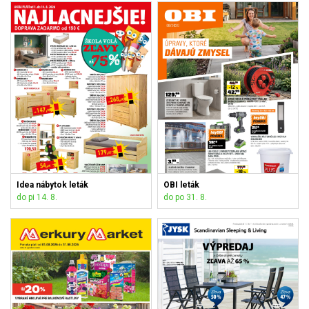
Idea nábytok leták
OBI leták
do pi 14. 8.
do po 31. 8.