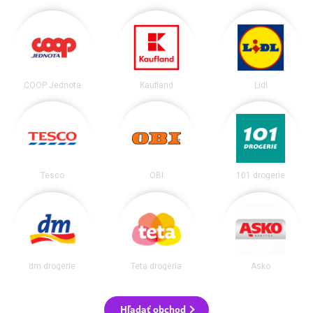
COOP Jednota
Kaufland
Lidl
Tesco
OBI
101 drogerie
dm drogerie
Teta drogéria
Asko
Hľadať obchod