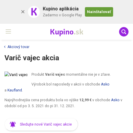
K
Kupino aplikácia
Nainštalovať
Zadarmo v Google Play
Kupino
.sk
Akciový tovar
Varič vajec akcia
Produkt
Varič vajec
momentálne nie je v zľave.
Výrobok bol naposledy v akcii v obchode
Asko
a
Kaufland
.
Najvýhodnejšia cena produktu bola vo výške
12,99 €
v obchode
Asko
v
období od
po 3. 5. 2021
do
pi 31. 12. 2021
.
Sledujte nové Varič vajec akcie