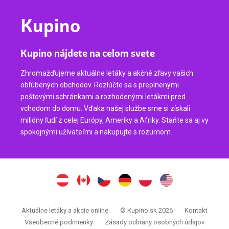
Kupino
Kupino nájdete na celom svete
Zhromažďujeme aktuálne letáky a akčné zľavy vašich
obľúbených obchodov. Rozlúčte sa s preplnenými
poštovými schránkami a rozhodenými letákmi pred
vchodom do domu. Vďaka našej službe sme si získali
milióny ľudí z celej Európy, Ameriky a Afriky. Staňte sa aj vy
spokojnými užívateľmi a nakupujte s rozumom.
Aktuálne letáky a akcie online
© Kupino.sk 2026
Kontakt
Všeobecné podmienky
Zásady ochrany osobných údajov