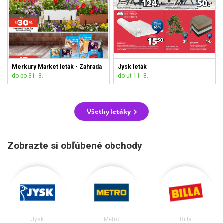
Merkury Market leták - Zahrada
Jysk leták
do po 31. 8.
do ut 11. 8.
Všetky letáky
Zobrazte si obľúbené obchody
Jysk
Metro
Billa