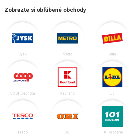
Zobrazte si obľúbené obchody
Jysk
Metro
Billa
COOP Jednota
Kaufland
Lidl
Tesco
OBI
101 drogerie