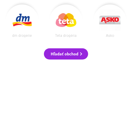
dm drogerie
Teta drogéria
Asko
Hľadať obchod