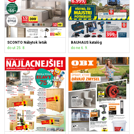
SCONTO Nábytok leták
BAUHAUS katalóg
do ut 25. 8.
do ne 6. 9.