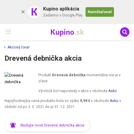
K
Kupino aplikácia
Nainštalovať
Zadarmo v Google Play
Kupino
.sk
Akciový tovar
Drevená debnička akcia
Produkt
Drevená debnička
momentálne nie je v
zľave.
Výrobok bol naposledy v akcii v obchode
Asko
.
Najvýhodnejšia cena produktu bola vo výške
9,99 €
v obchode
Asko
v
období od
po 3. 5. 2021
do
pi 31. 12. 2021
.
Sledujte nové Drevená debnička akcie