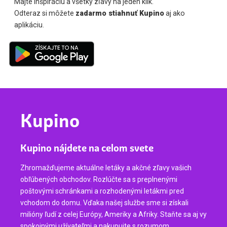
Majte inšpiráciu a všetky zľavy na jeden klik.
Odteraz si môžete
zadarmo stiahnuť Kupino
aj ako
aplikáciu.
Kupino
Kupino nájdete na celom svete
Zhromažďujeme aktuálne letáky a akčné zľavy vašich
obľúbených obchodov. Rozlúčte sa s preplnenými
poštovými schránkami a rozhodenými letákmi pred
vchodom do domu. Vďaka našej službe sme si získali
milióny ľudí z celej Európy, Ameriky a Afriky. Staňte sa aj vy
spokojnými užívateľmi a nakupujte s rozumom.