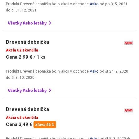
Produkt Drevená debnička bol v akcii v obchode
Asko
od
po 3. 5. 2021
do
pi 31. 12. 2021
.
Všetky Asko letáky
Drevená debnička
Akcia už skončila
Cena 2,99 €
/ 1 ks
Produkt Drevená debnička bol v akcii v obchode
Asko
od
št 24. 9. 2020
do
št 8. 10. 2020
.
Všetky Asko letáky
Drevená debnička
Akcia už skončila
Cena 3,49 €
zľava 46 %
Produkt Drevená debnička bol v akcii v obchode
Asko
od
št 5. 3. 2020
do